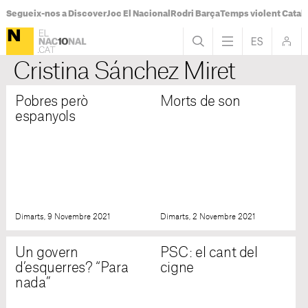
Segueix-nos a Discover
Joc El Nacional
Rodri Barça
Temps violent Catal
Cristina Sánchez Miret
Pobres però
Morts de son
espanyols
Dimarts, 9 Novembre 2021
Dimarts, 2 Novembre 2021
Un govern
PSC: el cant del
d’esquerres? “Para
cigne
nada”