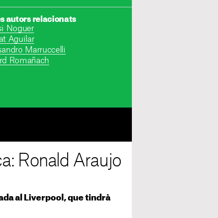
es autors relacionats
si Noguer
at Aguilar
sandro Marruccelli
rd Romañach
a: Ronald Araujo
da al Liverpool, que tindrà