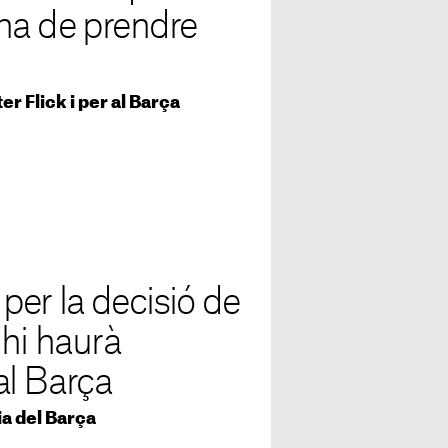
k ha de prendre
er Flick i per al Barça
er la decisió de
 hi haurà
al Barça
ia del Barça