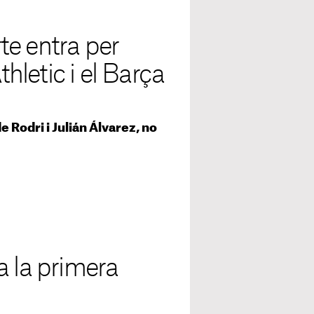
te entra per
thletic i el Barça
e Rodri i Julián Álvarez, no
a la primera