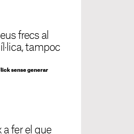
seus frecs al
íl·lica, tampoc
Flick sense generar
 a fer el que