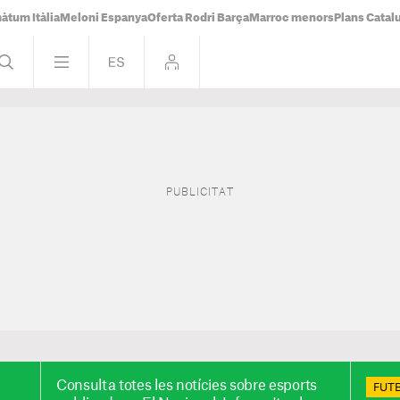
àtum Itàlia
Meloni Espanya
Oferta Rodri Barça
Marroc menors
Plans Catal
Consulta totes les notícies sobre esports
FUT