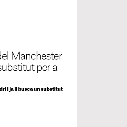
 del Manchester
 substitut per a
i i ja li busca un substitut