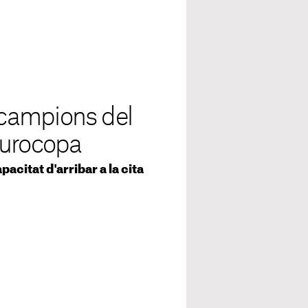
s campions del
Eurocopa
acitat d'arribar a la cita