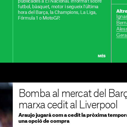
publicades a El Nacional. Informa't sobre
futbol, bàsquet, motor i segueix l'última
Altr
hora del Barça, la Champions, La Liga,
Igna
Fórmula 1 o MotoGP.
Bern
Ales
Gera
MÉS
Bomba al mercat del Barç
marxa cedit al Liverpool
Araujo jugarà com a cedit la pròxima tempora
una opció de compra