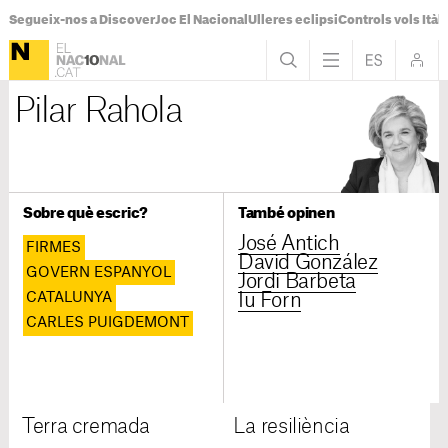
Segueix-nos a Discover
Joc El Nacional
Ulleres eclipsi
Controls vols Itàli
Pilar Rahola
Sobre què escric?
També opinen
José Antich
FIRMES
David González
GOVERN ESPANYOL
Jordi Barbeta
CATALUNYA
Iu Forn
CARLES PUIGDEMONT
Terra cremada
La resiliència