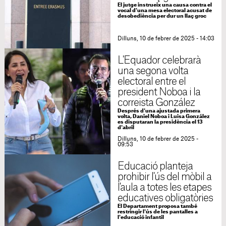
El jutge instrueix una causa contra el
vocal d'una mesa electoral acusat de
desobediència per dur un llaç groc
Dilluns, 10 de febrer de 2025 - 14:03
L'Equador celebrarà
una segona volta
electoral entre el
president Noboa i la
correista González
Després d'una ajustada primera
volta, Daniel Noboa i Luisa González
es disputaran la presidència el 13
d'abril
Dilluns, 10 de febrer de 2025 -
09:53
Educació planteja
prohibir l'ús del mòbil a
l'aula a totes les etapes
educatives obligatòries
El Departament proposa també
restringir l'ús de les pantalles a
l'educació infantil