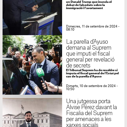
un Donald Trump que inunda el
debat de falsedats sobre la
immigració i l'avortament
Dimecres, 11 de setembre de 2024 -
08:10
La parella d'Ayuso
demana al Suprem
que imputi el fiscal
general per revelació
de secrets
El Tribunal Suprem ha de resoldre si
imputa el fiscal general de l'Estat pel
cas de la parella d'Ayuso
Dimarts, 10 de setembre de 2024 -
10:50
Una jutgessa porta
Alvise Pérez davant la
Fiscalia del Suprem
per amenaces a les
xarxes socials