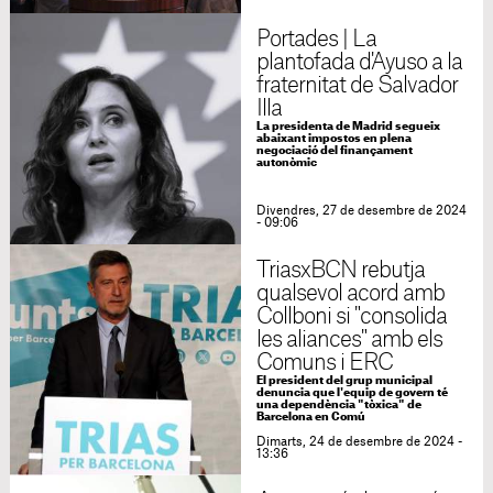
Portades | La
plantofada d'Ayuso a la
fraternitat de Salvador
Illa
La presidenta de Madrid segueix
abaixant impostos en plena
negociació del finançament
autonòmic
Divendres, 27 de desembre de 2024
- 09:06
TriasxBCN rebutja
qualsevol acord amb
Collboni si "consolida
les aliances" amb els
Comuns i ERC
El president del grup municipal
denuncia que l'equip de govern té
una dependència "tòxica" de
Barcelona en Comú
Dimarts, 24 de desembre de 2024 -
13:36