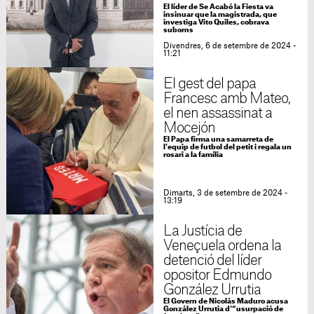
El líder de Se Acabó la Fiesta va
insinuar que la magistrada, que
investiga Vito Quiles, cobrava
suborns
Divendres, 6 de setembre de 2024 -
11:21
El gest del papa
Francesc amb Mateo,
el nen assassinat a
Mocejón
El Papa firma una samarreta de
l'equip de futbol del petit i regala un
rosari a la família
Dimarts, 3 de setembre de 2024 -
13:19
La Justícia de
Veneçuela ordena la
detenció del líder
opositor Edmundo
González Urrutia
El Govern de Nicolás Maduro acusa
González Urrutia d'“usurpació de