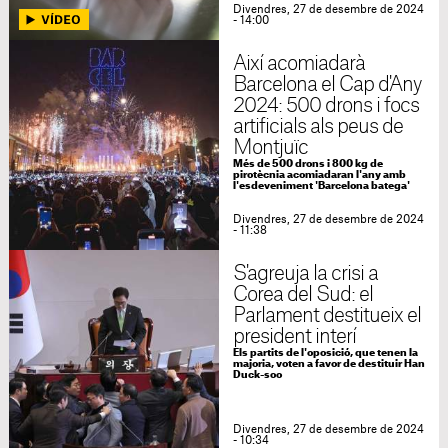
Divendres, 27 de desembre de 2024
- 14:00
Així acomiadarà
Barcelona el Cap d'Any
2024: 500 drons i focs
artificials als peus de
Montjuïc
Més de 500 drons i 800 kg de
pirotècnia acomiadaran l'any amb
l'esdeveniment 'Barcelona batega'
Divendres, 27 de desembre de 2024
- 11:38
S'agreuja la crisi a
Corea del Sud: el
Parlament destitueix el
president interí
Els partits de l'oposició, que tenen la
majoria, voten a favor de destituir Han
Duck-soo
Divendres, 27 de desembre de 2024
- 10:34