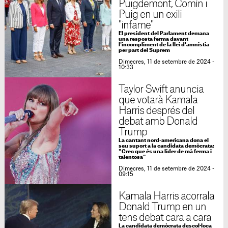
Puigdemont, Comín i
Puig en un exili
"infame"
El president del Parlament demana
una resposta ferma davant
l'incompliment de la llei d'amnistia
per part del Suprem
Dimecres, 11 de setembre de 2024 -
10:33
Taylor Swift anuncia
que votarà Kamala
Harris després del
debat amb Donald
Trump
La cantant nord-americana dona el
seu suport a la candidata demòcrata:
"Crec que és una líder de mà ferma i
talentosa"
Dimecres, 11 de setembre de 2024 -
09:15
Kamala Harris acorrala
Donald Trump en un
tens debat cara a cara
La candidata demòcrata descol·loca