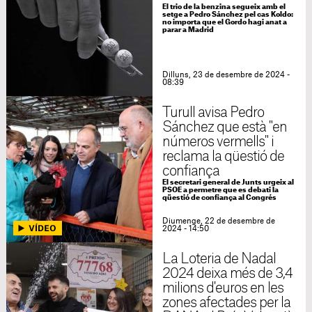
El trio de la benzina segueix amb el
setge a Pedro Sánchez pel cas Koldo:
no importa que el Gordo hagi anat a
parar a Madrid
Dilluns, 23 de desembre de 2024 -
08:39
Turull avisa Pedro
Sánchez que està "en
números vermells" i
reclama la qüestió de
confiança
El secretari general de Junts urgeix al
PSOE a permetre que es debati la
qüestió de confiança al Congrés
Diumenge, 22 de desembre de
2024 - 14:50
La Loteria de Nadal
2024 deixa més de 3,4
milions d'euros en les
zones afectades per la