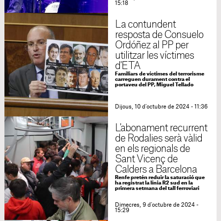
15:18
La contundent
resposta de Consuelo
Ordóñez al PP per
utilitzar les víctimes
d'ETA
Familiars de víctimes del terrorisme
carreguen durament contra el
portaveu del PP, Miguel Tellado
Dijous, 10 d'octubre de 2024 - 11:36
L'abonament recurrent
de Rodalies serà vàlid
en els regionals de
Sant Vicenç de
Calders a Barcelona
Renfe pretén reduir la saturació que
ha registrat la línia R2 sud en la
primera setmana del tall ferroviari
Dimecres, 9 d'octubre de 2024 -
15:29