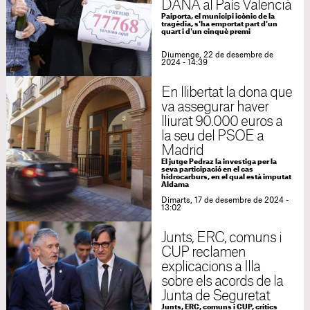
DANA al País Valencià
Paiporta, el municipi icònic de la
tragèdia, s'ha emportat part d'un
quart i d'un cinquè premi
Diumenge, 22 de desembre de
2024 - 14:39
En llibertat la dona que
va assegurar haver
lliurat 90.000 euros a
la seu del PSOE a
Madrid
El jutge Pedraz la investiga per la
seva participació en el cas
hidrocarburs, en el qual està imputat
Aldama
Dimarts, 17 de desembre de 2024 -
13:02
Junts, ERC, comuns i
CUP reclamen
explicacions a Illa
sobre els acords de la
Junta de Seguretat
Junts, ERC, comuns i CUP, crítics