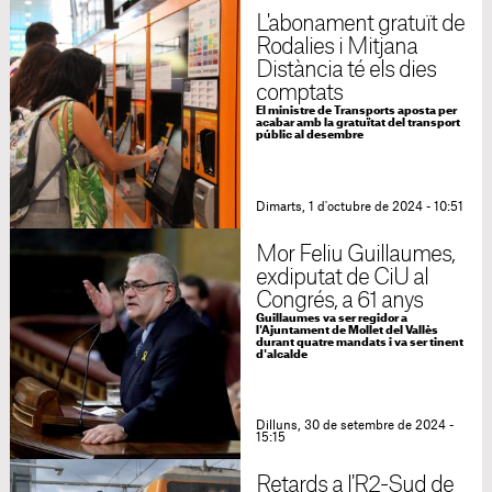
L'abonament gratuït de
Rodalies i Mitjana
Distància té els dies
comptats
El ministre de Transports aposta per
acabar amb la gratuïtat del transport
públic al desembre
Dimarts, 1 d'octubre de 2024 - 10:51
Mor Feliu Guillaumes,
exdiputat de CiU al
Congrés, a 61 anys
Guillaumes va ser regidor a
l'Ajuntament de Mollet del Vallès
durant quatre mandats i va ser tinent
d'alcalde
Dilluns, 30 de setembre de 2024 -
15:15
Retards a l'R2-Sud de