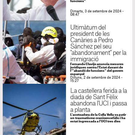
funcions”
Dimarts, 3 de setembre de 2024 -
08:47
Ultimàtum del
president de les
Canàries a Pedro
Sánchez pel seu
"abandonament" per la
immigració
Fernando Clavijo anuncia mesures
jurídiques contra l'Estat davant de
l'"abandó de funcions" del govern
espanyol
Dilluns, 2 de setembre de 2024 -
15:27
La castellera ferida a la
diada de Sant Fèlix
abandona l'UCI i passa
a planta
L'acotxadora de la Colla Vella va patir
un traumatisme cranioencefàlic i ha
estat ingressada a l'UCI tres dies