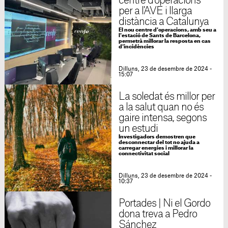
centre d'operacions
per a l'AVE i llarga
distància a Catalunya
El nou centre d'operacions, amb seu a
l'estació de Sants de Barcelona,
permetrà millorar la resposta en cas
d'incidències
Dilluns, 23 de desembre de 2024 -
15:07
La soledat és millor per
a la salut quan no és
gaire intensa, segons
un estudi
Investigadors demostren que
desconnectar del tot no ajuda a
carregar energies i millorar la
connectivitat social
Dilluns, 23 de desembre de 2024 -
10:37
Portades | Ni el Gordo
dona treva a Pedro
Sánchez