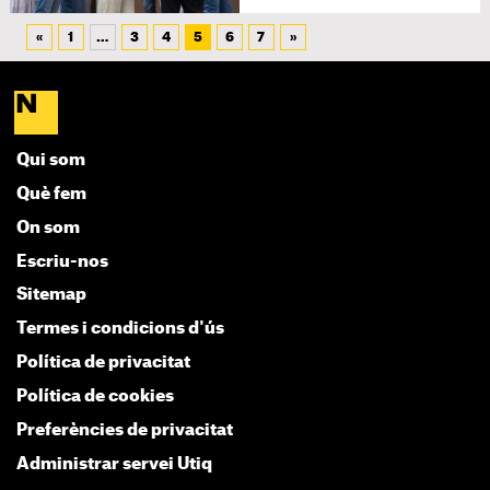
«
1
…
3
4
5
6
7
»
Qui som
Què fem
On som
Escriu-nos
Sitemap
Termes i condicions d'ús
Política de privacitat
Política de cookies
Preferències de privacitat
Administrar servei Utiq