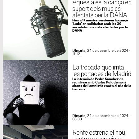
Aquesta és la cançó en
suport dels músics
afectats per la DANA
Fins a 17 músics versionen la cançó
'Lodo' en solidaritat amb les 30
societats musicals afectades per la
DANA
Dimarts, 24 de desembre de 2024 -
11:12
La trobada que irrita
les portades de Madrid
La intenció de Pedro Sánchez de
reunir-se amb Carles Puigdemont
abans de l'amnistia encén el trio de la
benzina
Dimarts, 24 de desembre de 2024 -
08:33
Renfe estrena el nou