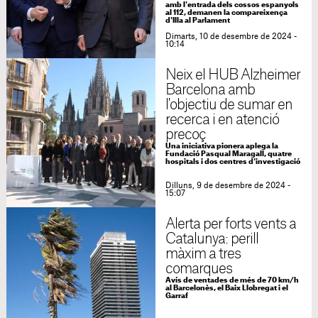
amb l'entrada dels cossos espanyols
al 112, demanen la compareixença
d'Illa al Parlament
Dimarts, 10 de desembre de 2024 -
10:14
Neix el HUB Alzheimer
Barcelona amb
l'objectiu de sumar en
recerca i en atenció
precoç
Una iniciativa pionera aplega la
Fundació Pasqual Maragall, quatre
hospitals i dos centres d'investigació
Dilluns, 9 de desembre de 2024 -
15:07
Alerta per forts vents a
Catalunya: perill
màxim a tres
comarques
Avís de ventades de més de 70 km/h
al Barcelonès, el Baix Llobregat i el
Garraf