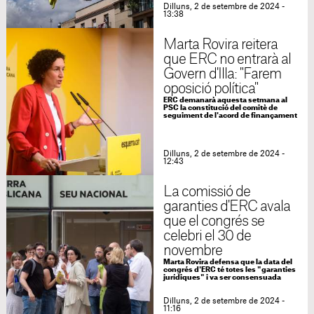
Dilluns, 2 de setembre de 2024 -
13:38
Marta Rovira reitera
que ERC no entrarà al
Govern d'Illa: "Farem
oposició política"
ERC demanarà aquesta setmana al
PSC la constitució del comitè de
seguiment de l'acord de finançament
Dilluns, 2 de setembre de 2024 -
12:43
La comissió de
garanties d'ERC avala
que el congrés se
celebri el 30 de
novembre
Marta Rovira defensa que la data del
congrés d'ERC té totes les "garanties
jurídiques" i va ser consensuada
Dilluns, 2 de setembre de 2024 -
11:16