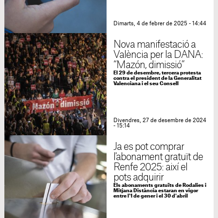
Dimarts, 4 de febrer de 2025 - 14:44
Nova manifestació a
València per la DANA:
“Mazón, dimissió”
El 29 de desembre, tercera protesta
contra el president de la Generalitat
Valenciana i el seu Consell
Divendres, 27 de desembre de 2024
- 15:14
Ja es pot comprar
l'abonament gratuït de
Renfe 2025: així el
pots adquirir
Els abonaments gratuïts de Rodalies i
Mitjana Distància estaran en vigor
entre l'1 de gener i el 30 d'abril