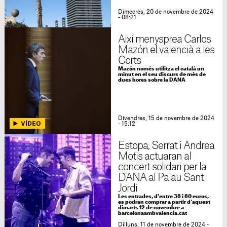
Dimecres, 20 de novembre de 2024
- 08:21
Així menysprea Carlos
Mazón el valencià a les
Corts
Mazón només utilitza el català un
minut en el seu discurs de més de
dues hores sobre la DANA
Divendres, 15 de novembre de 2024
- 15:12
Estopa, Serrat i Andrea
Motis actuaran al
concert solidari per la
DANA al Palau Sant
Jordi
Les entrades, d'entre 38 i 80 euros,
es podran comprar a partir d'aquest
dimarts 12 de novembre a
barcelonaambvalencia.cat
Dilluns, 11 de novembre de 2024 -