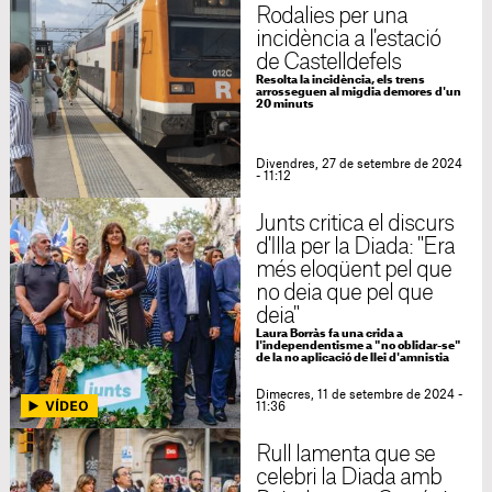
Rodalies per una
incidència a l'estació
de Castelldefels
Resolta la incidència, els trens
arrosseguen al migdia demores d'un
20 minuts
Divendres, 27 de setembre de 2024
- 11:12
Junts critica el discurs
d'Illa per la Diada: "Era
més eloqüent pel que
no deia que pel que
deia"
Laura Borràs fa una crida a
l'independentisme a "no oblidar-se"
de la no aplicació de llei d'amnistia
Dimecres, 11 de setembre de 2024 -
11:36
Rull lamenta que se
celebri la Diada amb