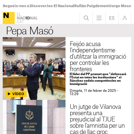
Segueix-nos a Discover
Joc El Nacional
Rufián Puigdemont
Jorge Messi
Pepa Masó
Feijóo acusa
l'independentisme
d'utilitzar la immigració
per controlar les
fronteres
El líder del PP promet que "defensarà
l'Estat en totes les institucions" si
Sánchez cedeix competències en
immigració
Dimarts, 11 de febrer de 2025 -
13:29
Un jutge de Vilanova
presenta una
prejudicial al TJUE
sobre l’amnistia per un
cas de llaç groc