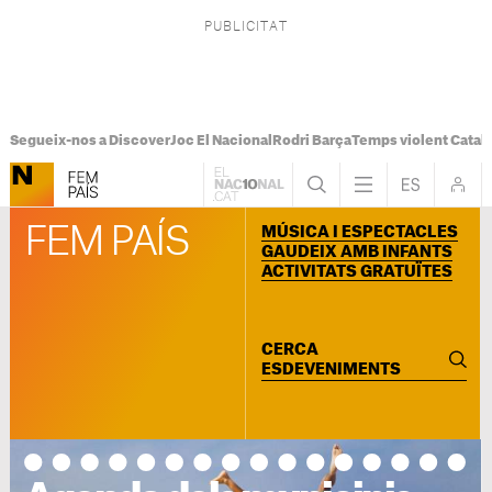
Segueix-nos a Discover
Joc El Nacional
Rodri Barça
Temps violent Catal
FEM PAÍS
MÚSICA I ESPECTACLES
GAUDEIX AMB INFANTS
ACTIVITATS GRATUÏTES
CERCA
ESDEVENIMENTS