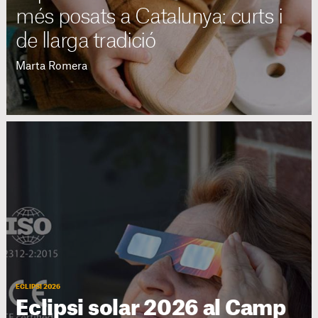
més posats a Catalunya: curts i
de llarga tradició
Marta Romera
ECLIPSI 2026
Eclipsi solar 2026 al Camp