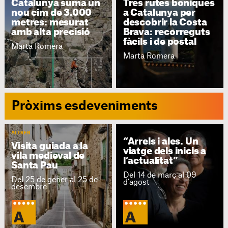
Catalunya suma un
Tres rutes boniques
nou cim de 3.000
a Catalunya per
metres: mesurat
descobrir la Costa
amb alta precisió
Brava: recorreguts
fàcils i de postal
Marta Romera
Marta Romera
Pròxims esdeveniments
ALTRES
“Arrels i ales. Un
Visita guiada a la
viatge dels inicis a
vila medieval de
l’actualitat”
Santa Pau
Del 14 de març al 09
Del 25 de gener al 25 de
d'agost
desembre