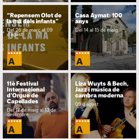
“Repensem Olot de
Casa Aymat: 100
la mà dels infants”
anys
Del 26 de març al 09
Del 14 al 15 de maig
d'agost
11è Festival
Liza Wuyts & Bech,
Internacional
Jazz i música de
d'Orgue de
cambra moderna
Capellades
09 d'agost
Del 17 de maig al 13 de
desembre