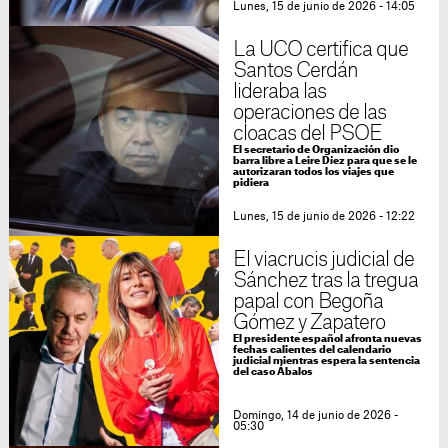
Lunes, 15 de junio de 2026 - 14:05
La UCO certifica que
Santos Cerdán
lideraba las
operaciones de las
cloacas del PSOE
El secretario de Organización dio
barra libre a Leire Díez para que se le
autorizaran todos los viajes que
pidiera
Lunes, 15 de junio de 2026 - 12:22
El viacrucis judicial de
Sánchez tras la tregua
papal con Begoña
Gómez y Zapatero
El presidente español afronta nuevas
fechas calientes del calendario
judicial mientras espera la sentencia
del caso Ábalos
Domingo, 14 de junio de 2026 -
05:30