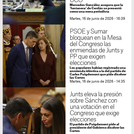
UCO
Mercedes González asegura que la
'fontanera' de Cerdán se presentó
como una mera periodista
Martes, 16 de junio de 2026 - 16:39
PSOE y Sumar
bloquean en la Mesa
del Congreso las
enmiendas de Junts y
PP que exigen
elecciones
Los populares habían registrado una
enmienda idéntica a la del partido de
Carles Puigdemont que pide disolver
las Cortes
Martes, 16 de junio de 2026 - 14:35
Junts eleva la presión
sobre Sánchez con
una votación en el
Congreso que exige
elecciones
El partido de Puigdemont pide al
presidente del Gobierno disolver las
Cortes