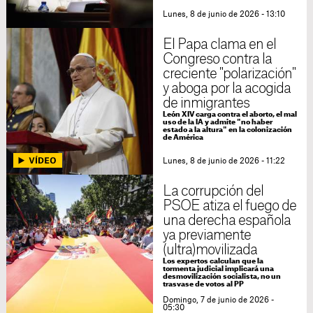
Lunes, 8 de junio de 2026 - 13:10
El Papa clama en el
Congreso contra la
creciente "polarización"
y aboga por la acogida
de inmigrantes
León XIV carga contra el aborto, el mal
uso de la IA y admite "no haber
estado a la altura" en la colonización
de América
Lunes, 8 de junio de 2026 - 11:22
La corrupción del
PSOE atiza el fuego de
una derecha española
ya previamente
(ultra)movilizada
Los expertos calculan que la
tormenta judicial implicará una
desmovilización socialista, no un
trasvase de votos al PP
Domingo, 7 de junio de 2026 -
05:30