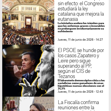
sin efecto: el Congreso
estudiará la ley
catalana que mejora la
eutanasia
La iniciativa acelera los trámites para
que los enfermos graves o incurables
no prolonguen involuntariamente su
sufrimiento
Jueves, 11 de junio de 2026 - 14:27
El PSOE se hunde por
los casos Zapatero y
Leire pero sigue
superando al PP,
según el CIS de
Tezanos
El laboratorio demoscópico sitúa a los
socialistas como ganadores de unas
hipotéticas nuevas elecciones con el
31,3%
Jueves, 11 de junio de 2026 - 12:43
La Fiscalía confirma
reuniones entre la