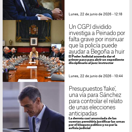
Lunes, 22 de junio de 2026 - 12:18
Un CGPJ dividido
investiga a Peinado por
falta grave por insinuar
que la policía puede
ayudar a Begoña a huir
El Poder Judicial acuerda dar el
primer paso para abrir un expediente
disciplinario al juez instructor
Lunes, 22 de junio de 2026 - 10:44
Presupuestos 'fake',
una vía para Sánchez
para controlar el relato
de unas elecciones
anticipadas
La derrota casi anunciada de las
cuentas permitiría justificar las urnas
por el bloqueo político y no por la
asfixia judicial