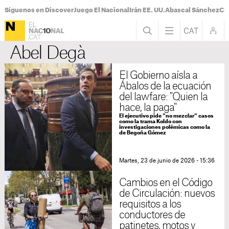
Síguenos en Discover
Juego El Nacional
Irán EE. UU.
Abascal Sánchez
Con
Abel Degà
El Gobierno aísla a
Ábalos de la ecuación
del lawfare: "Quien la
hace, la paga"
El ejecutivo pide "no mezclar" casos
como la trama Koldo con
investigaciones polémicas como la
de Begoña Gómez
Martes, 23 de junio de 2026 - 15:36
Cambios en el Código
de Circulación: nuevos
requisitos a los
conductores de
patinetes, motos y