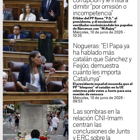
corrupción y le insta a
dimitir "por omisión o
incompetencia"
El líder del PP llama "P.S." al
presidente, y él enciende el
ventilador recriminándole los papeles
de Bárcenas con "M.Rajoy"
Miércoles, 10 de junio de 2026 -
10:35
Nogueras: "El Papa ya
ha hablado más
catalán que Sánchez y
Feijóo; demuestra
cuánto les importa
Catalunya"
El presidente español recuerda que el
PP "bloquea" el catalán en la UE
mientras pide votos a Junts para una
moción de censura
Miércoles, 10 de junio de 2026 -
09:53
Las sombras en la
relación CNI-Imam
centran las
conclusiones de Junts
y ERC sobre la