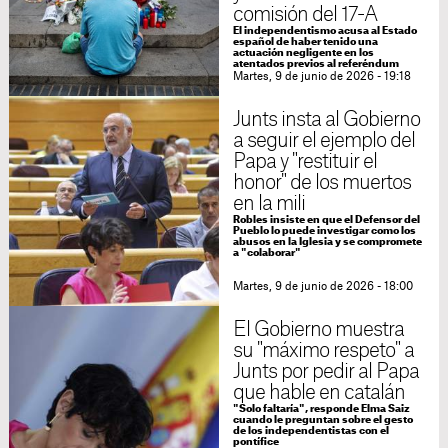
comisión del 17-A
El independentismo acusa al Estado
español de haber tenido una
actuación negligente en los
atentados previos al referéndum
Martes, 9 de junio de 2026 - 19:18
Junts insta al Gobierno
a seguir el ejemplo del
Papa y "restituir el
honor" de los muertos
en la mili
Robles insiste en que el Defensor del
Pueblo lo puede investigar como los
abusos en la Iglesia y se compromete
a "colaborar"
Martes, 9 de junio de 2026 - 18:00
El Gobierno muestra
su "máximo respeto" a
Junts por pedir al Papa
que hable en catalán
"Solo faltaría", responde Elma Saiz
cuando le preguntan sobre el gesto
de los independentistas con el
pontífice