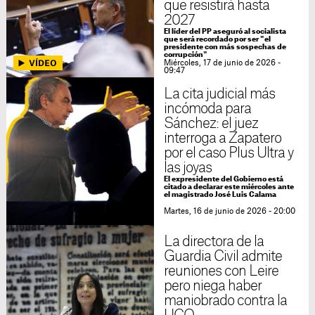
que resistirá hasta
2027
El líder del PP aseguró al socialista
que será recordado por ser "el
presidente con más sospechas de
corrupción"
Miércoles, 17 de junio de 2026 -
09:47
La cita judicial más
incómoda para
Sánchez: el juez
interroga a Zapatero
por el caso Plus Ultra y
las joyas
El expresidente del Gobierno está
citado a declarar este miércoles ante
el magistrado José Luis Calama
Martes, 16 de junio de 2026 - 20:00
La directora de la
Guardia Civil admite
reuniones con Leire
pero niega haber
maniobrado contra la