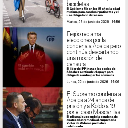
bicicletas
El Gobierno fija en los 15 años la edad
mínima para conducir patinetes y el
uso obligatorio del casco
Martes, 23 de junio de 2026 - 14:56
Feijóo reclama
elecciones por la
condena a Ábalos pero
continúa descartando
una moción de
censura
El líder del PP insta a los socios de
Sánchez a retirarle el apoyo para
obligarle a anticipar los comicios
Lunes, 22 de junio de 2026 - 14:06
El Supremo condena a
Ábalos a 24 años de
prisión y a Koldo a 19
por el caso Mascarillas
El tribunal suspende la condena de
cuatro años y medio al empresario
Víctor de Aldama por haber
colaborado