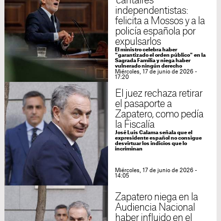
'cantaires'
independentistas:
felicita a Mossos y a la
policía española por
expulsarlos
El ministro celebra haber
"garantizado el orden público" en la
Sagrada Família y niega haber
vulnerado ningún derecho
Miércoles, 17 de junio de 2026 -
17:20
El juez rechaza retirar
el pasaporte a
Zapatero, como pedía
la Fiscalía
José Luis Calama señala que el
expresidente español no consigue
desvirtuar los indicios que lo
incriminan
Miércoles, 17 de junio de 2026 -
14:05
Zapatero niega en la
Audiencia Nacional
haber influido en el