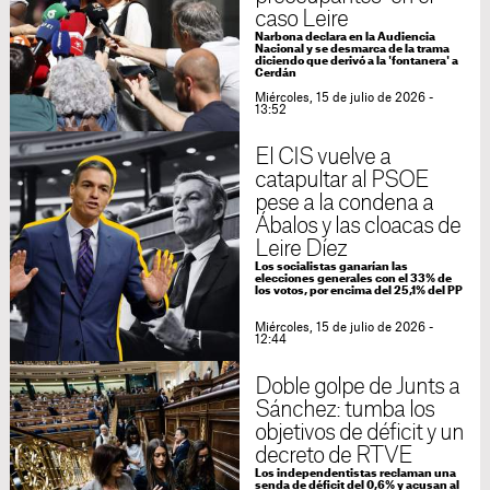
caso Leire
Narbona declara en la Audiencia
Nacional y se desmarca de la trama
diciendo que derivó a la 'fontanera' a
Cerdán
Miércoles, 15 de julio de 2026 -
13:52
El CIS vuelve a
catapultar al PSOE
pese a la condena a
Ábalos y las cloacas de
Leire Díez
Los socialistas ganarían las
elecciones generales con el 33% de
los votos, por encima del 25,1% del PP
Miércoles, 15 de julio de 2026 -
12:44
Doble golpe de Junts a
Sánchez: tumba los
objetivos de déficit y un
decreto de RTVE
Los independentistas reclaman una
senda de déficit del 0,6% y acusan al