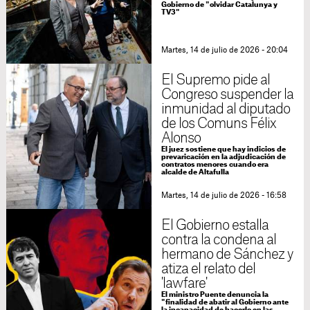
Gobierno de "olvidar Catalunya y
TV3"
Martes, 14 de julio de 2026 - 20:04
El Supremo pide al
Congreso suspender la
inmunidad al diputado
de los Comuns Félix
Alonso
El juez sostiene que hay indicios de
prevaricación en la adjudicación de
contratos menores cuando era
alcalde de Altafulla
Martes, 14 de julio de 2026 - 16:58
El Gobierno estalla
contra la condena al
hermano de Sánchez y
atiza el relato del
'lawfare'
El ministro Puente denuncia la
"finalidad de abatir al Gobierno ante