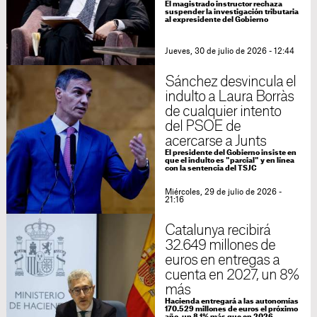
El magistrado instructor rechaza
suspender la investigación tributaria
al expresidente del Gobierno
Jueves, 30 de julio de 2026 - 12:44
Sánchez desvincula el
indulto a Laura Borràs
de cualquier intento
del PSOE de
acercarse a Junts
El presidente del Gobierno insiste en
que el indulto es "parcial" y en línea
con la sentencia del TSJC
Miércoles, 29 de julio de 2026 -
21:16
Catalunya recibirá
32.649 millones de
euros en entregas a
cuenta en 2027, un 8%
más
Hacienda entregará a las autonomías
170.529 millones de euros el próximo