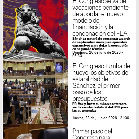
El Congreso se va de
vacaciones pendiente
de abordar el nuevo
modelo de
financiación y la
condonación del FLA
Sánchez tratará de presentar a partir
de septiembre unos presupuestos
expansivos para dejar la corrupción
en segundo término
Domingo, 26 de julio de 2026 -
05:30
El Congreso tumba de
nuevo los objetivos de
estabilidad de
Sánchez, el primer
paso de los
presupuestos
PP, Vox y Junts tumban por tercera
vez la senda de déficit del 0,1% para
las autonomías
Jueves, 23 de julio de 2026 - 21:00
Primer paso del
Congreso para