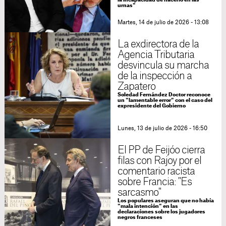
la incapacidad de hacerlo en las
urnas"
Martes, 14 de julio de 2026 - 13:08
La exdirectora de la
Agencia Tributaria
desvincula su marcha
de la inspección a
Zapatero
Soledad Fernández Doctor reconoce
un "lamentable error" con el caso del
expresidente del Gobierno
Lunes, 13 de julio de 2026 - 16:50
El PP de Feijóo cierra
filas con Rajoy por el
comentario racista
sobre Francia: "Es
sarcasmo"
Los populares aseguran que no había
"mala intención" en las
declaraciones sobre los jugadores
negros franceses