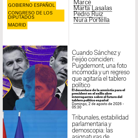
Marcé
GOBIERNO ESPAÑOL
Marta Lasalas
CONGRESO DE LOS
Pedro Ruiz
DIPUTADOS
Nura Portella
MADRID
Cuando Sánchez y
Feijóo coinciden:
Puigdemont, una foto
incómoda y un regreso
que agitaría el tablero
político
El desenlace de la amnistía para el
president en el exilio abre
interrogantes sobre el futuro del
tablero político español
Domingo, 2 de agosto de 2026 -
05:30
Tribunales, estabilidad
parlamentaria y
demoscopia: las
asignaturas de