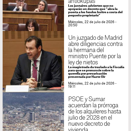
antiokupas
Los juntaires advierten que no
apoyarán un decreto que "abra la
puerta a los fondos buitre a costa del
pequeño propietario"
Miércoles, 22 de julio de 2026 -
20:50
Un juzgado de Madrid
abre diligencias contra
la hermana del
ministro Puente por la
ley de nietos
La magistrada da traslado a la Fiscalía
para que se pronuncie sobre la
querella por prevaricación
presentada por Hazte Oír
Miércoles, 22 de julio de 2026 -
19:11
PSOE y Sumar
acuerdan la prórroga
de los alquileres hasta
julio de 2028 en el
nuevo decreto de
vivienda