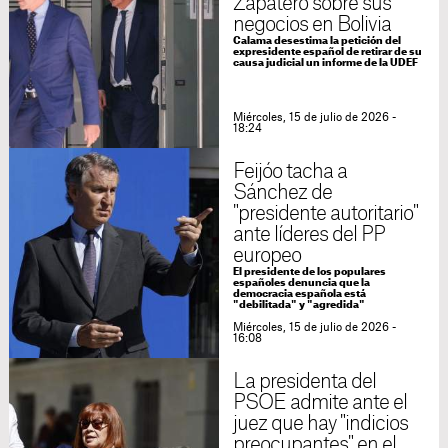
Zapatero sobre sus
negocios en Bolivia
Calama desestima la petición del
expresidente español de retirar de su
causa judicial un informe de la UDEF
Miércoles, 15 de julio de 2026 -
18:24
Feijóo tacha a
Sánchez de
"presidente autoritario"
ante líderes del PP
europeo
El presidente de los populares
españoles denuncia que la
democracia española está
"debilitada" y "agredida"
Miércoles, 15 de julio de 2026 -
16:08
La presidenta del
PSOE admite ante el
juez que hay "indicios
preocupantes" en el