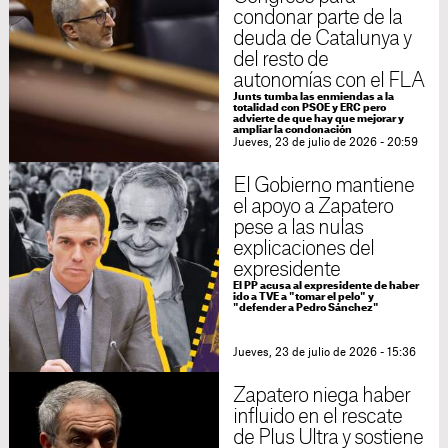
condonar parte de la
deuda de Catalunya y
del resto de
autonomías con el FLA
Junts tumba las enmiendas a la
totalidad con PSOE y ERC pero
advierte de que hay que mejorar y
ampliar la condonación
Jueves, 23 de julio de 2026 - 20:59
El Gobierno mantiene
el apoyo a Zapatero
pese a las nulas
explicaciones del
expresidente
El PP acusa al expresidente de haber
ido a TVE a "tomar el pelo" y
"defender a Pedro Sánchez"
Jueves, 23 de julio de 2026 - 15:36
Zapatero niega haber
influido en el rescate
de Plus Ultra y sostiene