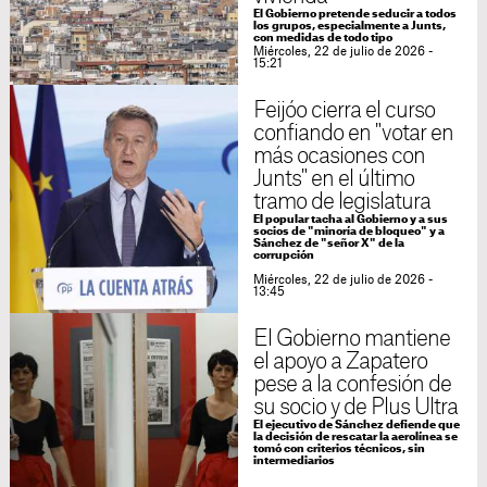
El Gobierno pretende seducir a todos
los grupos, especialmente a Junts,
con medidas de todo tipo
Miércoles, 22 de julio de 2026 -
15:21
Feijóo cierra el curso
confiando en "votar en
más ocasiones con
Junts" en el último
tramo de legislatura
El popular tacha al Gobierno y a sus
socios de "minoría de bloqueo" y a
Sánchez de "señor X" de la
corrupción
Miércoles, 22 de julio de 2026 -
13:45
El Gobierno mantiene
el apoyo a Zapatero
pese a la confesión de
su socio y de Plus Ultra
El ejecutivo de Sánchez defiende que
la decisión de rescatar la aerolínea se
tomó con criterios técnicos, sin
intermediarios