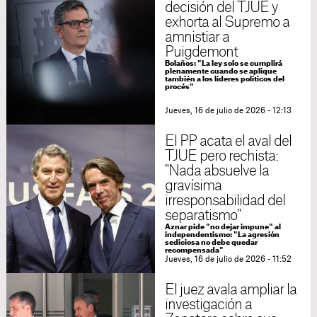
decisión del TJUE y
exhorta al Supremo a
amnistiar a
Puigdemont
Bolaños: "La ley solo se cumplirá
plenamente cuando se aplique
también a los líderes políticos del
procés"
Jueves, 16 de julio de 2026 - 12:13
El PP acata el aval del
TJUE pero rechista:
"Nada absuelve la
gravísima
irresponsabilidad del
separatismo"
Aznar pide "no dejar impune" al
independentismo: "La agresión
sediciosa no debe quedar
recompensada"
Jueves, 16 de julio de 2026 - 11:52
El juez avala ampliar la
investigación a