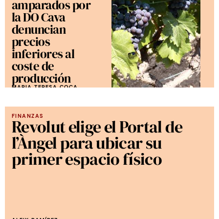
amparados por
la DO Cava
denuncian
precios
inferiores al
coste de
producción
MARIA TERESA COCA
FINANZAS
Revolut elige el Portal de
l’Àngel para ubicar su
primer espacio físico