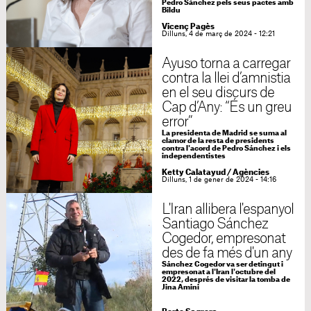
Pedro Sánchez pels seus pactes amb
Bildu
Vicenç Pagès
Dilluns, 4 de març de 2024 - 12:21
Ayuso torna a carregar
contra la llei d’amnistia
en el seu discurs de
Cap d’Any: “És un greu
error”
La presidenta de Madrid se suma al
clamor de la resta de presidents
contra l'acord de Pedro Sánchez i els
independentistes
Ketty Calatayud
/
Agències
Dilluns, 1 de gener de 2024 - 14:16
L'Iran allibera l'espanyol
Santiago Sánchez
Cogedor, empresonat
des de fa més d'un any
Sánchez Cogedor va ser detingut i
empresonat a l'Iran l'octubre del
2022, després de visitar la tomba de
Jina Amini