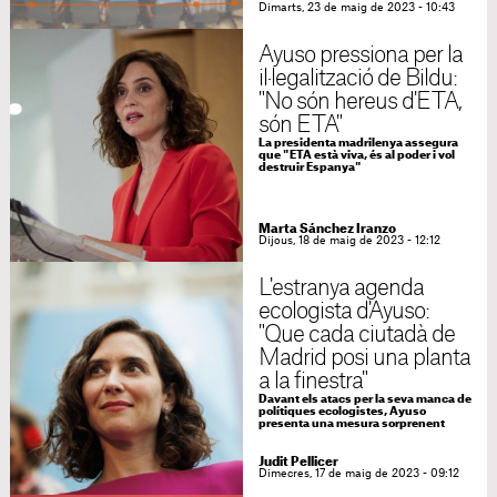
Dimarts, 23 de maig de 2023 - 10:43
Ayuso pressiona per la
il·legalització de Bildu:
"No són hereus d'ETA,
són ETA"
La presidenta madrilenya assegura
que "ETA està viva, és al poder i vol
destruir Espanya"
Marta Sánchez Iranzo
Dijous, 18 de maig de 2023 - 12:12
L'estranya agenda
ecologista d'Ayuso:
"Que cada ciutadà de
Madrid posi una planta
a la finestra"
Davant els atacs per la seva manca de
polítiques ecologistes, Ayuso
presenta una mesura sorprenent
Judit Pellicer
Dimecres, 17 de maig de 2023 - 09:12