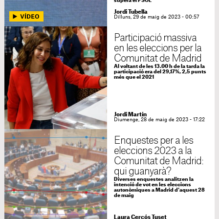
supera el PSOE
Jordi Tubella
Dilluns, 29 de maig de 2023 - 00:57
Participació massiva
en les eleccions per la
Comunitat de Madrid
Al voltant de les 13.00 h de la tarda la
participació era del 29,17%, 2,5 punts
més que el 2021
Jordi Martín
Diumenge, 28 de maig de 2023 - 17:22
Enquestes per a les
eleccions 2023 a la
Comunitat de Madrid:
qui guanyarà?
Diverses enquestes analitzen la
intenció de vot en les eleccions
autonòmiques a Madrid d'aquest 28
de maig
Laura Cercós Tuset