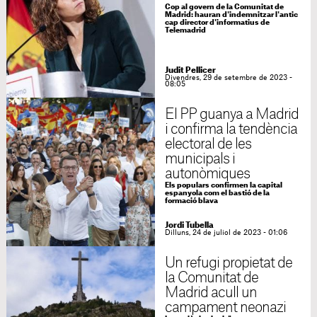
Cop al govern de la Comunitat de
Madrid: hauran d'indemnitzar l'antic
cap director d'informatius de
Telemadrid
Judit Pellicer
Divendres, 29 de setembre de 2023 -
08:05
El PP guanya a Madrid
i confirma la tendència
electoral de les
municipals i
autonòmiques
Els populars confirmen la capital
espanyola com el bastió de la
formació blava
Jordi Tubella
Dilluns, 24 de juliol de 2023 - 01:06
Un refugi propietat de
la Comunitat de
Madrid acull un
campament neonazi