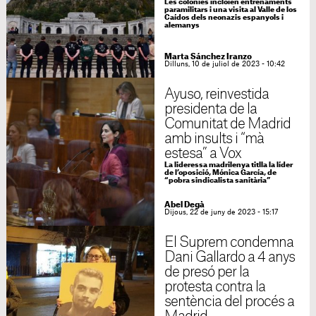
Les colònies incloïen entrenaments
paramilitars i una visita al Valle de los
Caídos dels neonazis espanyols i
alemanys
Marta Sánchez Iranzo
Dilluns, 10 de juliol de 2023 - 10:42
Ayuso, reinvestida
presidenta de la
Comunitat de Madrid
amb insults i “mà
estesa” a Vox
La lideressa madrilenya titlla la líder
de l’oposició, Mónica García, de
“pobra sindicalista sanitària”
Abel Degà
Dijous, 22 de juny de 2023 - 15:17
El Suprem condemna
Dani Gallardo a 4 anys
de presó per la
protesta contra la
sentència del procés a