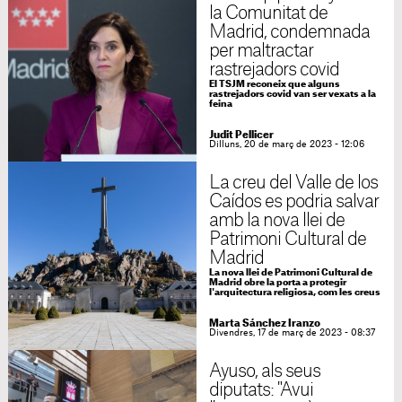
la Comunitat de
Madrid, condemnada
per maltractar
rastrejadors covid
El TSJM reconeix que alguns
rastrejadors covid van ser vexats a la
feina
Judit Pellicer
Dilluns, 20 de març de 2023 - 12:06
La creu del Valle de los
Caídos es podria salvar
amb la nova llei de
Patrimoni Cultural de
Madrid
La nova llei de Patrimoni Cultural de
Madrid obre la porta a protegir
l'arquitectura religiosa, com les creus
Marta Sánchez Iranzo
Divendres, 17 de març de 2023 - 08:37
Ayuso, als seus
diputats: "Avui