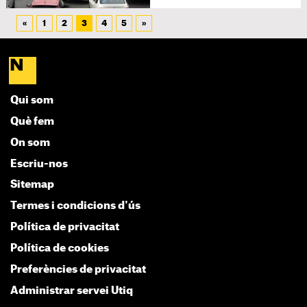
«
1
2
3
4
5
»
Qui som
Què fem
On som
Escriu-nos
Sitemap
Termes i condicions d'ús
Política de privacitat
Política de cookies
Preferències de privacitat
Administrar servei Utiq