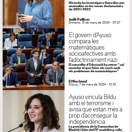
Hisenda ha investigat a González per
anomalies en les seves declaracions
de 2021 i 2022
Judit Pellicer
Dimarts, 12 de març de 2024 - 07:27
El govern d'Ayuso
compara les
matemàtiques
socioafectives amb
l'adoctrinament nazi
El conseller d'Educació ha retret: "cal
recordar el que feien els nazis amb
els problemes de matemàtiques"
El Nacional
Dijous, 7 de març de 2024 - 12:32
Ayuso vincula Bildu
amb el terrorisme i
avisa que estan més a
prop d'aconseguir la
independència
La presidenta de la Comunitat de
Madrid i líder del PP madrileny colla