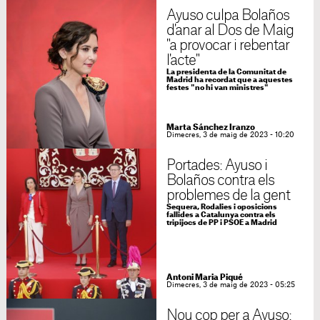
Ayuso culpa Bolaños
d'anar al Dos de Maig
"a provocar i rebentar
l'acte"
La presidenta de la Comunitat de
Madrid ha recordat que a aquestes
festes "no hi van ministres"
Marta Sánchez Iranzo
Dimecres, 3 de maig de 2023 - 10:20
Portades: Ayuso i
Bolaños contra els
problemes de la gent
Sequera, Rodalies i oposicions
fallides a Catalunya contra els
tripijocs de PP i PSOE a Madrid
Antoni Maria Piqué
Dimecres, 3 de maig de 2023 - 05:25
Nou cop per a Ayuso: