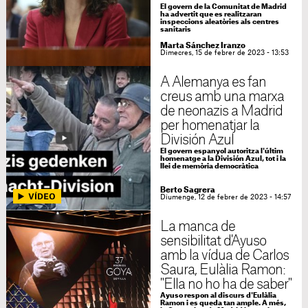
El govern de la Comunitat de Madrid
ha advertit que es realitzaran
inspeccions aleatòries als centres
sanitaris
Marta Sánchez Iranzo
Dimecres, 15 de febrer de 2023 - 13:53
A Alemanya es fan
creus amb una marxa
de neonazis a Madrid
per homenatjar la
División Azul
El govern espanyol autoritza l'últim
homenatge a la División Azul, tot i la
llei de memòria democràtica
Berto Sagrera
Diumenge, 12 de febrer de 2023 - 14:57
La manca de
sensibilitat d'Ayuso
amb la vídua de Carlos
Saura, Eulàlia Ramon:
"Ella no ho ha de saber"
Ayuso respon al discurs d'Eulàlia
Ramon i es queda tan ample. A més,