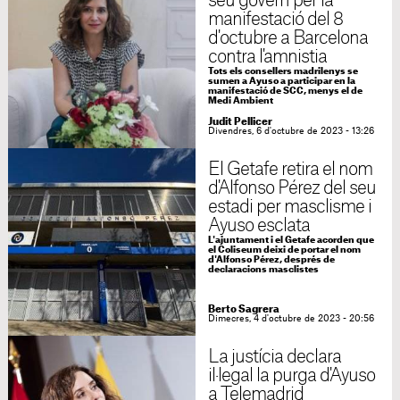
seu govern per la
manifestació del 8
d'octubre a Barcelona
contra l'amnistia
Tots els consellers madrilenys se
sumen a Ayuso a participar en la
manifestació de SCC, menys el de
Medi Ambient
Judit Pellicer
Divendres, 6 d'octubre de 2023 - 13:26
El Getafe retira el nom
d'Alfonso Pérez del seu
estadi per masclisme i
Ayuso esclata
L'ajuntament i el Getafe acorden que
el Coliseum deixi de portar el nom
d'Alfonso Pérez, després de
declaracions masclistes
Berto Sagrera
Dimecres, 4 d'octubre de 2023 - 20:56
La justícia declara
il·legal la purga d'Ayuso
a Telemadrid