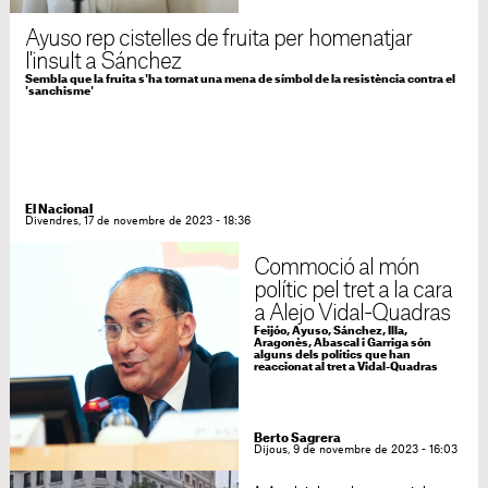
Ayuso rep cistelles de fruita per homenatjar
l'insult a Sánchez
Sembla que la fruita s'ha tornat una mena de símbol de la resistència contra el
'sanchisme'
El Nacional
Divendres, 17 de novembre de 2023 - 18:36
Commoció al món
polític pel tret a la cara
a Alejo Vidal-Quadras
Feijóo, Ayuso, Sánchez, Illa,
Aragonès, Abascal i Garriga són
alguns dels polítics que han
reaccionat al tret a Vidal-Quadras
Berto Sagrera
Dijous, 9 de novembre de 2023 - 16:03