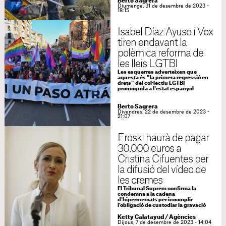
Berto Sagrera
Diumenge, 31 de desembre de 2023 -
18:15
Isabel Díaz Ayuso i Vox
tiren endavant la
polèmica reforma de
les lleis LGTBI
Les esquerres adverteixen que
aquesta és "la primera regressió en
drets" del col·lectiu LGTBI
promoguda a l'estat espanyol
Berto Sagrera
Divendres, 22 de desembre de 2023 -
21:07
Eroski haurà de pagar
30.000 euros a
Cristina Cifuentes per
la difusió del vídeo de
les cremes
El Tribunal Suprem confirma la
condemna a la cadena
d'hipermercats per incomplir
l’obligació de custodiar la gravació
Ketty Calatayud
/
Agències
Dijous, 7 de desembre de 2023 - 14:04