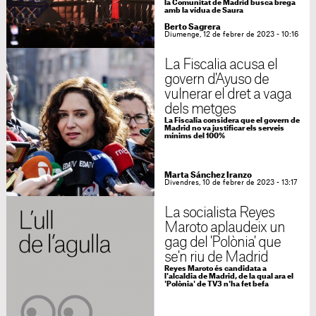
la Comunitat de Madrid busca brega
amb la vídua de Saura
Berto Sagrera
Diumenge, 12 de febrer de 2023 - 10:16
La Fiscalia acusa el
govern d'Ayuso de
vulnerar el dret a vaga
dels metges
La Fiscalia considera que el govern de
Madrid no va justificar els serveis
mínims del 100%
Marta Sánchez Iranzo
Divendres, 10 de febrer de 2023 - 13:17
La socialista Reyes
Maroto aplaudeix un
gag del 'Polònia' que
se'n riu de Madrid
Reyes Maroto és candidata a
l'alcaldia de Madrid, de la qual ara el
'Polònia' de TV3 n'ha fet befa