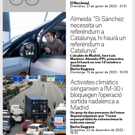
El Nacional
Divendres, 27 de gener de 2023 - 21:51
Almeida: "Si Sánchez
necessita un
referèndum a
Catalunya, hi haurà un
referèndum a
Catalunya"
L'alcalde de Madrid, Jose Luis
Martínez-Almeida (PP), pronostica
que hi haurà un nou 1 d'octubre a
Catalunya
Berto Sagrera
Diumenge, 15 de gener de 2023 - 10:00
Activistes climàtics
s'enganxen a l'M-30 i
bloquegen l'operació
sortida nadalenca a
Madrid
Un grup de deu persones de Futuro
Vegetal exigeixen que "l'estat
espanyol deixi de subvencionar la
indústria càrnia"
Berto Sagrera
Divendres, 23 de desembre de 2022 -
18:33