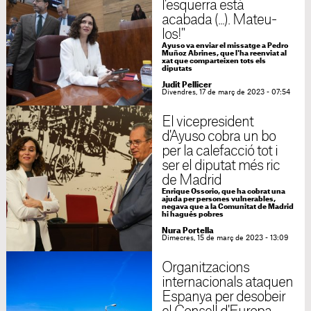
l'esquerra està
acabada (...). Mateu-
los!"
Ayuso va enviar el missatge a Pedro
Muñoz Abrines, que l'ha reenviat al
xat que comparteixen tots els
diputats
Judit Pellicer
Divendres, 17 de març de 2023 - 07:54
El vicepresident
d'Ayuso cobra un bo
per la calefacció tot i
ser el diputat més ric
de Madrid
Enrique Ossorio, que ha cobrat una
ajuda per persones vulnerables,
negava que a la Comunitat de Madrid
hi hagués pobres
Nura Portella
Dimecres, 15 de març de 2023 - 13:09
Organitzacions
internacionals ataquen
Espanya per desobeir