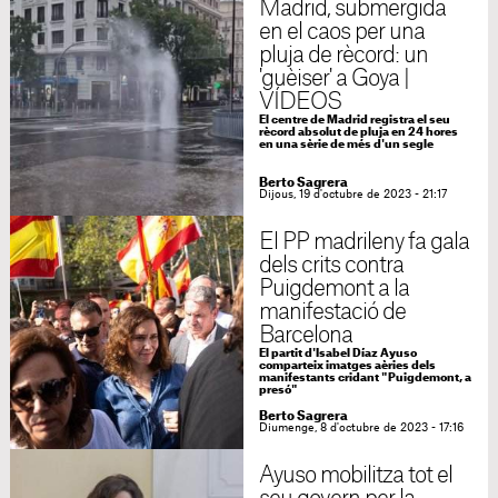
Madrid, submergida
en el caos per una
pluja de rècord: un
'guèiser' a Goya |
VÍDEOS
El centre de Madrid registra el seu
rècord absolut de pluja en 24 hores
en una sèrie de més d'un segle
Berto Sagrera
Dijous, 19 d'octubre de 2023 - 21:17
El PP madrileny fa gala
dels crits contra
Puigdemont a la
manifestació de
Barcelona
El partit d'Isabel Díaz Ayuso
comparteix imatges aèries dels
manifestants cridant "Puigdemont, a
presó"
Berto Sagrera
Diumenge, 8 d'octubre de 2023 - 17:16
Ayuso mobilitza tot el