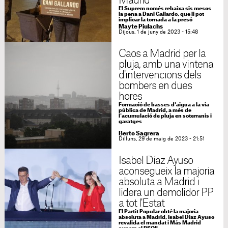
Madrid
El Suprem només rebaixa sis mesos
la pena a Dani Gallardo, que li pot
implicar la tornada a la presó
Mayte Piulachs
Dijous, 1 de juny de 2023 - 15:48
Caos a Madrid per la
pluja, amb una vintena
d'intervencions dels
bombers en dues
hores
Formació de basses d'aigua a la via
pública de Madrid, a més de
l'acumulació de pluja en soterranis i
garatges
Berto Sagrera
Dilluns, 29 de maig de 2023 - 21:51
Isabel Díaz Ayuso
aconsegueix la majoria
absoluta a Madrid i
lidera un demolidor PP
a tot l'Estat
El Partit Popular obté la majoria
absoluta a Madrid, Isabel Díaz Ayuso
revalida el mandat i Más Madrid