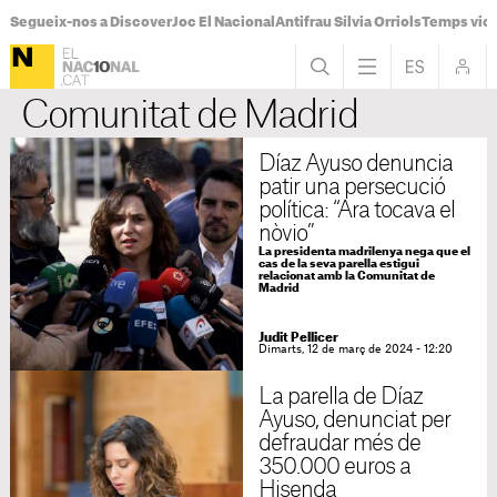
Segueix-nos a Discover
Joc El Nacional
Antifrau Sílvia Orriols
Temps viol
Comunitat de Madrid
Díaz Ayuso denuncia
patir una persecució
política: “Ara tocava el
nòvio”
La presidenta madrilenya nega que el
cas de la seva parella estigui
relacionat amb la Comunitat de
Madrid
Judit Pellicer
Dimarts, 12 de març de 2024 - 12:20
La parella de Díaz
Ayuso, denunciat per
defraudar més de
350.000 euros a
Hisenda