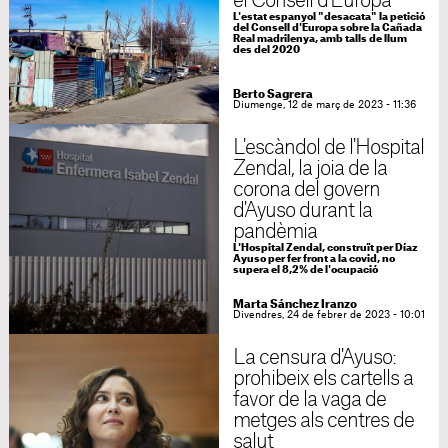
el Consell d'Europa
L'estat espanyol "desacata" la petició
del Consell d'Europa sobre la Cañada
Real madrilenya, amb talls de llum
des del 2020
Berto Sagrera
Diumenge, 12 de març de 2023 - 11:36
L'escàndol de l'Hospital
Zendal, la joia de la
corona del govern
d'Ayuso durant la
pandèmia
L'Hospital Zendal, construït per Díaz
Ayuso per fer front a la covid, no
supera el 8,2% de l'ocupació
Marta Sánchez Iranzo
Divendres, 24 de febrer de 2023 - 10:01
La censura d'Ayuso:
prohibeix els cartells a
favor de la vaga de
metges als centres de
salut