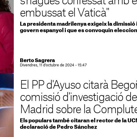
s'hagués confessat amb el
embussat el Vaticà"
La presidenta madrilenya exigeix la dimissió 
govern espanyol i que es convoquin eleccion
Berto Sagrera
Divendres, 11 d'octubre de 2024 - 15:47
El PP d'Ayuso citarà Beg
comissió d'investigació d
Madrid sobre la Complut
Els populars també citaran el rector de la UC
declaració de Pedro Sánchez