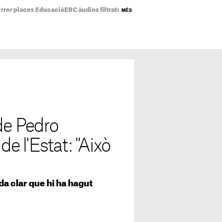
Error places Educació
ERC àudios filtrats
Eclipsi solar mapa
Preu de la llum
MÉS
de Pedro
de l'Estat: "Això
a clar que hi ha hagut