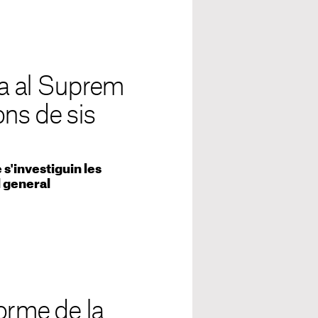
a al Suprem
ons de sis
s'investiguin les
l general
orme de la