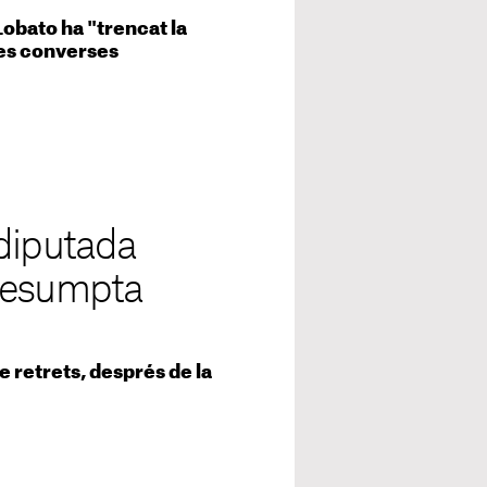
obato ha "trencat la
nes converses
 diputada
presumpta
e retrets, després de la