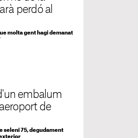
arà perdó al
que molta gent hagi demanat
"
ó d'un embalum
l'aeroport de
de seleni 75, degudament
exterior