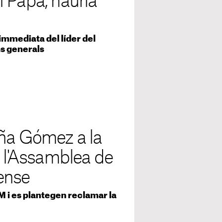
 Papa, hauria
immediata del líder del
s generals
oña Gómez a la
e l'Assamblea de
ense
M i es plantegen reclamar la