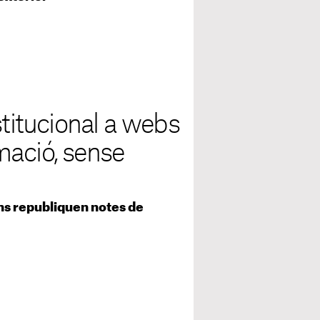
stitucional a webs
mació, sense
ns republiquen notes de