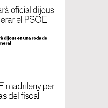
à oficial dijous
iderar el PSOE
rà dijous en una roda de
eneral
E madrileny per
s del fiscal