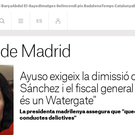
i Barça
Abdul El-Sayed
Imatges Sol
Incendi pis Badalona
Temps Catalunya
 de Madrid
Ayuso exigeix la dimissió 
Sánchez i el fiscal general 
és un Watergate"
La presidenta madrilenya assegura que "qued
conductes delictives"