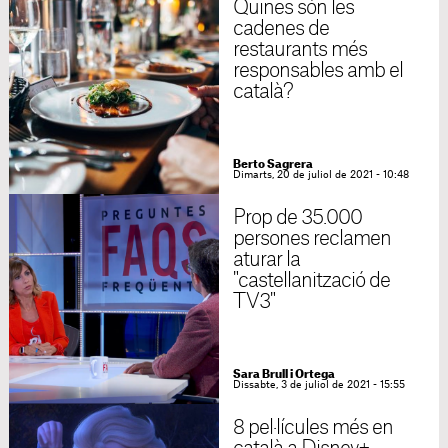
Quines són les
cadenes de
restaurants més
responsables amb el
català?
Berto Sagrera
Dimarts, 20 de juliol de 2021 - 10:48
Prop de 35.000
persones reclamen
aturar la
"castellanització de
TV3"
Sara Brull i Ortega
Dissabte, 3 de juliol de 2021 - 15:55
8 pel·lícules més en