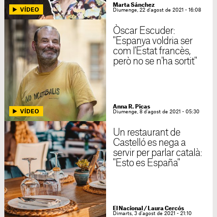
Marta Sánchez
Diumenge, 22 d'agost de 2021 - 16:08
Òscar Escuder:
"Espanya voldria ser
com l'Estat francès,
però no se n'ha sortit"
Anna R. Picas
Diumenge, 8 d'agost de 2021 - 05:30
Un restaurant de
Castelló es nega a
servir per parlar català:
"Esto es España"
El Nacional
/
Laura Cercós
Dimarts, 3 d'agost de 2021 - 21:10