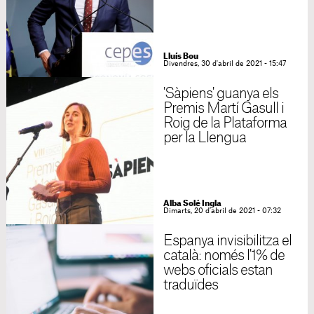
Lluís Bou
Divendres, 30 d'abril de 2021 - 15:47
'Sàpiens' guanya els
Premis Martí Gasull i
Roig de la Plataforma
per la Llengua
Alba Solé Ingla
Dimarts, 20 d'abril de 2021 - 07:32
Espanya invisibilitza el
català: només l'1% de
webs oficials estan
traduïdes