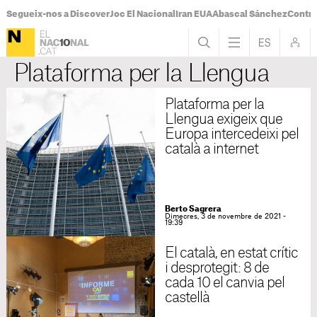
Segueix-nos a Discover
Joc El Nacional
Iran EUA
Abascal Sánchez
Control
Plataforma per la Llengua
Plataforma per la
Llengua exigeix que
Europa intercedeixi pel
català a internet
Berto Sagrera
Dimecres, 3 de novembre de 2021 -
19:39
El català, en estat crític
i desprotegit: 8 de
cada 10 el canvia pel
castellà