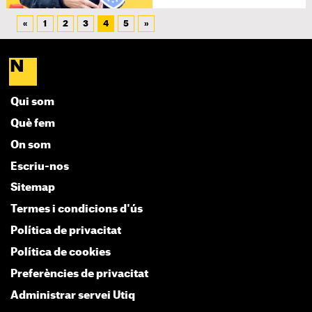
«
1
2
3
4
5
»
Qui som
Què fem
On som
Escriu-nos
Sitemap
Termes i condicions d'ús
Política de privacitat
Política de cookies
Preferències de privacitat
Administrar servei Utiq