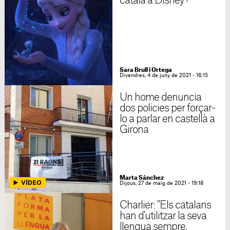
català a Disney+
Sara Brull i Ortega
Divendres, 4 de juny de 2021 - 16:15
Un home denuncia
dos policies per forçar-
lo a parlar en castellà a
Girona
Marta Sánchez
Dijous, 27 de maig de 2021 - 19:18
Charlier: "Els catalans
han d'utilitzar la seva
llengua sempre,