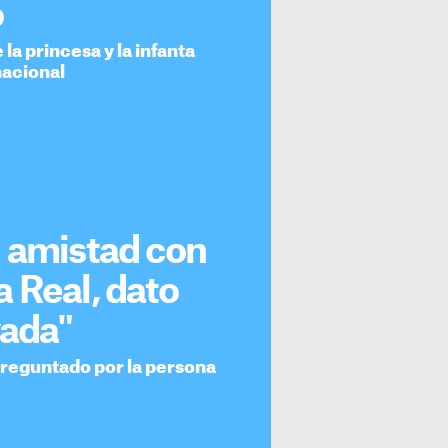
o
la princesa y la infanta
nacional
u amistad con
 Real, dato
vada"
preguntado por la persona