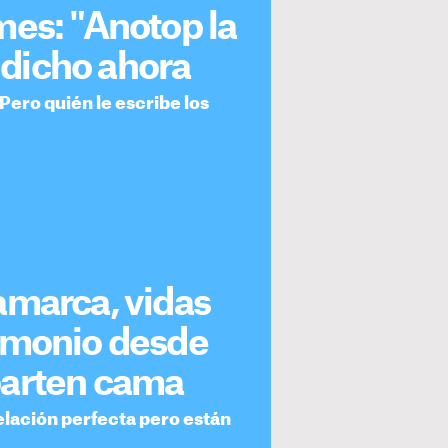
mes: "Anotop la
a dicho ahora
Pero quién le escribe los
amarca, vidas
imonio desde
parten cama
lación perfecta pero están