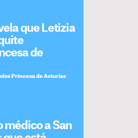
vela que Letizia
quite
incesa de
emios Princesa de Asturias
po médico a San