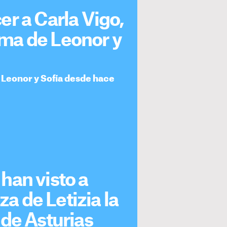
r a Carla Vigo,
rima de Leonor y
 Leonor y Sofía desde hace
han visto a
za de Letizia la
de Asturias