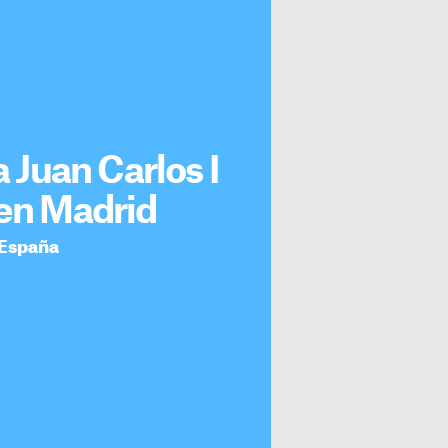
a Juan Carlos I
 en Madrid
a España