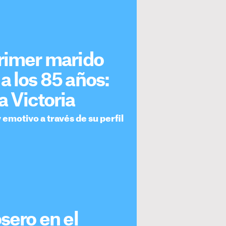
primer marido
a los 85 años:
a Victoria
emotivo a través de su perfil
sero en el