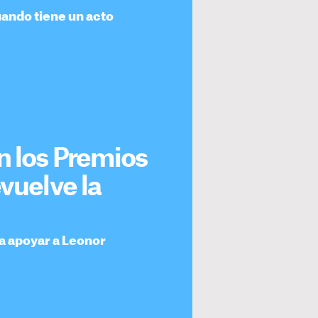
ando tiene un acto
n los Premios
vuelve la
a apoyar a Leonor