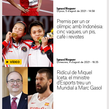
Ignasi Noguer
Dijous, 5 d'agost de 2021 - 14:58
Premis per un or
olímpic amb Indonèsia:
cinc vaques, un pis,
cafè i revistes
Ignasi Noguer
Dimecres, 4 d'agost de 2021 - 16:35
Ridícul de Miquel
Iceta: el ministre
d'Esports treu un
Mundial a Marc Gasol