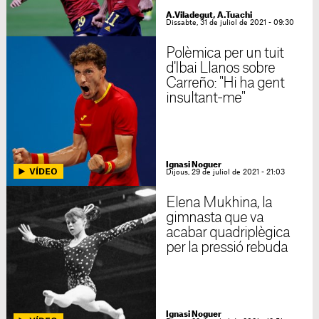
A.Viladegut, A.Tuachi
Dissabte, 31 de juliol de 2021 - 09:30
Polèmica per un tuit
d'Ibai Llanos sobre
Carreño: "Hi ha gent
insultant-me"
Ignasi Noguer
Dijous, 29 de juliol de 2021 - 21:03
Elena Mukhina, la
gimnasta que va
acabar quadriplègica
per la pressió rebuda
Ignasi Noguer