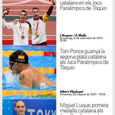
catalans en els Jocs
Paralímpics de Tòquio
I.Noguer / A.Malla
Diumenge, 5 de setembre de 2021 -
16:46
Toni Ponce guanya la
segona plata catalana
als Jocs Paralímpics de
Tòquio
Albert Viladegut
Dimecres, 25 d'agost de 2021 - 14:24
Miguel Luque, primera
medalla catalana als