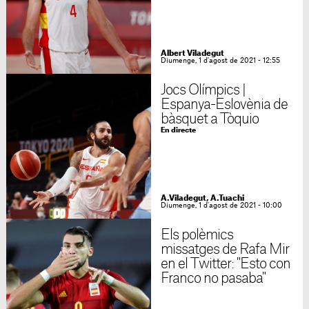
Albert Viladegut
Diumenge, 1 d'agost de 2021 - 12:55
Jocs Olímpics |
Espanya-Eslovènia de
bàsquet a Tòquio
En directe
A.Viladegut, A.Tuachi
Diumenge, 1 d'agost de 2021 - 10:00
Els polèmics
missatges de Rafa Mir
en el Twitter: "Esto con
Franco no pasaba"