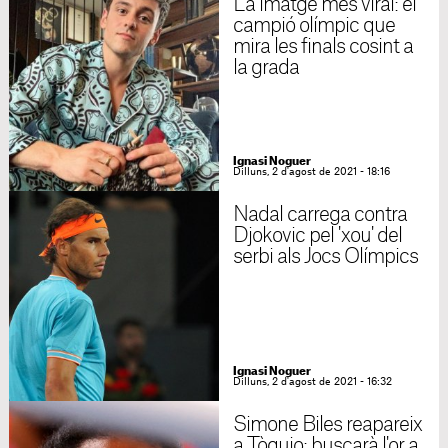
La imatge més viral: el
campió olímpic que
mira les finals cosint a
la grada
Ignasi Noguer
Dilluns, 2 d'agost de 2021 - 18:16
Nadal carrega contra
Djokovic pel 'xou' del
serbi als Jocs Olímpics
Ignasi Noguer
Dilluns, 2 d'agost de 2021 - 16:32
Simone Biles reapareix
a Tòquio: buscarà l'or a