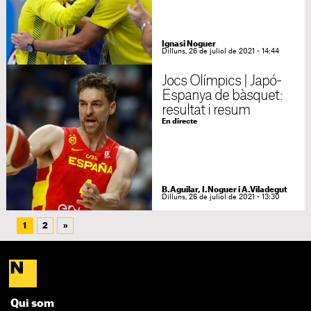
Ignasi Noguer
Dilluns, 26 de juliol de 2021 - 14:44
Jocs Olímpics | Japó-
Espanya de bàsquet:
resultat i resum
En directe
B.Aguilar, I.Noguer i A.Viladegut
Dilluns, 26 de juliol de 2021 - 13:30
1
2
»
Qui som