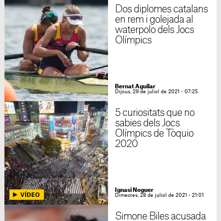
Dos diplomes catalans
en rem i golejada al
waterpolo dels Jocs
Olímpics
Bernat Aguilar
Dijous, 29 de juliol de 2021 - 07:25
5 curiositats que no
sabies dels Jocs
Olímpics de Tòquio
2020
Ignasi Noguer
Dimecres, 28 de juliol de 2021 - 21:01
Simone Biles acusada