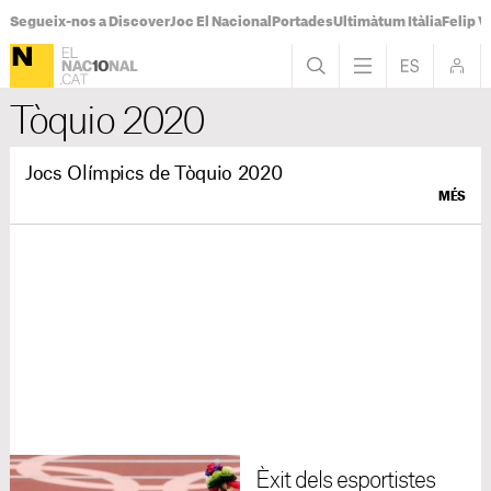
Segueix-nos a Discover
Joc El Nacional
Portades
Ultimàtum Itàlia
Felip V
Tòquio 2020
Jocs Olímpics de Tòquio 2020
MÉS
Èxit dels esportistes