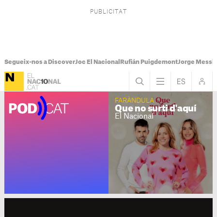
Segueix-nos a Discover
Joc El Nacional
Rufián Puigdemont
Jorge Messi
PODCAT
FARÀNDULA
Que no surti d'aquí
El Nacional