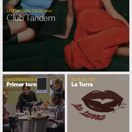
LITERATURA CATALANA
Club Tàndem
GASTRONOMIA
ACTUALITAT
Primer torn
La Turra