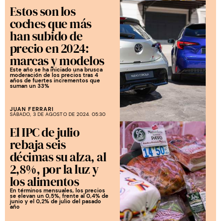
Estos son los
coches que más
han subido de
precio en 2024:
marcas y modelos
Este año se ha iniciado una brusca
moderación de los precios tras 4
años de fuertes incrementos que
suman un 33%
JUAN FERRARI
SÁBADO, 3 DE AGOSTO DE 2024. 05:30
El IPC de julio
rebaja seis
décimas su alza, al
2,8%, por la luz y
los alimentos
En términos mensuales, los precios
se elevan un 0,5%, frente al 0,4% de
junio y el 0,2% de julio del pasado
año