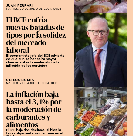
JUAN FERRARI
MARTES, 30 DE JULIO DE 2024. 09:25
El BCE enfría
nuevas bajadas de
tipos por la solidez
del mercado
laboral
El economista jefe del BCE advierte
de que aún se necesita mayor
claridad sobre la evolución de la
inflación de los servicios
ON ECONOMIA
MARTES, 2 DE JULIO DE 2024. 10:13
La inflación baja
hasta el 3,4% por
la moderación de
carburantes y
alimentos
El IPC baja dos décimas, si bien la
tasa subyacente se mantuvo en el