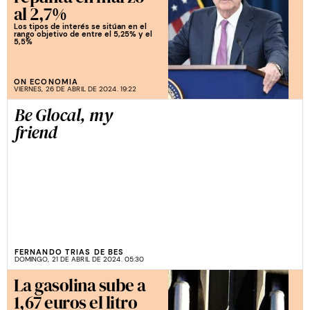
al 2,7%
Los tipos de interés se sitúan en el
rango objetivo de entre el 5,25% y el
5,5%
ON ECONOMIA
VIERNES, 26 DE ABRIL DE 2024. 19:22
Be Glocal, my
friend
FERNANDO TRIAS DE BES
DOMINGO, 21 DE ABRIL DE 2024. 05:30
La gasolina sube a
1,67 euros el litro