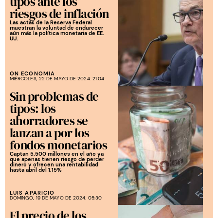
tipos ante los
riesgos de inflación
Las actas de la Reserva Federal
muestran la voluntad de endurecer
aún más la política monetaria de EE.
UU.
ON ECONOMIA
MIÉRCOLES, 22 DE MAYO DE 2024. 21:04
Sin problemas de
tipos: los
ahorradores se
lanzan a por los
fondos monetarios
Captan 5.500 millones en el año ya
que apenas tienen riesgo de perder
dinero y ofrecen una rentabilidad
hasta abril del 1,15%
LUIS APARICIO
DOMINGO, 19 DE MAYO DE 2024. 05:30
El precio de los