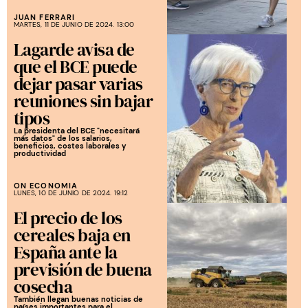
JUAN FERRARI
MARTES, 11 DE JUNIO DE 2024. 13:00
Lagarde avisa de
que el BCE puede
dejar pasar varias
reuniones sin bajar
tipos
La presidenta del BCE "necesitará
más datos" de los salarios,
beneficios, costes laborales y
productividad
ON ECONOMIA
LUNES, 10 DE JUNIO DE 2024. 19:12
El precio de los
cereales baja en
España ante la
previsión de buena
cosecha
También llegan buenas noticias de
países importantes para el