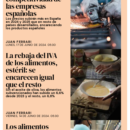
las empresas
españolas
Los precios subirán más en España
en 2024 y 2025 que en resto de
países desarrollados, encareciendo
los productos españoles
JUAN FERRARI
LUNES, 17 DE JUNIO DE 2024. 05:30
La rebaja del IVA
de los alimentos,
estéril: se
encarecen igual
que el resto
Sin el aceite de oliva, los alimentos
subvencionados han subido un 6,6%
desde 2023 y el resto, un 6,8%
JUAN FERRARI
VIERNES, 14 DE JUNIO DE 2024. 05:30
Los alimentos