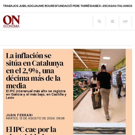
TRABAJOS JUBILADO
JAUME ROURES
FUNDACIÓ PERE TARRÉS
IA
IBEX-35
CASAS ITALIANOS
D
La inflación se
sitúa en Catalunya
en el 2,9%, una
décima más de la
media
El IPC interanual más alto se registra
en Galicia y el más bajo, en Castilla y
León
JUAN FERRARI
MARTES, 13 DE AGOSTO DE 2024. 09:36
El IPC cae por la