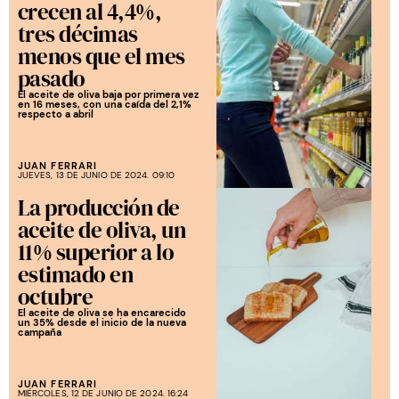
crecen al 4,4%,
tres décimas
menos que el mes
pasado
El aceite de oliva baja por primera vez
en 16 meses, con una caída del 2,1%
respecto a abril
JUAN FERRARI
JUEVES, 13 DE JUNIO DE 2024. 09:10
La producción de
aceite de oliva, un
11% superior a lo
estimado en
octubre
El aceite de oliva se ha encarecido
un 35% desde el inicio de la nueva
campaña
JUAN FERRARI
MIÉRCOLES, 12 DE JUNIO DE 2024. 16:24