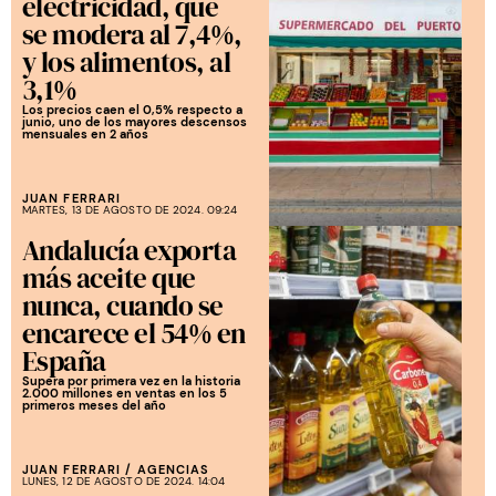
electricidad, que
se modera al 7,4%,
y los alimentos, al
3,1%
Los precios caen el 0,5% respecto a
junio, uno de los mayores descensos
mensuales en 2 años
JUAN FERRARI
MARTES, 13 DE AGOSTO DE 2024. 09:24
Andalucía exporta
más aceite que
nunca, cuando se
encarece el 54% en
España
Supera por primera vez en la historia
2.000 millones en ventas en los 5
primeros meses del año
JUAN FERRARI
/
AGENCIAS
LUNES, 12 DE AGOSTO DE 2024. 14:04