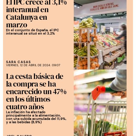
El IPC crece al 3,1%
interanual en
Catalunya en
marzo
En el conjunto de España, el IPC
interanual se situó en el 3,2%
SARA CASAS
VIERNES, 12 DE ABRIL DE 2024. 09:07
La cesta básica de
la compra se ha
encarecido un 47%
en los últimos
cuatro años
La inflación ha afectado
principalmente a la alimentación,
con una subida acumulada del 11,9%,
y a las bebidas (8,9%)