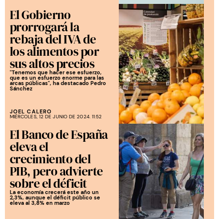
El Gobierno
prorrogará la
rebaja del IVA de
los alimentos por
sus altos precios
"Tenemos que hacer ese esfuerzo,
que es un esfuerzo enorme para las
arcas públicas", ha destacado Pedro
Sánchez
JOEL CALERO
MIÉRCOLES, 12 DE JUNIO DE 2024. 11:52
El Banco de España
eleva el
crecimiento del
PIB, pero advierte
sobre el déficit
La economía crecerá este año un
2,3%, aunque el déficit público se
eleva al 3,8% en marzo