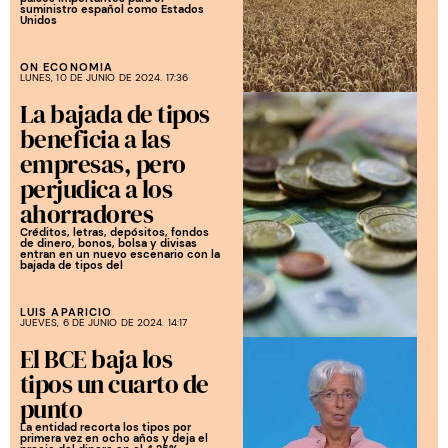
suministro español como Estados
Unidos
ON ECONOMIA
LUNES, 10 DE JUNIO DE 2024. 17:36
La bajada de tipos
beneficia a las
empresas, pero
perjudica a los
ahorradores
Créditos, letras, depósitos, fondos
de dinero, bonos, bolsa y divisas
entran en un nuevo escenario con la
bajada de tipos del
LUIS APARICIO
JUEVES, 6 DE JUNIO DE 2024. 14:17
El BCE baja los
tipos un cuarto de
punto
La entidad recorta los tipos por
primera vez en ocho años y deja el