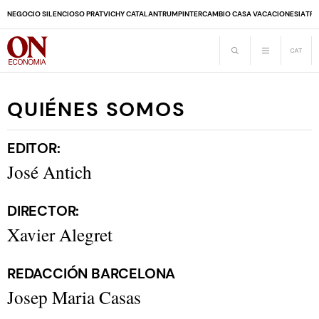
NEGOCIO SILENCIOSO PRAT
VICHY CATALAN
TRUMP
INTERCAMBIO CASA VACACIONES
IA
TRA
QUIÉNES SOMOS
EDITOR:
José Antich
DIRECTOR:
Xavier Alegret
REDACCIÓN BARCELONA
Josep Maria Casas