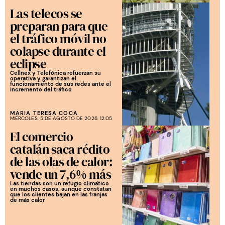
Las telecos se
preparan para que
el tráfico móvil no
colapse durante el
eclipse
Cellnex y Telefónica refuerzan su
operativa y garantizan el
funcionamiento de sus redes ante el
incremento del tráfico
MARIA TERESA COCA
MIÉRCOLES, 5 DE AGOSTO DE 2026. 12:05
El comercio
catalán saca rédito
de las olas de calor:
vende un 7,6% más
Las tiendas son un refugio climático
en muchos casos, aunque constatan
que los clientes bajan en las franjas
de más calor