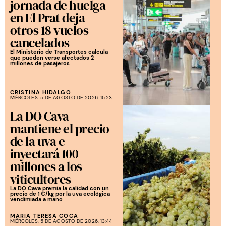
jornada de huelga
en El Prat deja
otros 18 vuelos
cancelados
El Ministerio de Transportes calcula
que pueden verse afectados 2
millones de pasajeros
CRISTINA HIDALGO
MIÉRCOLES, 5 DE AGOSTO DE 2026. 15:23
La DO Cava
mantiene el precio
de la uva e
inyectará 100
millones a los
viticultores
La DO Cava premia la calidad con un
precio de 1 €/kg por la uva ecológica
vendimiada a mano
MARIA TERESA COCA
MIÉRCOLES, 5 DE AGOSTO DE 2026. 13:44