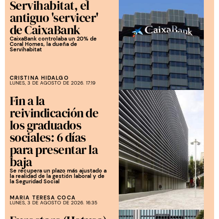
Servihabitat, el
antiguo 'servicer'
de CaixaBank
CaixaBank controlaba un 20% de
Coral Homes, la dueña de
Servihabitat
CRISTINA HIDALGO
LUNES, 3 DE AGOSTO DE 2026. 17:19
Fin a la
reivindicación de
los graduados
sociales: 6 días
para presentar la
baja
Se recupera un plazo más ajustado a
la realidad de la gestión laboral y de
la Seguridad Social
MARIA TERESA COCA
LUNES, 3 DE AGOSTO DE 2026. 16:35