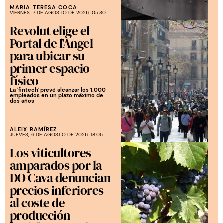
MARIA TERESA COCA
VIERNES, 7 DE AGOSTO DE 2026. 05:30
Revolut elige el
Portal de l’Àngel
para ubicar su
primer espacio
físico
La 'fintech' prevé alcanzar los 1.000
empleados en un plazo máximo de
dos años
ALEIX RAMÍREZ
JUEVES, 6 DE AGOSTO DE 2026. 18:05
Los viticultores
amparados por la
DO Cava denuncian
precios inferiores
al coste de
producción