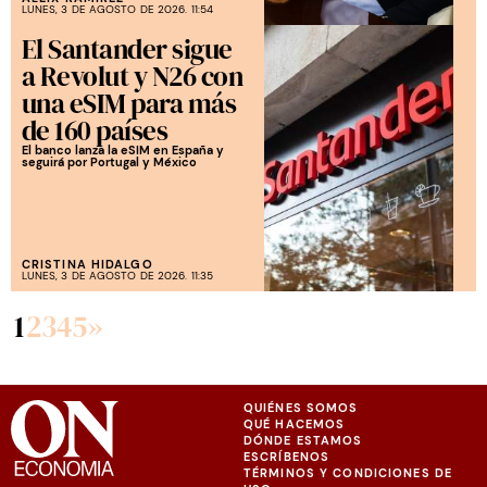
LUNES, 3 DE AGOSTO DE 2026. 11:54
El Santander sigue
a Revolut y N26 con
una eSIM para más
de 160 países
El banco lanza la eSIM en España y
seguirá por Portugal y México
CRISTINA HIDALGO
LUNES, 3 DE AGOSTO DE 2026. 11:35
1
2
3
4
5
»
QUIÉNES SOMOS
QUÉ HACEMOS
DÓNDE ESTAMOS
ESCRÍBENOS
TÉRMINOS Y CONDICIONES DE