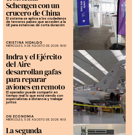
Schengen con un
crucero de China
El sistema se aplica a los ciudadanos
de terceros países que acceden a la
UE para estancias de corta duración
CRISTINA HIDALGO
MIÉRCOLES, 5 DE AGOSTO DE 2026. 18:10
Indra y el Ejército
del Aire
desarrollan gafas
para reparar
aviones en remoto
El operador puede compartir en
tiempo real lo que está viendo con
especialistas a distancia y trabajar
juntos
ON ECONOMIA
MIÉRCOLES, 5 DE AGOSTO DE 2026. 16:13
La segunda