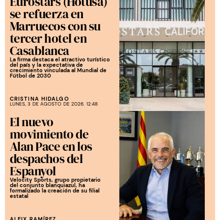
Eurostars (Hotusa)
se refuerza en
Marruecos con su
tercer hotel en
Casablanca
La firma destaca el atractivo turístico
del país y la expectativa de
crecimiento vinculada al Mundial de
Fútbol de 2030
CRISTINA HIDALGO
LUNES, 3 DE AGOSTO DE 2026. 12:48
El nuevo
movimiento de
Alan Pace en los
despachos del
Espanyol
Velocity Sports, grupo propietario
del conjunto blanquiazul, ha
formalizado la creación de su filial
estatal
ALEIX RAMÍREZ