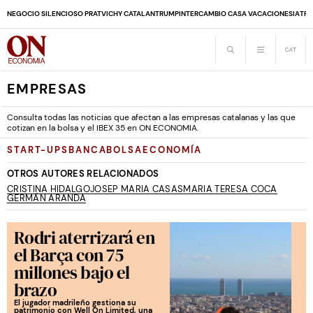
NEGOCIO SILENCIOSO PRAT
VICHY CATALAN
TRUMP
INTERCAMBIO CASA VACACIONES
IA
TRA
EMPRESAS
Consulta todas las noticias que afectan a las empresas catalanas y las que
cotizan en la bolsa y el IBEX 35 en ON ECONOMIA.
START-UPS
BANCA
BOLSA
ECONOMÍA
OTROS AUTORES RELACIONADOS
CRISTINA HIDALGO
JOSEP MARIA CASAS
MARIA TERESA COCA
GERMÁN ARANDA
Rodri aterrizará en
el Barça con 75
millones bajo el
brazo
El jugador madrileño gestiona su
patrimonio con Well On Limited, una