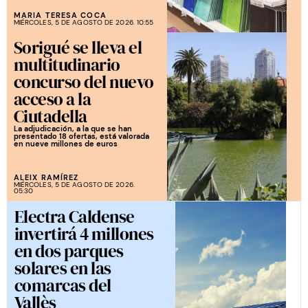
MARIA TERESA COCA
MIÉRCOLES, 5 DE AGOSTO DE 2026. 10:55
Sorigué se lleva el
multitudinario
concurso del nuevo
acceso a la
Ciutadella
La adjudicación, a la que se han
presentado 18 ofertas, está valorada
en nueve millones de euros
ALEIX RAMÍREZ
MIÉRCOLES, 5 DE AGOSTO DE 2026.
05:30
Electra Caldense
invertirá 4 millones
en dos parques
solares en las
comarcas del
Vallès