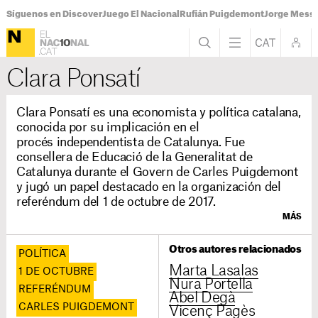
Síguenos en Discover
Juego El Nacional
Rufián Puigdemont
Jorge Messi
Clara Ponsatí
Clara Ponsatí es una economista y política catalana,
conocida por su implicación en el
procés independentista de Catalunya. Fue
consellera de Educació de la Generalitat de
Catalunya durante el Govern de Carles Puigdemont
y jugó un papel destacado en la organización del
referéndum del 1 de octubre de 2017.
MÁS
Otros autores relacionados
POLÍTICA
Marta Lasalas
1 DE OCTUBRE
Nura Portella
REFERÉNDUM
Abel Degà
CARLES PUIGDEMONT
Vicenç Pagès