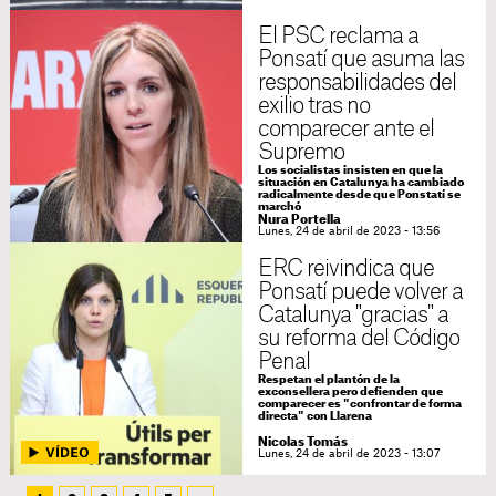
El PSC reclama a
Ponsatí que asuma las
responsabilidades del
exilio tras no
comparecer ante el
Supremo
Los socialistas insisten en que la
situación en Catalunya ha cambiado
radicalmente desde que Ponstatí se
marchó
Nura Portella
Lunes, 24 de abril de 2023 - 13:56
ERC reivindica que
Ponsatí puede volver a
Catalunya "gracias" a
su reforma del Código
Penal
Respetan el plantón de la
exconsellera pero defienden que
comparecer es "confrontar de forma
directa" con Llarena
Nicolas Tomás
Lunes, 24 de abril de 2023 - 13:07