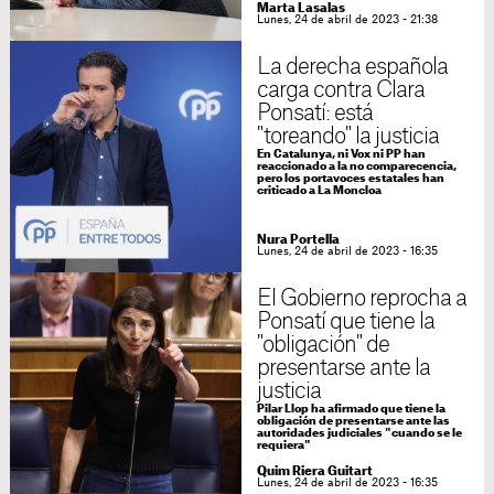
Marta Lasalas
Lunes, 24 de abril de 2023 - 21:38
La derecha española
carga contra Clara
Ponsatí: está
"toreando" la justicia
En Catalunya, ni Vox ni PP han
reaccionado a la no comparecencia,
pero los portavoces estatales han
criticado a La Moncloa
Nura Portella
Lunes, 24 de abril de 2023 - 16:35
El Gobierno reprocha a
Ponsatí que tiene la
"obligación" de
presentarse ante la
justicia
Pilar Llop ha afirmado que tiene la
obligación de presentarse ante las
autoridades judiciales "cuando se le
requiera"
Quim Riera Guitart
Lunes, 24 de abril de 2023 - 16:35