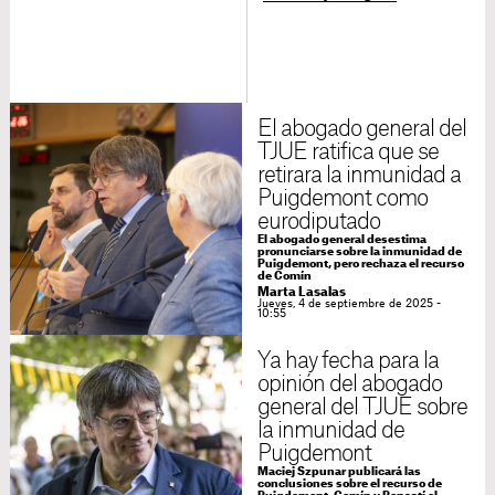
El abogado general del
TJUE ratifica que se
retirara la inmunidad a
Puigdemont como
eurodiputado
El abogado general desestima
pronunciarse sobre la inmunidad de
Puigdemont, pero rechaza el recurso
de Comín
Marta Lasalas
Jueves, 4 de septiembre de 2025 -
10:55
Ya hay fecha para la
opinión del abogado
general del TJUE sobre
la inmunidad de
Puigdemont
Maciej Szpunar publicará las
conclusiones sobre el recurso de