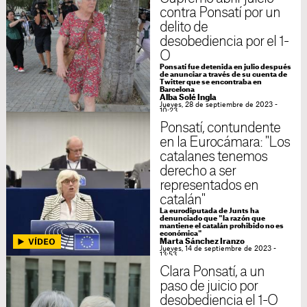
contra Ponsatí por un
delito de
desobediencia por el 1-
O
Ponsatí fue detenida en julio después
de anunciar a través de su cuenta de
Twitter que se encontraba en
Barcelona
Alba Solé Ingla
Jueves, 28 de septiembre de 2023 -
10:23
Ponsatí, contundente
en la Eurocámara: "Los
catalanes tenemos
derecho a ser
representados en
catalán"
La eurodiputada de Junts ha
denunciado que "la razón que
mantiene el catalán prohibido no es
económica"
Marta Sánchez Iranzo
Jueves, 14 de septiembre de 2023 -
13:53
Clara Ponsatí, a un
paso de juicio por
desobediencia el 1-O