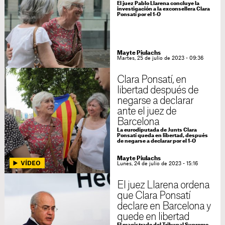
El juez Pablo Llarena concluye la
investigación a la exconsellera Clara
Ponsatí por el 1-O
Mayte Piulachs
Martes, 25 de julio de 2023 - 09:36
Clara Ponsatí, en
libertad después de
negarse a declarar
ante el juez de
Barcelona
La eurodiputada de Junts Clara
Ponsatí queda en libertad, después
de negarse a declarar por el 1-O
Mayte Piulachs
Lunes, 24 de julio de 2023 - 15:16
El juez Llarena ordena
que Clara Ponsatí
declare en Barcelona y
quede en libertad