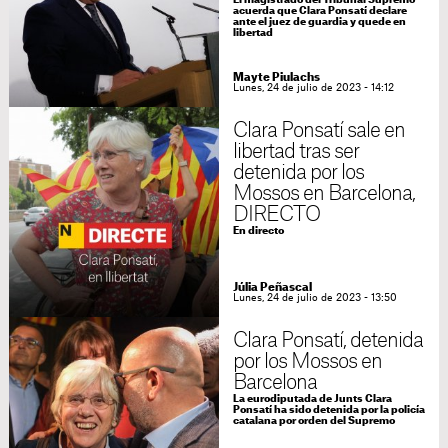
El magistrado del Tribunal Supremo
acuerda que Clara Ponsatí declare
ante el juez de guardia y quede en
libertad
Mayte Piulachs
Lunes, 24 de julio de 2023 - 14:12
Clara Ponsatí sale en
libertad tras ser
detenida por los
Mossos en Barcelona,
DIRECTO
En directo
Júlia Peñascal
Lunes, 24 de julio de 2023 - 13:50
Clara Ponsatí, detenida
por los Mossos en
Barcelona
La eurodiputada de Junts Clara
Ponsatí ha sido detenida por la policía
catalana por orden del Supremo