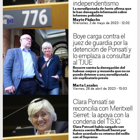
independentismo
La eurodiputada de Junts afirma que
le han denegado informació sobre
informes policiales
Mayte Piulachs
Miércoles, 3 de mayo de 2023 - 12:02
Boye carga contra el
juez de guardia por la
detención de Ponsatí y
lo emplaza a consultar
al TJUE
Recurre contra la denegación del
habeas corpus y recuerda que no se
puede detener a una eurodiputada
sin suplicatorio previo
Marta Lasalas
Viernes, 28 de abril de 2023 - 15:03
Clara Ponsatí se
reconcilia con Meritxell
Serret: la apoya con la
condena del TSJC
Clara Ponsatí había cargado con
dureza contra Meritxell Serret por
haber acordado su retorno del exilio
con el Supremo