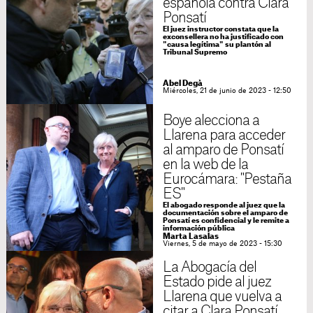
española contra Clara
Ponsatí
El juez instructor constata que la
exconsellera no ha justificado con
"causa legítima" su plantón al
Tribunal Supremo
Abel Degà
Miércoles, 21 de junio de 2023 - 12:50
Boye alecciona a
Llarena para acceder
al amparo de Ponsatí
en la web de la
Eurocámara: "Pestaña
ES"
El abogado responde al juez que la
documentación sobre el amparo de
Ponsatí es confidencial y le remite a
información pública
Marta Lasalas
Viernes, 5 de mayo de 2023 - 15:30
La Abogacía del
Estado pide al juez
Llarena que vuelva a
citar a Clara Ponsatí,