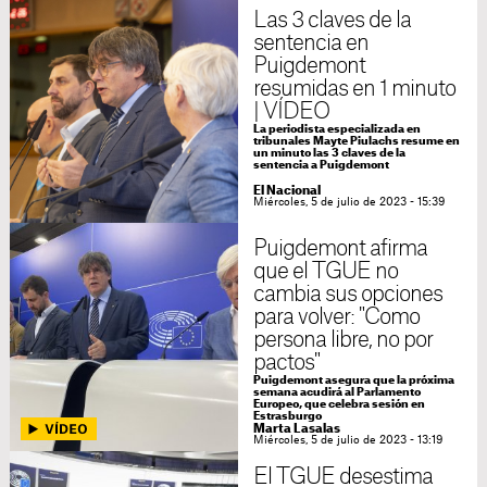
Las 3 claves de la
sentencia en
Puigdemont
resumidas en 1 minuto
| VÍDEO
La periodista especializada en
tribunales Mayte Piulachs resume en
un minuto las 3 claves de la
sentencia a Puigdemont
El Nacional
Miércoles, 5 de julio de 2023 - 15:39
Puigdemont afirma
que el TGUE no
cambia sus opciones
para volver: "Como
persona libre, no por
pactos"
Puigdemont asegura que la próxima
semana acudirá al Parlamento
Europeo, que celebra sesión en
Estrasburgo
Marta Lasalas
Miércoles, 5 de julio de 2023 - 13:19
El TGUE desestima