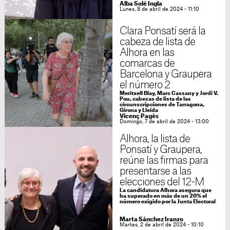
Alba Solé Ingla
Lunes, 8 de abril de 2024 - 11:10
Clara Ponsatí será la
cabeza de lista de
Alhora en las
comarcas de
Barcelona y Graupera
el número 2
Meritxell Blay, Marc Cassany y Jordi V.
Pou, cabezas de lista de las
circunscripciones de Tarragona,
Girona y Lleida
Vicenç Pagès
Domingo, 7 de abril de 2024 - 13:00
Alhora, la lista de
Ponsatí y Graupera,
reúne las firmas para
presentarse a las
elecciones del 12-M
La candidatura Alhora asegura que
ha superado en más de un 20% el
número exigido por la Junta Electoral
Marta Sánchez Iranzo
Martes, 2 de abril de 2024 - 10:10