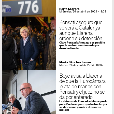
Berto Sagrera
Miércoles, 26 de abril de 2023 - 19:09
Ponsatí asegura que
volverá a Catalunya
aunque Llarena
ordene su detención
Clara Ponsatí afirma que es posible
que la acaben condenando por
desobediencia
Marta Sánchez Iranzo
Martes, 25 de abril de 2023 - 09:07
Boye avisa a Llarena
de que la Eurocámara
le ata de manos con
Ponsatí y el juez no se
da por enterado
La defensa de Ponsatí advierte que la
petición de amparo que ha hecho por
su detención paraliza el proceso
judicial