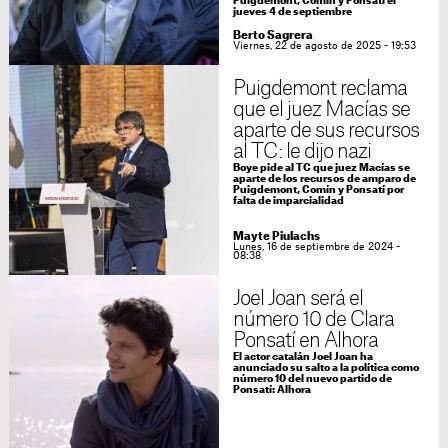
Puigdemont, Comín y Ponsatí el
jueves 4 de septiembre
Berto Sagrera
Viernes, 22 de agosto de 2025 - 19:53
Puigdemont reclama
que el juez Macías se
aparte de sus recursos
al TC: le dijo nazi
Boye pide al TC que juez Macías se
aparte de los recursos de amparo de
Puigdemont, Comín y Ponsatí por
falta de imparcialidad
Mayte Piulachs
Lunes, 16 de septiembre de 2024 -
08:38
Joel Joan será el
número 10 de Clara
Ponsatí en Alhora
El actor catalán Joel Joan ha
anunciado su salto a la política como
número 10 del nuevo partido de
Ponsatí: Alhora