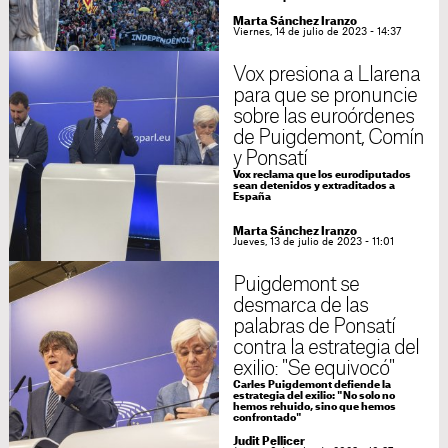
Marta Sánchez Iranzo
Viernes, 14 de julio de 2023 - 14:37
Vox presiona a Llarena
para que se pronuncie
sobre las euroórdenes
de Puigdemont, Comín
y Ponsatí
Vox reclama que los eurodiputados
sean detenidos y extraditados a
España
Marta Sánchez Iranzo
Jueves, 13 de julio de 2023 - 11:01
Puigdemont se
desmarca de las
palabras de Ponsatí
contra la estrategia del
exilio: "Se equivocó"
Carles Puigdemont defiende la
estrategia del exilio: "No solo no
hemos rehuido, sino que hemos
confrontado"
Judit Pellicer