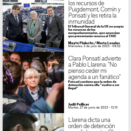
los recursos de
Puigdemont, Comín y
Ponsatí y les retira la
inmunidad
El Tribunal General de la UE no acepta
los recursos de los
europarlamentarios, que anuncian
que presentarán recurso al TJUE
Mayte Piulachs
/
Marta Lasalas
Miércoles, 5 de julio de 2023 - 09:52
Clara Ponsatí advierte
a Pablo Llarena: "No
pienso ceder mi
agenda a un fanático"
Ponsatí sostiene que la orden de
detención contra ella "vuelve a ser
ilegal"
Judit Pellicer
Martes, 27 de junio de 2023 - 13:15
Llarena dicta una
orden de detención