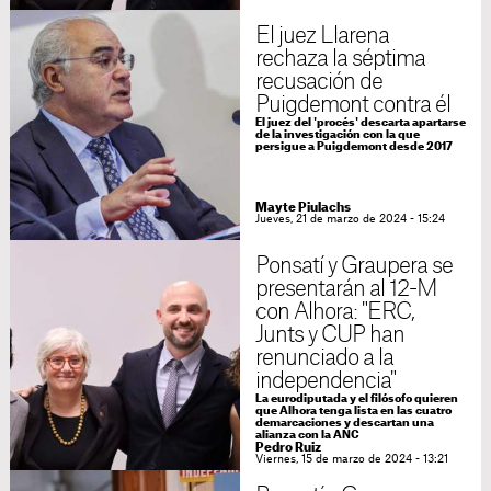
El juez Llarena
rechaza la séptima
recusación de
Puigdemont contra él
El juez del 'procés' descarta apartarse
de la investigación con la que
persigue a Puigdemont desde 2017
Mayte Piulachs
Jueves, 21 de marzo de 2024 - 15:24
Ponsatí y Graupera se
presentarán al 12-M
con Alhora: "ERC,
Junts y CUP han
renunciado a la
independencia"
La eurodiputada y el filósofo quieren
que Alhora tenga lista en las cuatro
demarcaciones y descartan una
alianza con la ANC
Pedro Ruiz
Viernes, 15 de marzo de 2024 - 13:21