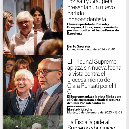
Ponsatí y Graupera
presentan un nuevo
partido
independentista
El nuevo partido de Ponsatí y
Graupera, Alhora, será presentado
por Sant Jordi en el Teatre Borràs de
Barcelona
Berto Sagrera
Lunes, 4 de marzo de 2024 - 21:40
El Tribunal Supremo
aplaza sin nueva fecha
la vista contra el
procesamiento de
Clara Ponsatí por el 1-
O
El Supremo aplaza la vista fijada para
el 10 de enero para debatir el recurso
de Clara Ponsatí contra su
procesamiento
Mayte Piulachs
Martes, 5 de diciembre de 2023 - 12:09
La Fiscalía pide al
Supremo abrir juicio