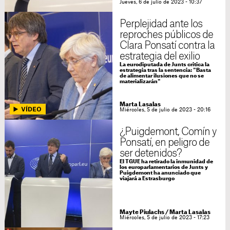
Jueves, 6 de julio de 2023 - 10:37
Perplejidad ante los
reproches públicos de
Clara Ponsatí contra la
estrategia del exilio
La eurodiputada de Junts critica la
estrategia tras la sentencia: "Basta
de alimentar ilusiones que no se
materializarán"
Marta Lasalas
Miércoles, 5 de julio de 2023 - 20:16
¿Puigdemont, Comín y
Ponsatí, en peligro de
ser detenidos?
El TGUE ha retirado la inmunidad de
los europarlamentarios de Junts y
Puigdemont ha anunciado que
viajará a Estrasburgo
Mayte Piulachs
/
Marta Lasalas
Miércoles, 5 de julio de 2023 - 17:23