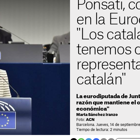
Ponsatí, 
en la Eur
"Los cata
tenemos d
represent
catalán"
La eurodiputada de Junt
razón que mantiene el c
económica"
Marta Sánchez Iranzo
Foto:
ACN
Barcelona. Jueves, 14 de septiembr
Tiempo de lectura: 2 minutos