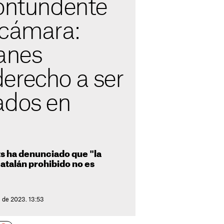
contundente
ocámara:
lanes
erecho a ser
ados en
s ha denunciado que "la
atalán prohibido no es
e de 2023. 13:53