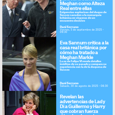
Meghan como Alteza
Real entre ellas
Exigencias explosivas del duque de
Sussex sacuden a la monarquía
británica en vísperas de un
encuentro decisivo
Dani Serrano
Viernes, 5 de septiembre de 2025 -
09:30
Eva Sannum critica a la
casa real británica por
cómo ha tratado a
Meghan Markle
La ex de Felipe VI revela detalles
inéditos de su pasado y compara su
experiencia con la de la duquesa de
Sussex
Dani Serrano
Sábado, 30 de agosto de 2025 - 08:30
Revelan las
advertencias de Lady
Di a Guillermo y Harry
que cobran fuerza