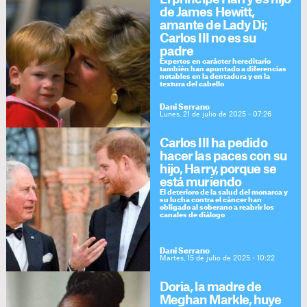
de James Hewitt,
amante de Lady Di;
Carlos III no es su
padre
Expertos en carácter hereditario
también han apuntado a diferencias
notables en la dentadura y en la
textura del cabello
Dani Serrano
Lunes, 21 de julio de 2025 - 07:26
Carlos III ha pedido
hacer las paces con su
hijo, Harry, porque se
está muriendo
El deterioro de la salud del monarca y
su lucha contra el cáncer han
obligado al soberano a reabrir los
canales de diálogo
Dani Serrano
Martes, 15 de julio de 2025 - 10:22
Doria, la madre de
Meghan Markle, huye