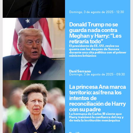
Domingo, 3 de agosto de 2025 - 12:30
Donald Trump no se
guarda nada contra
Meghan y Harry: “Les
retiraría todo”
El presidente de EE. UU. revive su
guerra con los duques de Sussex
durante una cita política con el primer
ministro británico
Dani Serrano
Domingo, 3 de agosto de 2025 - 09:30
La princesa Ana marca
territorio: así frena los
intentos de
reconciliación de Harry
con su padre
La hermana de Carlos III siente que
Harry traicionó la confianza del rey y
de toda la institución monárquica