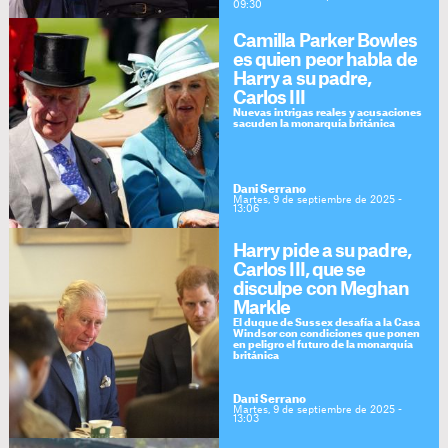
09:30
Camilla Parker Bowles
es quien peor habla de
Harry a su padre,
Carlos III
Nuevas intrigas reales y acusaciones
sacuden la monarquía británica
Dani Serrano
Martes, 9 de septiembre de 2025 -
13:06
Harry pide a su padre,
Carlos III, que se
disculpe con Meghan
Markle
El duque de Sussex desafía a la Casa
Windsor con condiciones que ponen
en peligro el futuro de la monarquía
británica
Dani Serrano
Martes, 9 de septiembre de 2025 -
13:03