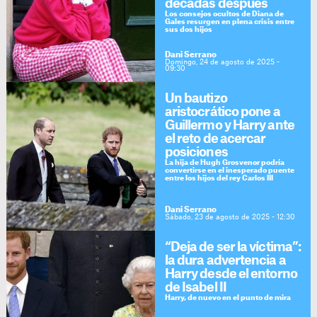
décadas después
Los consejos ocultos de Diana de
Gales resurgen en plena crisis entre
sus dos hijos
Dani Serrano
Domingo, 24 de agosto de 2025 -
09:30
Un bautizo
aristocrático pone a
Guillermo y Harry ante
el reto de acercar
posiciones
La hija de Hugh Grosvenor podría
convertirse en el inesperado puente
entre los hijos del rey Carlos III
Dani Serrano
Sábado, 23 de agosto de 2025 - 12:30
“Deja de ser la víctima”:
la dura advertencia a
Harry desde el entorno
de Isabel II
Harry, de nuevo en el punto de mira