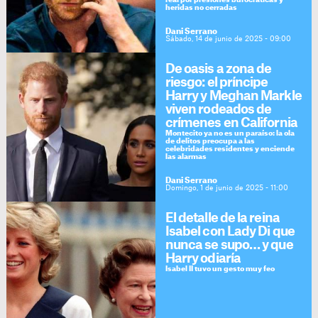
real por presiones burocráticas y
heridas no cerradas
Dani Serrano
Sábado, 14 de junio de 2025 - 09:00
De oasis a zona de
riesgo: el príncipe
Harry y Meghan Markle
viven rodeados de
crímenes en California
Montecito ya no es un paraíso: la ola
de delitos preocupa a las
celebridades residentes y enciende
las alarmas
Dani Serrano
Domingo, 1 de junio de 2025 - 11:00
El detalle de la reina
Isabel con Lady Di que
nunca se supo… y que
Harry odiaría
Isabel II tuvo un gesto muy feo