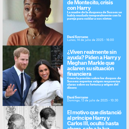
de Montecito, crisis
con Harry
La madre de la duquesa de Sussex se
había mudado temporalmente con la
pareja para cuidar a sus nietos
Dani Serrano
Lunes, 14 de julio de 2025 - 16:00
¿Viven realmente sin
ayuda? Piden a Harry y
Meghan Markle que
aclaren su situación
financiera
Crece la presión sobre los duques de
Sussex: expertos exigen respuestas
claras sobre su fortuna y origen del
dinero
Dani Serrano
Domingo, 13 de julio de 2025 - 10:30
El motivo que distanció
al príncipe Harry y
Carlos III, oculto hasta