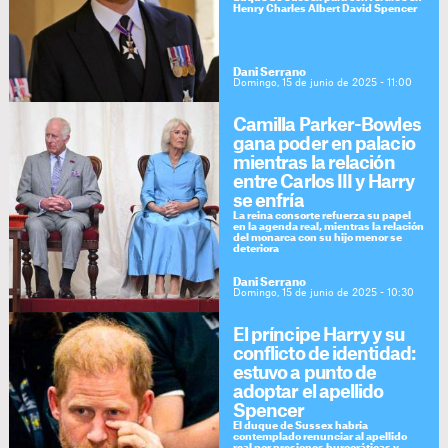
Henry Charles Albert David Spencer
Dani Serrano
Domingo, 15 de junio de 2025 - 11:00
Camilla Parker-Bowles
gana poder en palacio
mientras la relación
entre Carlos III y Harry
se enfría
La reina consorte refuerza su papel
en la agenda real, mientras la relación
del monarca con su hijo menor se
deteriora
Dani Serrano
Domingo, 15 de junio de 2025 - 10:30
El príncipe Harry y su
conflicto de identidad:
estuvo a punto de
adoptar el apellido
Spencer
El duque de Sussex habría
contemplado renunciar al apellido