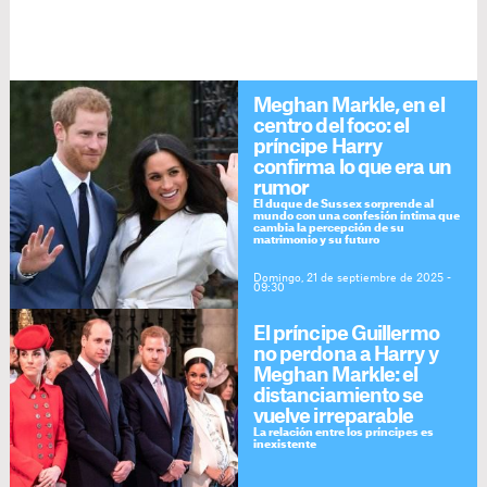
Meghan Markle, en el
centro del foco: el
príncipe Harry
confirma lo que era un
rumor
El duque de Sussex sorprende al
mundo con una confesión íntima que
cambia la percepción de su
matrimonio y su futuro
Domingo, 21 de septiembre de 2025 -
09:30
El príncipe Guillermo
no perdona a Harry y
Meghan Markle: el
distanciamiento se
vuelve irreparable
La relación entre los príncipes es
inexistente