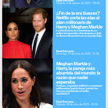
Dani Serrano
Sábado, 2 de agosto de 2025 - 09:30
¿Fin de la era Sussex?
Netflix corta las alas al
plan millonario de
Harry y Meghan Markle
La plataforma de streaming da un
golpe inesperado a los duques y deja
su futuro financiero en la cuerda floja
Dani Serrano
Domingo, 27 de julio de 2025 - 12:30
Meghan Markle y
Harry, la pareja más
aburrida del mundo: la
razón que nadie
esperaba
Críticas, negocios fallidos y contratos
millonarios bajo la lupa: ¿están los
Sussex perdiendo su brillo
mediático?
Dani Serrano
Sábado, 26 de julio de 2025 - 10:30