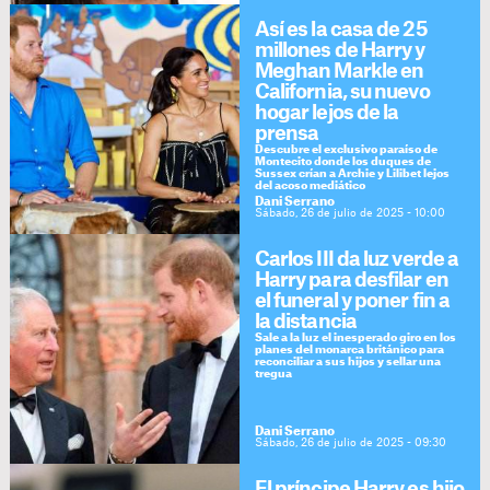
Así es la casa de 25
millones de Harry y
Meghan Markle en
California, su nuevo
hogar lejos de la
prensa
Descubre el exclusivo paraíso de
Montecito donde los duques de
Sussex crían a Archie y Lilibet lejos
del acoso mediático
Dani Serrano
Sábado, 26 de julio de 2025 - 10:00
Carlos III da luz verde a
Harry para desfilar en
el funeral y poner fin a
la distancia
Sale a la luz el inesperado giro en los
planes del monarca británico para
reconciliar a sus hijos y sellar una
tregua
Dani Serrano
Sábado, 26 de julio de 2025 - 09:30
El príncipe Harry es hijo