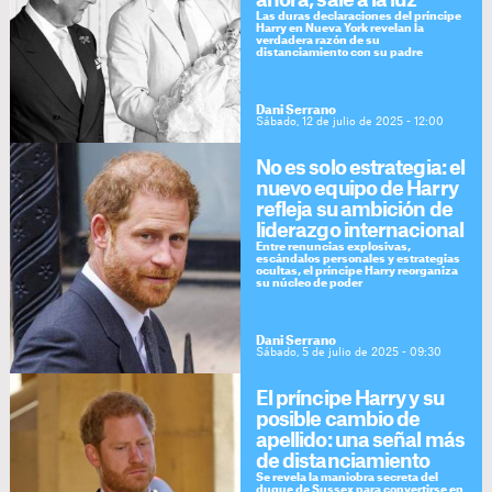
ahora, sale a la luz
Las duras declaraciones del príncipe
Harry en Nueva York revelan la
verdadera razón de su
distanciamiento con su padre
Dani Serrano
Sábado, 12 de julio de 2025 - 12:00
No es solo estrategia: el
nuevo equipo de Harry
refleja su ambición de
liderazgo internacional
Entre renuncias explosivas,
escándalos personales y estrategias
ocultas, el príncipe Harry reorganiza
su núcleo de poder
Dani Serrano
Sábado, 5 de julio de 2025 - 09:30
El príncipe Harry y su
posible cambio de
apellido: una señal más
de distanciamiento
Se revela la maniobra secreta del
duque de Sussex para convertirse en