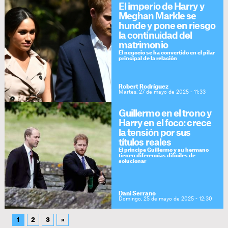
El imperio de Harry y
Meghan Markle se
hunde y pone en riesgo
la continuidad del
matrimonio
El negocio se ha convertido en el pilar
principal de la relación
Robert Rodríguez
Martes, 27 de mayo de 2025 - 11:33
Guillermo en el trono y
Harry en el foco: crece
la tensión por sus
títulos reales
El príncipe Guillermo y su hermano
tienen diferencias difíciles de
solucionar
Dani Serrano
Domingo, 25 de mayo de 2025 - 12:30
1
2
3
»