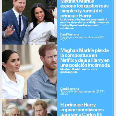
Meghan Markle
expone los gustos más
simples (y raros) del
príncipe Harry
La duquesa de Sussex sorprende al
mundo al revelar que el hijo menor de
Carlos III prefiere los sabores
cotidianos
Dani Serrano
Domingo, 7 de septiembre de 2025 -
10:30
Meghan Markle pierde
la compostura en
Netflix y deja a Harry en
una posición incómoda
Meghan Markle vuelve a ser
protagonista
Dani Serrano
Sábado, 6 de septiembre de 2025 -
08:00
El príncipe Harry
impone condiciones
para ver a Carlos III: