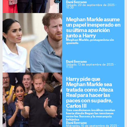
Dani Serrano
Sábado, 20 de septiembre de 2025 -
10:30
Meghan Markle asume
un papel inesperado en
su última aparición
junto a Harry
Meghan Markle, protagonista sin
quererlo
Dani Serrano
Sábado, 13 de septiembre de 2025 -
11:00
Harry pide que
Meghan Markle sea
tratada como Alteza
Real para hacer las
paces con su padre,
Carlos III
Tres condiciones insólitas revelan
hasta dónde llegan las tensiones
entre los Sussex y la monarquía
británica
Dani Serrano
Miércoles, 10 de septiembre de 2025 -