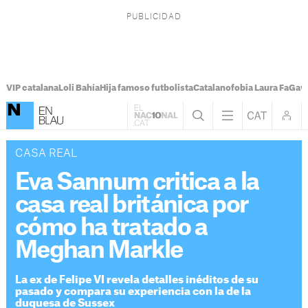
VIP catalana
Loli Bahía
Hija famoso futbolista
Catalanofobia Laura Fa
Gavi
CASA REAL
Eva Sannum critica a la
casa real británica por
cómo ha tratado a
Meghan Markle
La ex de Felipe VI revela detalles inéditos de su
pasado y compara su experiencia con la de la
duquesa de Sussex