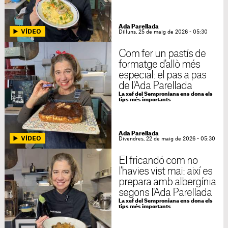
Ada Parellada
Dilluns, 25 de maig de 2026 - 05:30
Com fer un pastís de
formatge d'allò més
especial: el pas a pas
de l'Ada Parellada
La xef del Semproniana ens dona els
tips més importants
Ada Parellada
Divendres, 22 de maig de 2026 - 05:30
El fricandó com no
l'havies vist mai: així es
prepara amb albergínia
segons l'Ada Parellada
La xef del Semproniana ens dona els
tips més importants