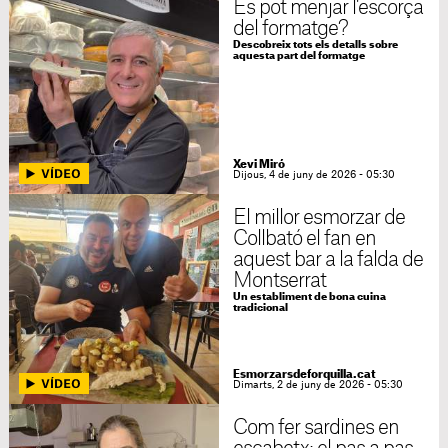
Es pot menjar l'escorça
del formatge?
Descobreix tots els detalls sobre
aquesta part del formatge
Xevi Miró
Dijous, 4 de juny de 2026 - 05:30
El millor esmorzar de
Collbató el fan en
aquest bar a la falda de
Montserrat
Un establiment de bona cuina
tradicional
Esmorzarsdeforquilla.cat
Dimarts, 2 de juny de 2026 - 05:30
Com fer sardines en