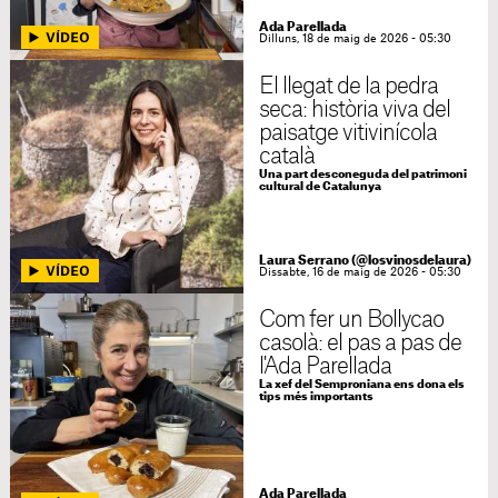
Ada Parellada
Dilluns, 18 de maig de 2026 - 05:30
El llegat de la pedra
seca: història viva del
paisatge vitivinícola
català
Una part desconeguda del patrimoni
cultural de Catalunya
Laura Serrano (@losvinosdelaura)
Dissabte, 16 de maig de 2026 - 05:30
Com fer un Bollycao
casolà: el pas a pas de
l'Ada Parellada
La xef del Semproniana ens dona els
tips més importants
Ada Parellada