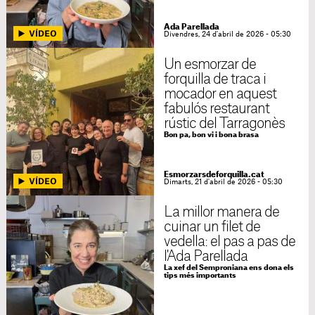
Ada Parellada
Divendres, 24 d'abril de 2026 - 05:30
Un esmorzar de
forquilla de traca i
mocador en aquest
fabulós restaurant
rústic del Tarragonès
Bon pa, bon vi i bona brasa
Esmorzarsdeforquilla.cat
Dimarts, 21 d'abril de 2026 - 05:30
La millor manera de
cuinar un filet de
vedella: el pas a pas de
l'Ada Parellada
La xef del Semproniana ens dona els
tips més importants