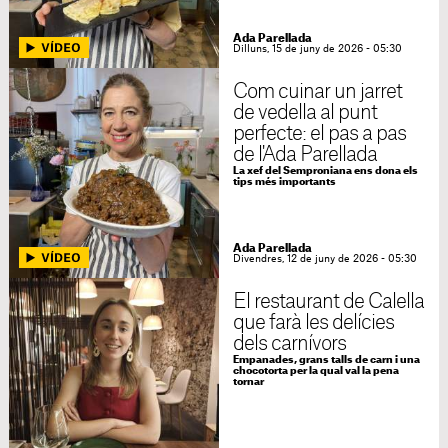
Ada Parellada
Dilluns, 15 de juny de 2026 - 05:30
Com cuinar un jarret
de vedella al punt
perfecte: el pas a pas
de l'Ada Parellada
La xef del Semproniana ens dona els
tips més importants
Ada Parellada
Divendres, 12 de juny de 2026 - 05:30
El restaurant de Calella
que farà les delícies
dels carnívors
Empanades, grans talls de carn i una
chocotorta per la qual val la pena
tornar