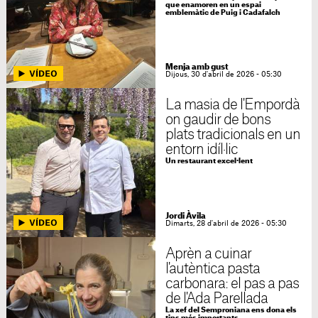
que enamoren en un espai
emblemàtic de Puig i Cadafalch
Menja amb gust
Dijous, 30 d'abril de 2026 - 05:30
La masia de l'Empordà
on gaudir de bons
plats tradicionals en un
entorn idíl·lic
Un restaurant excel·lent
Jordi Àvila
Dimarts, 28 d'abril de 2026 - 05:30
Aprèn a cuinar
l'autèntica pasta
carbonara: el pas a pas
de l'Ada Parellada
La xef del Semproniana ens dona els