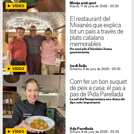
Menja amb gust
Dijous, 11 de juny de 2026 - 05:30
El restaurant del
Moianès que explica
tot un país a través de
plats catalans
memorables
Un racó ple d'història i bona
gastronomia
Jordi Àvila
Dimarts, 9 de juny de 2026 - 05:30
Com fer un bon suquet
de peix a casa: el pas a
pas de l'Ada Parellada
La xef del Semproniana ens dona els
tips més importants
Ada Parellada
Dilluns, 8 de juny de 2026 - 05:30