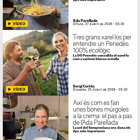
tips més importants
Ada Parellada
Dilluns, 27 d'abril de 2026 - 05:30
Tres grans xarel·los per
entendre un Penedès
100% ecològic
La DO Penedès consolida el xarel·lo
com a varietat blanca estrella
Sergi Cortés
Dissabte, 25 d'abril de 2026 - 05:30
Així és com es fan
unes bones múrgoles
a la crema: el pas a pas
de l'Ada Parellada
La xef del Semproniana ens dona els
tips més importants