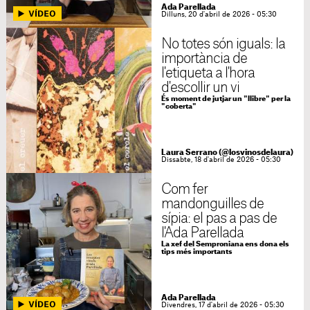
Ada Parellada
Dilluns, 20 d'abril de 2026 - 05:30
No totes són iguals: la
importància de
l'etiqueta a l'hora
d'escollir un vi
És moment de jutjar un "llibre" per la
"coberta"
Laura Serrano (@losvinosdelaura)
Dissabte, 18 d'abril de 2026 - 05:30
Com fer
mandonguilles de
sípia: el pas a pas de
l'Ada Parellada
La xef del Semproniana ens dona els
tips més importants
Ada Parellada
Divendres, 17 d'abril de 2026 - 05:30