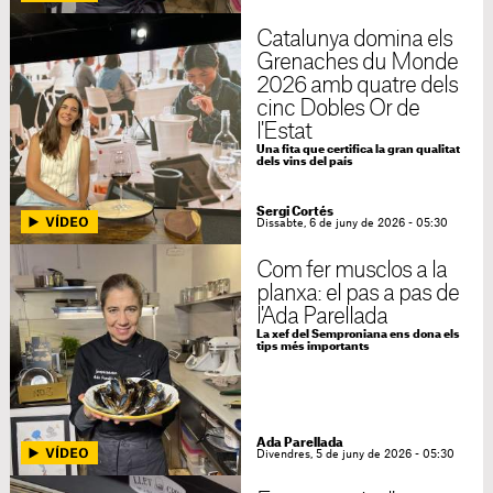
Catalunya domina els
Grenaches du Monde
2026 amb quatre dels
cinc Dobles Or de
l'Estat
Una fita que certifica la gran qualitat
dels vins del país
Sergi Cortés
Dissabte, 6 de juny de 2026 - 05:30
Com fer musclos a la
planxa: el pas a pas de
l'Ada Parellada
La xef del Semproniana ens dona els
tips més importants
Ada Parellada
Divendres, 5 de juny de 2026 - 05:30