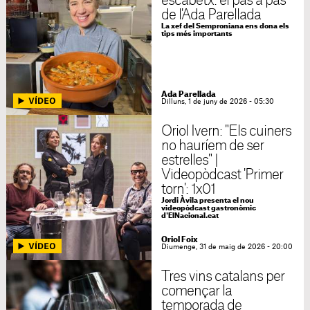
escabetx: el pas a pas
de l'Ada Parellada
La xef del Semproniana ens dona els
tips més importants
Ada Parellada
Dilluns, 1 de juny de 2026 - 05:30
Oriol Ivern: "Els cuiners
no hauríem de ser
estrelles" |
Videopòdcast 'Primer
torn': 1x01
Jordi Àvila presenta el nou
videopòdcast gastronòmic
d'ElNacional.cat
Oriol Foix
Diumenge, 31 de maig de 2026 - 20:00
Tres vins catalans per
començar la
temporada de