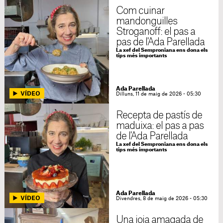
Com cuinar
mandonguilles
Stroganoff: el pas a
pas de l'Ada Parellada
La xef del Semproniana ens dona els
tips més importants
Ada Parellada
Dilluns, 11 de maig de 2026 - 05:30
Recepta de pastís de
maduixa: el pas a pas
de l'Ada Parellada
La xef del Semproniana ens dona els
tips més importants
Ada Parellada
Divendres, 8 de maig de 2026 - 05:30
Una joia amagada de