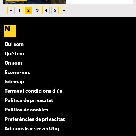
«
1
2
3
4
5
»
Qui som
Què fem
On som
Escriu-nos
Sitemap
Termes i condicions d'ús
Política de privacitat
Política de cookies
Preferències de privacitat
Administrar servei Utiq