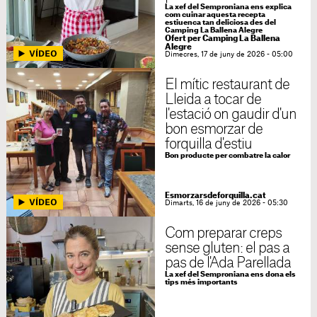
La xef del Semproniana ens explica
com cuinar aquesta recepta
estiuenca tan deliciosa des del
Camping La Ballena Alegre
Ofert per Camping La Ballena
Alegre
Dimecres, 17 de juny de 2026 - 05:00
El mític restaurant de
Lleida a tocar de
l'estació on gaudir d'un
bon esmorzar de
forquilla d'estiu
Bon producte per combatre la calor
Esmorzarsdeforquilla.cat
Dimarts, 16 de juny de 2026 - 05:30
Com preparar creps
sense gluten: el pas a
pas de l'Ada Parellada
La xef del Semproniana ens dona els
tips més importants