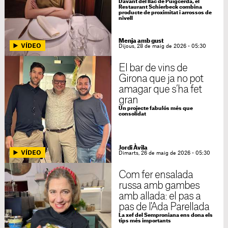
Davant del llac de Puigcerdà, el
Restaurant Schierbeck combina
producte de proximitat i arrossos de
nivell
Menja amb gust
Dijous, 28 de maig de 2026 - 05:30
El bar de vins de
Girona que ja no pot
amagar que s’ha fet
gran
Un projecte fabulós més que
consolidat
Jordi Àvila
Dimarts, 26 de maig de 2026 - 05:30
Com fer ensalada
russa amb gambes
amb allada: el pas a
pas de l'Ada Parellada
La xef del Semproniana ens dona els
tips més importants