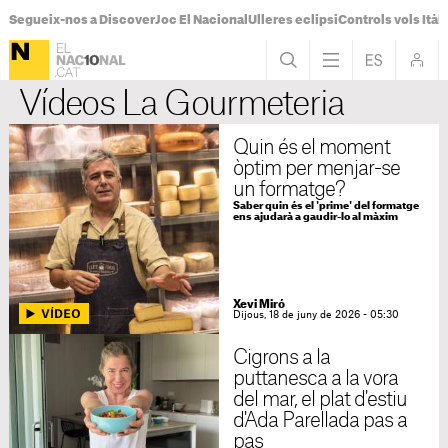
Segueix-nos a Discover
Joc El Nacional
Ulleres eclipsi
Controls vols Itàli
Vídeos La Gourmeteria
Quin és el moment
òptim per menjar-se
un formatge?
Saber quin és el 'prime' del formatge
ens ajudarà a gaudir-lo al màxim
Xevi Miró
Dijous, 18 de juny de 2026 - 05:30
Cigrons a la
puttanesca a la vora
del mar, el plat d'estiu
d'Ada Parellada pas a
pas