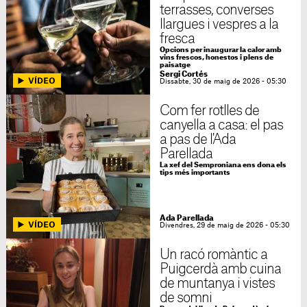
terrasses, converses
llargues i vespres a la
fresca
Opcions per inaugurar la calor amb
vins frescos, honestos i plens de
paisatge
Sergi Cortés
Dissabte, 30 de maig de 2026 - 05:30
Com fer rotlles de
canyella a casa: el pas
a pas de l'Ada
Parellada
La xef del Semproniana ens dona els
tips més importants
Ada Parellada
Divendres, 29 de maig de 2026 - 05:30
Un racó romàntic a
Puigcerdà amb cuina
de muntanya i vistes
de somni