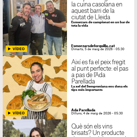
la cuina casolana en
aquest barri de la
ciutat de Lleida
Esmorzars de campionat en un bar de
tota la vida
Esmorzarsdeforquilla.cat
Dimarts, 5 de maig de 2026 - 05:30
Així es fa el peix fregit
al punt perfecte: el pas
a pas de l'Ada
Parellada
La xef del Semproniana ens dona els
tips més importants
Ada Parellada
Dilluns, 4 de maig de 2026 - 05:30
Què són els vins
brisats? Un producte