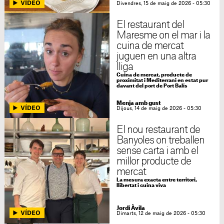
Divendres, 15 de maig de 2026 - 05:30
El restaurant del
Maresme on el mar i la
cuina de mercat
juguen en una altra
lliga
Cuina de mercat, producte de
proximitat i Mediterrani en estat pur
davant del port de Port Balís
Menja amb gust
Dijous, 14 de maig de 2026 - 05:30
El nou restaurant de
Banyoles on treballen
sense carta i amb el
millor producte de
mercat
La mesura exacta entre territori,
llibertat i cuina viva
Jordi Àvila
Dimarts, 12 de maig de 2026 - 05:30