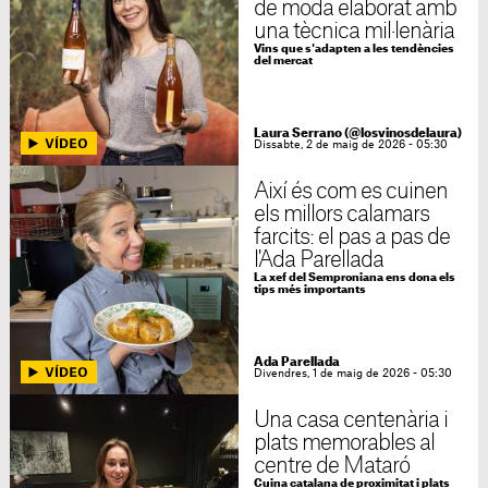
de moda elaborat amb
una tècnica mil·lenària
Vins que s'adapten a les tendències
del mercat
Laura Serrano (@losvinosdelaura)
Dissabte, 2 de maig de 2026 - 05:30
Així és com es cuinen
els millors calamars
farcits: el pas a pas de
l'Ada Parellada
La xef del Semproniana ens dona els
tips més importants
Ada Parellada
Divendres, 1 de maig de 2026 - 05:30
Una casa centenària i
plats memorables al
centre de Mataró
Cuina catalana de proximitat i plats