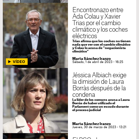
Encontronazo entre
Ada Colau y Xavier
Trias por el cambio
climático y los coches
eléctricos
Trias afirma que los coches no tienen
nada que ver con el cambio climático
y Colau lo acusa de "negacionista
climático"
Marta Sánchez Iranzo
Sábado, 1 de abril de 2023 - 16:25
Jéssica Albiach exige
la dimisión de Laura
Borràs después de la
condena
La líder de los comuns acusa a Laura
Borràs de haber utilizado el
Parlament como un escudo durante
el proceso judicial
Marta Sánchez Iranzo
Jueves, 30 de marzo de 2023 - 13:21