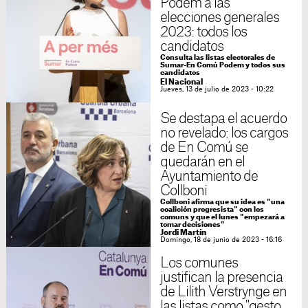
Podem a las
elecciones generales
2023: todos los
candidatos
Consulta las listas electorales de
Sumar-En Comú Podem y todos sus
candidatos
El Nacional
Jueves, 13 de julio de 2023 - 10:22
Se destapa el acuerdo
no revelado: los cargos
de En Comú se
quedarán en el
Ayuntamiento de
Collboni
Collboni afirma que su idea es "una
coalición progresista" con los
comuns y que el lunes "empezará a
tomar decisiones"
Jordi Martín
Domingo, 18 de junio de 2023 - 16:16
Los comunes
justifican la presencia
de Lilith Verstrynge en
las listas como "gesto