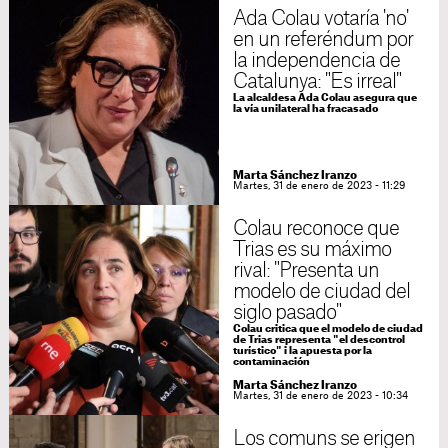
Ada Colau votaría 'no'
en un referéndum por
la independencia de
Catalunya: "Es irreal"
La alcaldesa Ada Colau asegura que
la vía unilateral ha fracasado
Marta Sánchez Iranzo
Martes, 31 de enero de 2023 - 11:29
Colau reconoce que
Trias es su máximo
rival: "Presenta un
modelo de ciudad del
siglo pasado"
Colau critica que el modelo de ciudad
de Trias representa "el descontrol
turístico" i la apuesta por la
contaminación
Marta Sánchez Iranzo
Martes, 31 de enero de 2023 - 10:34
Los comuns se erigen