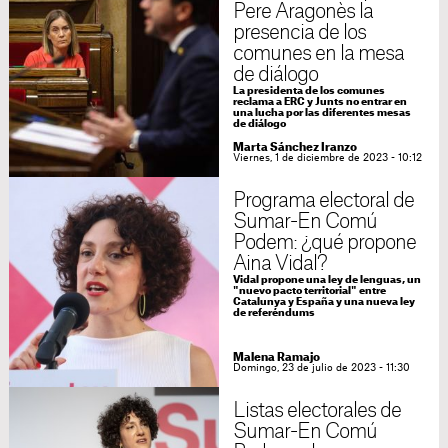
Pere Aragonès la
presencia de los
comunes en la mesa
de diálogo
La presidenta de los comunes
reclama a ERC y Junts no entrar en
una lucha por las diferentes mesas
de diálogo
Marta Sánchez Iranzo
Viernes, 1 de diciembre de 2023 - 10:12
Programa electoral de
Sumar-En Comú
Podem: ¿qué propone
Aina Vidal?
Vidal propone una ley de lenguas, un
"nuevo pacto territorial" entre
Catalunya y España y una nueva ley
de referéndums
Malena Ramajo
Domingo, 23 de julio de 2023 - 11:30
Listas electorales de
Sumar-En Comú