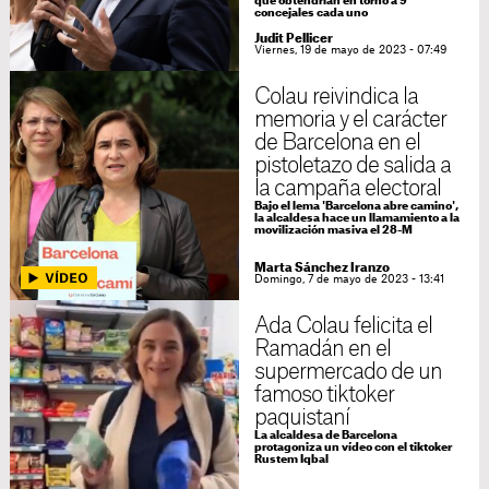
que obtendrían en torno a 9
concejales cada uno
Judit Pellicer
Viernes, 19 de mayo de 2023 - 07:49
Colau reivindica la
memoria y el carácter
de Barcelona en el
pistoletazo de salida a
la campaña electoral
Bajo el lema 'Barcelona abre camino',
la alcaldesa hace un llamamiento a la
movilización masiva el 28-M
Marta Sánchez Iranzo
Domingo, 7 de mayo de 2023 - 13:41
Ada Colau felicita el
Ramadán en el
supermercado de un
famoso tiktoker
paquistaní
La alcaldesa de Barcelona
protagoniza un vídeo con el tiktoker
Rustem Iqbal