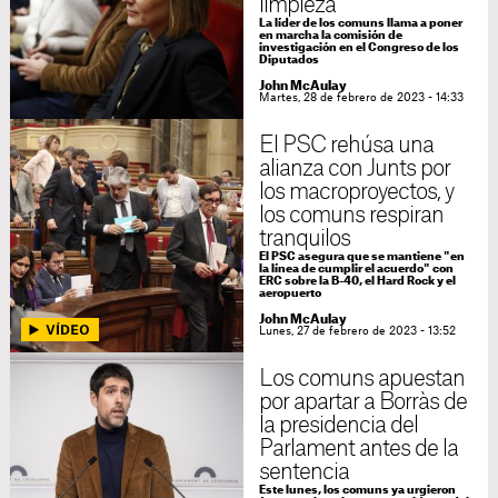
limpieza"
La líder de los comuns llama a poner
en marcha la comisión de
investigación en el Congreso de los
Diputados
John McAulay
Martes, 28 de febrero de 2023 - 14:33
El PSC rehúsa una
alianza con Junts por
los macroproyectos, y
los comuns respiran
tranquilos
El PSC asegura que se mantiene "en
la línea de cumplir el acuerdo" con
ERC sobre la B-40, el Hard Rock y el
aeropuerto
John McAulay
Lunes, 27 de febrero de 2023 - 13:52
Los comuns apuestan
por apartar a Borràs de
la presidencia del
Parlament antes de la
sentencia
Este lunes, los comuns ya urgieron