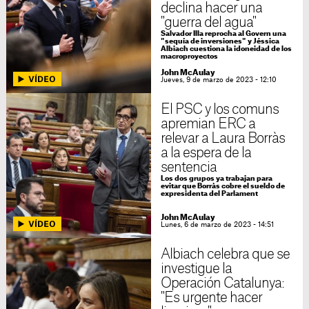
declina hacer una
"guerra del agua"
Salvador Illa reprocha al Govern una
"sequía de inversiones" y Jéssica
Albiach cuestiona la idoneidad de los
macroproyectos
John McAulay
Jueves, 9 de marzo de 2023 - 12:10
El PSC y los comuns
apremian ERC a
relevar a Laura Borràs
a la espera de la
sentencia
Los dos grupos ya trabajan para
evitar que Borràs cobre el sueldo de
expresidenta del Parlament
John McAulay
Lunes, 6 de marzo de 2023 - 14:51
Albiach celebra que se
investigue la
Operación Catalunya:
"Es urgente hacer