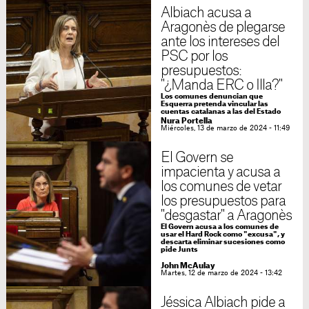
Albiach acusa a
Aragonès de plegarse
ante los intereses del
PSC por los
presupuestos:
"¿Manda ERC o Illa?"
Los comunes denuncian que
Esquerra pretenda vincular las
cuentas catalanas a las del Estado
Nura Portella
Miércoles, 13 de marzo de 2024 - 11:49
El Govern se
impacienta y acusa a
los comunes de vetar
los presupuestos para
"desgastar" a Aragonès
El Govern acusa a los comunes de
usar el Hard Rock como "excusa", y
descarta eliminar sucesiones como
pide Junts
John McAulay
Martes, 12 de marzo de 2024 - 13:42
Jéssica Albiach pide a