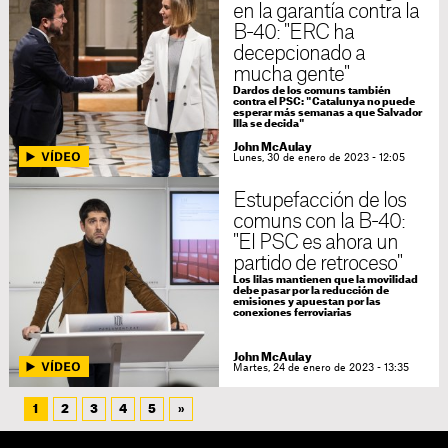
en la garantía contra la
B-40: "ERC ha
decepcionado a
mucha gente"
Dardos de los comuns también
contra el PSC: "Catalunya no puede
esperar más semanas a que Salvador
Illa se decida"
John McAulay
Lunes, 30 de enero de 2023 - 12:05
Estupefacción de los
comuns con la B-40:
"El PSC es ahora un
partido de retroceso"
Los lilas mantienen que la movilidad
debe pasar por la reducción de
emisiones y apuestan por las
conexiones ferroviarias
John McAulay
Martes, 24 de enero de 2023 - 13:35
1
2
3
4
5
»