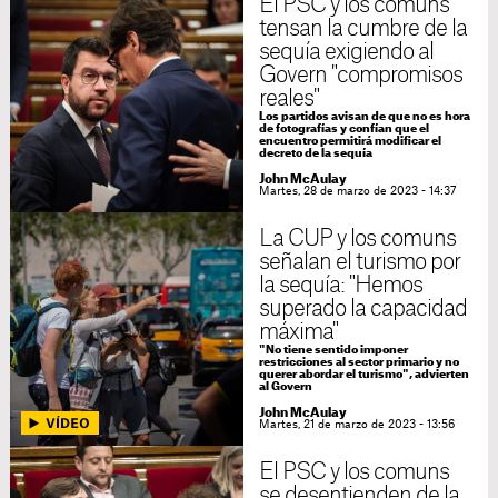
El PSC y los comuns
tensan la cumbre de la
sequía exigiendo al
Govern "compromisos
reales"
Los partidos avisan de que no es hora
de fotografías y confían que el
encuentro permitirá modificar el
decreto de la sequía
John McAulay
Martes, 28 de marzo de 2023 - 14:37
La CUP y los comuns
señalan el turismo por
la sequía: "Hemos
superado la capacidad
máxima"
"No tiene sentido imponer
restricciones al sector primario y no
querer abordar el turismo", advierten
al Govern
John McAulay
Martes, 21 de marzo de 2023 - 13:56
El PSC y los comuns
se desentienden de la