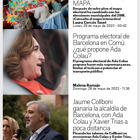
MAPA
Después de ocho años el mapa
electoral ha cambiado con las
elecciones municipales del 28M.
¡Consulta el mapa interactivo!
Laura Cercós Tuset
Lunes, 29 de mayo de 2023 - 00:42
Programa electoral de
Barcelona en Comú:
¿qué propone Ada
Colau?
El programa electoral de Ada Colau
propone hacer más supermanzanas,
limitar el turismo o potenciar el
transporte público
Malena Ramajo
Domingo, 28 de mayo de 2023 - 11:36
Jaume Collboni
ganaría la alcaldía de
Barcelona, con Ada
Colau y Xavier Trias a
poca distancia
Pisando los talones de Collboni se
encuentran Ada Colau y Xavier Trias,