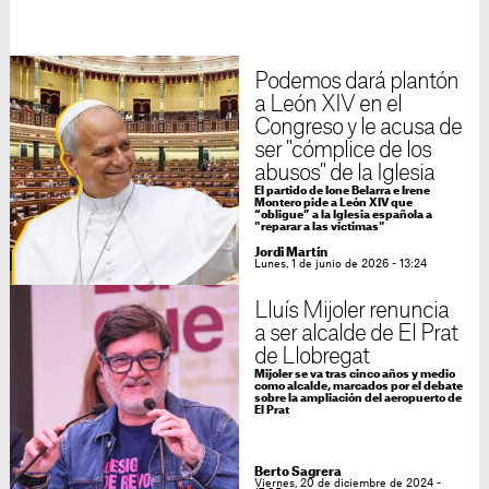
Podemos dará plantón
a León XIV en el
Congreso y le acusa de
ser "cómplice de los
abusos" de la Iglesia
El partido de Ione Belarra e Irene
Montero pide a León XIV que
“obligue” a la Iglesia española a
"reparar a las víctimas"
Jordi Martín
Lunes, 1 de junio de 2026 - 13:24
Lluís Mijoler renuncia
a ser alcalde de El Prat
de Llobregat
Mijoler se va tras cinco años y medio
como alcalde, marcados por el debate
sobre la ampliación del aeropuerto de
El Prat
Berto Sagrera
Viernes, 20 de diciembre de 2024 -