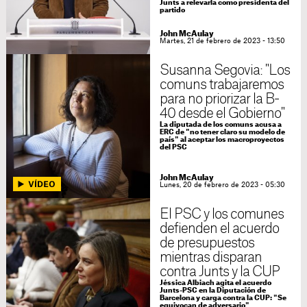
Junts a relevarla como presidenta del
partido
John McAulay
Martes, 21 de febrero de 2023 - 13:50
Susanna Segovia: "Los
comuns trabajaremos
para no priorizar la B-
40 desde el Gobierno"
La diputada de los comuns acusa a
ERC de "no tener claro su modelo de
país" al aceptar los macroproyectos
del PSC
John McAulay
Lunes, 20 de febrero de 2023 - 05:30
El PSC y los comunes
defienden el acuerdo
de presupuestos
mientras disparan
contra Junts y la CUP
Jéssica Albiach agita el acuerdo
Junts-PSC en la Diputación de
Barcelona y carga contra la CUP: "Se
equivocan de adversario"