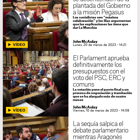
plantada del Gobierno
a la misión Pegasus
Los socialistas ven "máxima
colaboración" y los lilas argumentan
que las explicaciones las tiene que
dar La Moncloa
John McAulay
Lunes, 20 de marzo de 2023 - 14:21
El Parlament aprueba
definitivamente los
presupuestos con el
voto del PSC, ERC y
comuns
La votación pone el punto final a un
proceso de negociación y tramitación
que se ha alargado más de cuatro
meses
John McAulay
Viernes, 10 de marzo de 2023 - 14:08
La sequía salpica el
debate parlamentario
mientras Aragonès