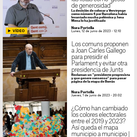
de generosidad"
La decisión de colocar a Verstrynge
como número 4 por Barcelona había
levantado mucha polémica y Jona
Mena lo ha justificado
Nura Portella
Lunes, 12 de junio de 2023 - 12:10
Los comuns proponen
a Joan Carles Gallego
para presidir el
Parlament y evitar otra
presidencia de Junts
Reclaman un "presidente progresista
y que genere consenso" para pasar
página de la etapa de Borràs
Nura Portella
Jueves, 1 de junio de 2023 - 20:02
¿Cómo han cambiado
los colores electorales
entre el 2019 y 2023?
Así queda el mapa
municipio a municipio |