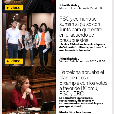
John McAulay
Martes, 14 de febrero de 2023 - 19:11
PSC y comuns se
suman al pulso con
Junts para que entre
en el acuerdo de
presupuestos
Jéssica Albiach rechaza la etiqueta
de 'tripartito' utilizada por Junts: "Es
una fórmula del pasado"
John McAulay
Viernes, 3 de febrero de 2023 - 12:54
Barcelona aprueba el
plan de usos del
Eixample con los votos
a favor de BComú,
PSC y ERC
La normativa limita bares,
restaurantes, discotecas y
supermercados autoservicio para
proteger el distrito
Marta Sánchez Iranzo