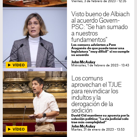
Viernes, 3 de febrero de 2023 - 12:35
Visto bueno de Albiach
al acuerdo Govern-
PSC: "Se han sumado
a nuestros
fundamentos"
Los comuns advierten a Pere
Aragonès de que puede tener una
legislatura "muy difícil" si no cumple
su acuerdo
John McAulay
Miércoles, 1 de febrero de 2023 - 13:43
Los comuns
aprovechan el TJUE
para reivindicar los
indultos y la
derogación de la
sedición
David Cid mantiene su apuesta por la
solución política: "La vía judicial solo
trae más complejidad"
John McAulay
Martes, 31 de enero de 2023 - 13:53