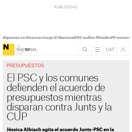
Síguenos en Discover
Juego El Nacional
ERC audios filtrados
PP menores
PRESUPUESTOS
El PSC y los comunes
defienden el acuerdo de
presupuestos mientras
disparan contra Junts y la
CUP
Jéssica Albiach agita el acuerdo Junts-PSC en la