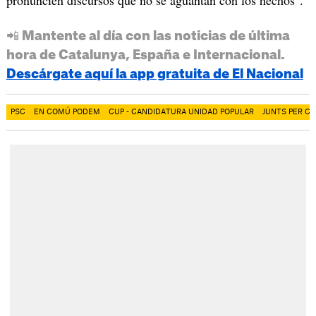
pronuncien discursos que no se aguantan con los hechos".
📲 Mantente al día con las noticias de última
hora de Catalunya, España e Internacional.
Descárgate aquí la app gratuita de El Nacional
PSC
EN COMÚ PODEM
CUP - CANDIDATURA UNIDAD POPULAR
JUNTS PER C