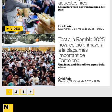
aquestes fires
Les millors fires gastronòmiques del
país
Oriol Foix
Divendres, 2 de maig de 2025 - 05:30
Tast a la Rambla 2025:
nova edició primaveral
a la plaça més
important de
Barcelona
Una festa amb les millors tapes de la
ciutat
Oriol Foix
Dimarts, 29 d'abril de 2025 - 11:30
1
2
3
»