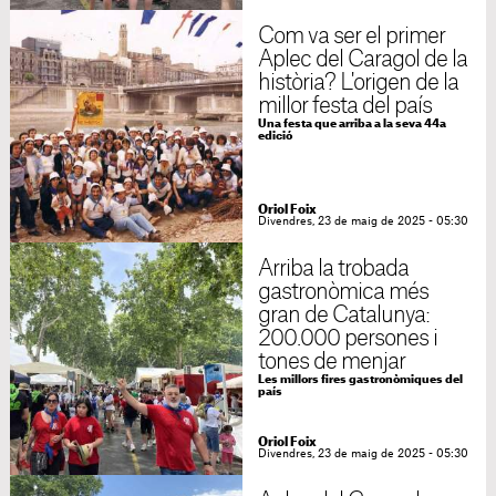
Com va ser el primer
Aplec del Caragol de la
història? L'origen de la
millor festa del país
Una festa que arriba a la seva 44a
edició
Oriol Foix
Divendres, 23 de maig de 2025 - 05:30
Arriba la trobada
gastronòmica més
gran de Catalunya:
200.000 persones i
tones de menjar
Les millors fires gastronòmiques del
país
Oriol Foix
Divendres, 23 de maig de 2025 - 05:30