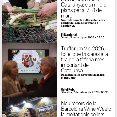
Catalunya: els millors
plans per al 7 i 8 de
març
Aquests són els millors plans per
gaudir del cap de setmana a
Catalunya
El Nacional
Dijous, 5 de març de 2026 - 05:00
Trufforum Vic 2026:
tot el que trobaràs a la
fira de la tòfona més
important de
Catalunya
Descobreix les novetats de la fira
d'enguany
Oriol Foix
Dissabte, 7 de febrer de 2026 - 05:30
Nou rècord de la
Barcelona Wine Week:
la meitat dels cellers