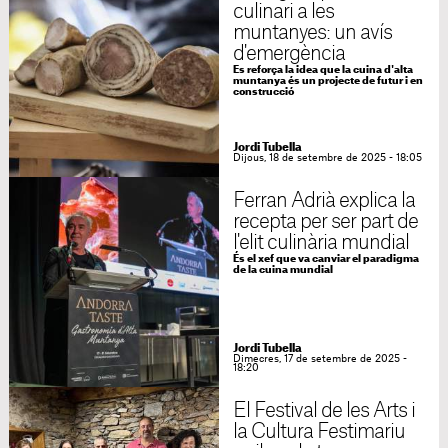
culinari a les
muntanyes: un avís
d'emergència
Es reforça la idea que la cuina d'alta
muntanya és un projecte de futur i en
construcció
Jordi Tubella
Dijous, 18 de setembre de 2025 - 18:05
Ferran Adrià explica la
recepta per ser part de
l'elit culinària mundial
És el xef que va canviar el paradigma
de la cuina mundial
Jordi Tubella
Dimecres, 17 de setembre de 2025 -
18:20
El Festival de les Arts i
la Cultura Festimariu