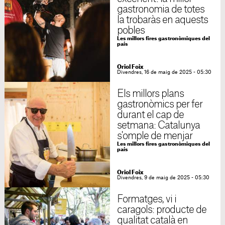
gastronomia de totes
la trobaràs en aquests
pobles
Les millors fires gastronòmiques del
país
Oriol Foix
Divendres, 16 de maig de 2025 - 05:30
Els millors plans
gastronòmics per fer
durant el cap de
setmana: Catalunya
s'omple de menjar
Les millors fires gastronòmiques del
país
Oriol Foix
Divendres, 9 de maig de 2025 - 05:30
Formatges, vi i
caragols: producte de
qualitat català en