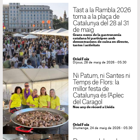
Tast a la Rambla 2026
torna a la plaça de
Catalunya del 28 al 31
de maig
Grans noms de la gastronomia
catalana hi participen amb
demostracions de cuina en directe,
tastos i activitats
Oriol Foix
Dijous, 28 de maig de 2026 - 05:30
Ni Patum, ni Santes ni
Temps de Flors: la
millor festa de
Catalunya és l'Aplec
del Caragol
Nou any de rècord a Lleida
Oriol Foix
Diumenge, 24 de maig de 2026 - 05:30