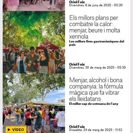
Oriol Foix
Divendres, 6 de juny de 2025 - 05:30
Els millors plans per
combatre la calor:
menjar, beure i molta
xerinola
Les millors fires gastronòmiques del
país
Oriol Foix
Divendres, 30 de maig de 2025 - 05:30
Menjar, alcohol i bona
companyia: la fórmula
màgica que fa vibrar
els lleidatans
El millor cap de setmana de l'any
Oriol Foix
Dissabte, 24 de maig de 2025 - 11:53