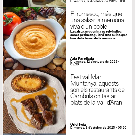
Divendres, 17 d'octubre de 2025 - 11:01
El romesco, més que
una salsa: la memòria
viva d’un poble
La salsa tarragonina es reivindica
com a pedra angular d’una cuina que
beu de la terra i de la memòria
Ada Parellada
Diumenge, 12 d'octubre de 2025 -
05:30
Festival Mar i
Muntanya: aquests
són els restaurants de
Cambrils on tastar
plats de la Vall d'Aran
Oriol Foix
Dimecres, 8 d'octubre de 2025 - 05:30