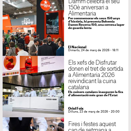
Damm celebra el seu
150è aniversari a
Alimentaria
Per commemorar els seus 150 anys
d'història, hi presenta Bohemia
Damm Reserva 150, una cervesa lager
de guarda lenta
El Nacional
Dimarts, 24 de març de 2026 - 18:11
Els xefs de Disfrutar
donen el tret de sortida
a Alimentaria 2026
reivindicant la cuina
catalana
Els cuiners catalans inauguren la fira
d'alimentació més gran de l'Estat
Oriol Foix
Dilluns, 23 de març de 2026 - 20:00
Fires i festes aquest
cap de setmana a