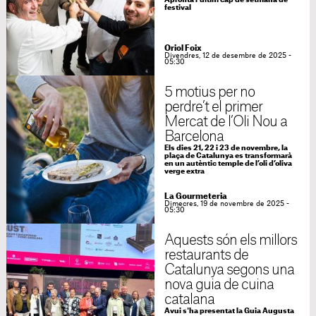
Aprofita l'últim cap de setmana de
festival
Oriol Foix
Divendres, 12 de desembre de 2025 -
05:30
5 motius per no
perdre’t el primer
Mercat de l’Oli Nou a
Barcelona
Els dies 21, 22 i 23 de novembre, la
plaça de Catalunya es transformarà
en un autèntic temple de l’oli d’oliva
verge extra
La Gourmeteria
Dimecres, 19 de novembre de 2025 -
05:30
Aquests són els millors
restaurants de
Catalunya segons una
nova guia de cuina
catalana
Avui s'ha presentat la Guia Augusta