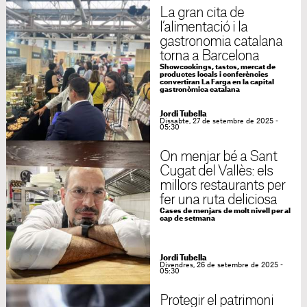
La gran cita de
l’alimentació i la
gastronomia catalana
torna a Barcelona
Showcookings, tastos, mercat de
productes locals i conferències
convertiran La Farga en la capital
gastronòmica catalana
Jordi Tubella
Dissabte, 27 de setembre de 2025 -
05:30
On menjar bé a Sant
Cugat del Vallès: els
millors restaurants per
fer una ruta deliciosa
Cases de menjars de molt nivell per al
cap de setmana
Jordi Tubella
Divendres, 26 de setembre de 2025 -
05:30
Protegir el patrimoni