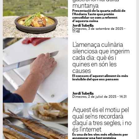
muntanya
Presentació de la quarta edició de
l'Andorra Taste que pretén
consolidar-se com a referent
d'aquesta cuina
Jordi Tubella
Dimecres, 3 de setembre de 2025 -
17:48
L'amenaça culinària
silenciosa que ingerim
cada dia: què és i
quines en són les
causes
El consum d'aquest aliment és més
invisible del que ens pensem
Jordi Tubella
Dimecres, 2 de juliol de 2025 - 14:31
Aquest és el motiu pel
qual se'ns recordarà
d'aquí a tres segles, i no
és l'internet
És una de les vies més eficients per
assegurar una font proteica