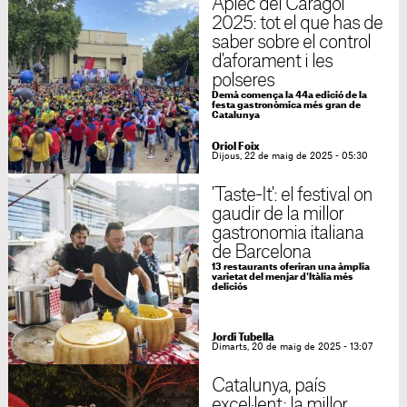
Aplec del Caragol
2025: tot el que has de
saber sobre el control
d'aforament i les
polseres
Demà comença la 44a edició de la
festa gastronòmica més gran de
Catalunya
Oriol Foix
Dijous, 22 de maig de 2025 - 05:30
'Taste-It': el festival on
gaudir de la millor
gastronomia italiana
de Barcelona
13 restaurants oferiran una àmplia
varietat del menjar d'Itàlia més
deliciós
Jordi Tubella
Dimarts, 20 de maig de 2025 - 13:07
Catalunya, país
excel·lent: la millor