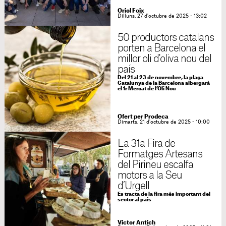
Oriol Foix
Dilluns, 27 d'octubre de 2025 - 13:02
50 productors catalans
porten a Barcelona el
millor oli d'oliva nou del
país
Del 21 al 23 de novembre, la plaça
Catalunya de la Barcelona albergarà
el 1r Mercat de l’Oli Nou
Ofert per Prodeca
Dimarts, 21 d'octubre de 2025 - 10:00
La 31a Fira de
Formatges Artesans
del Pirineu escalfa
motors a la Seu
d’Urgell
Es tracta de la fira més important del
sector al país
Víctor Antich