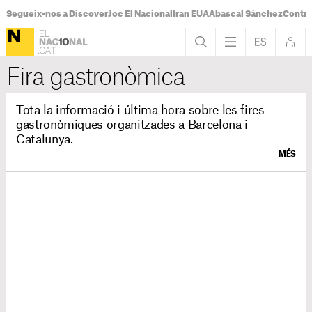
Segueix-nos a Discover
Joc El Nacional
Iran EUA
Abascal Sánchez
Control
Fira gastronòmica
Tota la informació i última hora sobre les fires
gastronòmiques organitzades a Barcelona i
Catalunya.
MÉS