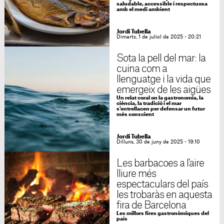
saludable, accessible i respectuosa
amb el medi ambient
Jordi Tubella
Dimarts, 1 de juliol de 2025 - 20:21
Sota la pell del mar: la
cuina com a
llenguatge i la vida que
emergeix de les aigües
Un relat coral on la gastronomia, la
ciència, la tradició i el mar
s’entrellacen per defensar un futur
més conscient
Jordi Tubella
Dilluns, 30 de juny de 2025 - 19:10
Les barbacoes a l'aire
lliure més
espectaculars del país
les trobaràs en aquesta
fira de Barcelona
Les millors fires gastronòmiques del
país