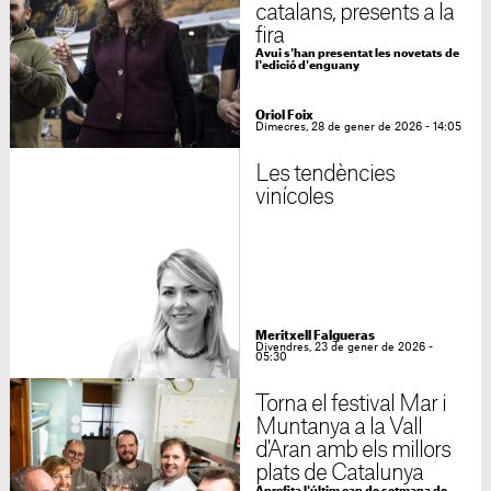
catalans, presents a la
fira
Avui s'han presentat les novetats de
l'edició d'enguany
Oriol Foix
Dimecres, 28 de gener de 2026 - 14:05
Les tendències
vinícoles
Meritxell Falgueras
Divendres, 23 de gener de 2026 -
05:30
Torna el festival Mar i
Muntanya a la Vall
d'Aran amb els millors
plats de Catalunya