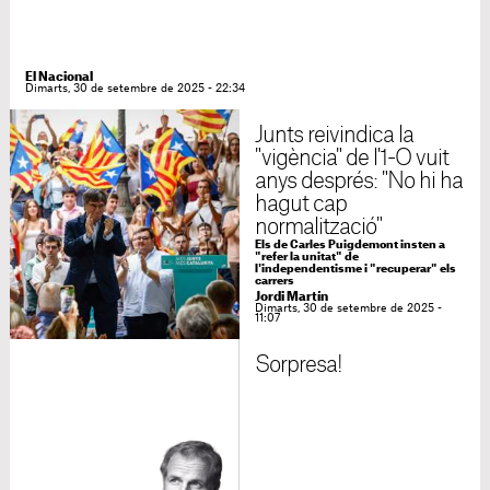
El Nacional
Dimarts, 30 de setembre de 2025 - 22:34
Junts reivindica la
"vigència" de l'1-O vuit
anys després: "No hi ha
hagut cap
normalització"
Els de Carles Puigdemont insten a
"refer la unitat" de
l'independentisme i "recuperar" els
carrers
Jordi Martín
Dimarts, 30 de setembre de 2025 -
11:07
Sorpresa!