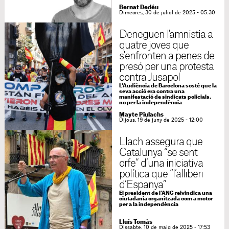
Bernat Dedéu
Dimecres, 30 de juliol de 2025 - 05:30
Deneguen l'amnistia a
quatre joves que
s'enfronten a penes de
presó per una protesta
contra Jusapol
L'Audiència de Barcelona sosté que la
seva acció era contra una
manifestació de sindicats policials,
no per la independència
Mayte Piulachs
Dijous, 19 de juny de 2025 - 12:00
Llach assegura que
Catalunya “se sent
orfe” d’una iniciativa
política que “l’alliberi
d’Espanya”
El president de l’ANC reivindica una
ciutadania organitzada com a motor
per a la independència
Lluís Tomàs
Dissabte, 10 de maig de 2025 - 17:53