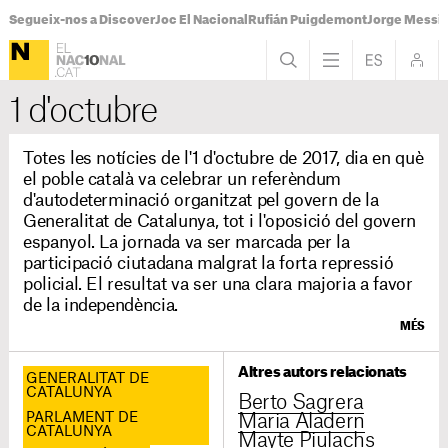
Segueix-nos a Discover
Joc El Nacional
Rufián Puigdemont
Jorge Messi
1 d'octubre
Totes les notícies de l'1 d'octubre de 2017, dia en què
el poble català va celebrar un referèndum
d'autodeterminació organitzat pel govern de la
Generalitat de Catalunya, tot i l'oposició del govern
espanyol. La jornada va ser marcada per la
participació ciutadana malgrat la forta repressió
policial. El resultat va ser una clara majoria a favor
de la independència.
MÉS
Altres autors relacionats
GENERALITAT DE
CATALUNYA
Berto Sagrera
PARLAMENT DE
Maria Aladern
CATALUNYA
Mayte Piulachs