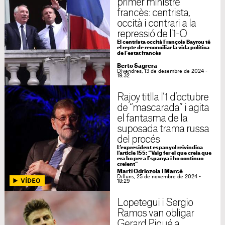
primer ministre
francès: centrista,
occità i contrari a la
repressió de l'1-O
El centrista occità François Bayrou té
el repte de reconciliar la vida política
de l'estat francès
Berto Sagrera
Divendres, 13 de desembre de 2024 -
19:32
Rajoy titlla l’1 d’octubre
de “mascarada” i agita
el fantasma de la
suposada trama russa
del procés
L’expresident espanyol reivindica
l’article 155: “Vaig fer el que creia que
era bo per a Espanya i ho continuo
creient”
Martí Odriozola i Marcé
Dilluns, 25 de novembre de 2024 -
18:29
Lopetegui i Sergio
Ramos van obligar
Gerard Piqué a