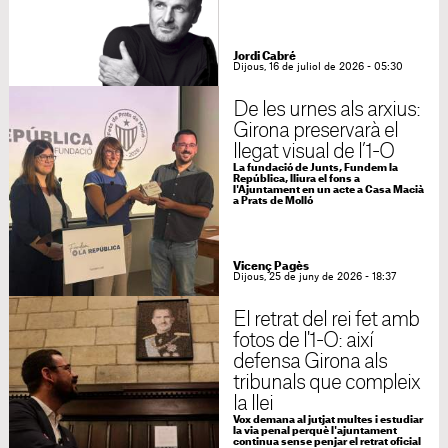
Jordi Cabré
Dijous, 16 de juliol de 2026 - 05:30
De les urnes als arxius:
Girona preservarà el
llegat visual de l’1-O
La fundació de Junts, Fundem la
República, lliura el fons a
l'Ajuntament en un acte a Casa Macià
a Prats de Molló
Vicenç Pagès
Dijous, 25 de juny de 2026 - 18:37
El retrat del rei fet amb
fotos de l'1-O: així
defensa Girona als
tribunals que compleix
la llei
Vox demana al jutjat multes i estudiar
la via penal perquè l'ajuntament
continua sense penjar el retrat oficial