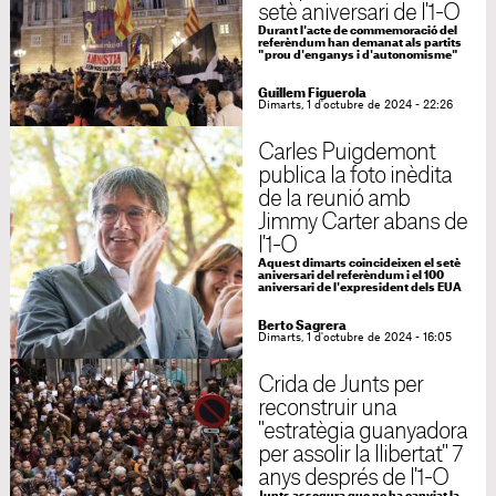
setè aniversari de l'1-O
Durant l'acte de commemoració del
referèndum han demanat als partits
"prou d'enganys i d'autonomisme"
Guillem Figuerola
Dimarts, 1 d'octubre de 2024 - 22:26
Carles Puigdemont
publica la foto inèdita
de la reunió amb
Jimmy Carter abans de
l'1-O
Aquest dimarts coincideixen el setè
aniversari del referèndum i el 100
aniversari de l'expresident dels EUA
Berto Sagrera
Dimarts, 1 d'octubre de 2024 - 16:05
Crida de Junts per
reconstruir una
"estratègia guanyadora
per assolir la llibertat" 7
anys després de l'1-O