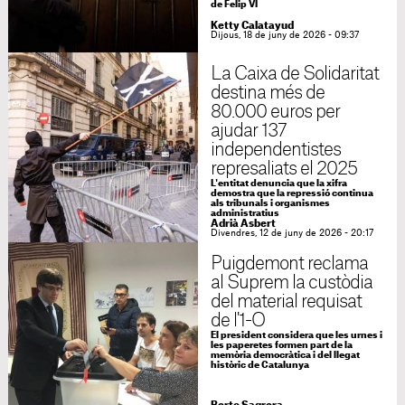
de Felip VI
Ketty Calatayud
Dijous, 18 de juny de 2026 - 09:37
La Caixa de Solidaritat
destina més de
80.000 euros per
ajudar 137
independentistes
represaliats el 2025
L'entitat denuncia que la xifra
demostra que la repressió continua
als tribunals i organismes
administratius
Adrià Asbert
Divendres, 12 de juny de 2026 - 20:17
Puigdemont reclama
al Suprem la custòdia
del material requisat
de l'1-O
El president considera que les urnes i
les paperetes formen part de la
memòria democràtica i del llegat
històric de Catalunya