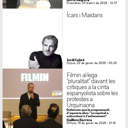
Berto Sagrera
Divendres, 24 d'abril de 2026 - 12:37
Ícars i Maidans
Jordi Cabré
Dijous, 22 de gener de 2026 - 05:30
Filmin al·lega
"pluralitat" davant les
crítiques a la cinta
espanyolista sobre les
protestes a
Urquinaona
Defensen que la programació
d'aquesta obra "no equival a
subscriure'n l'enfocament"
Guillem Barrera
Dilluns, 19 de gener de 2026 - 21:18