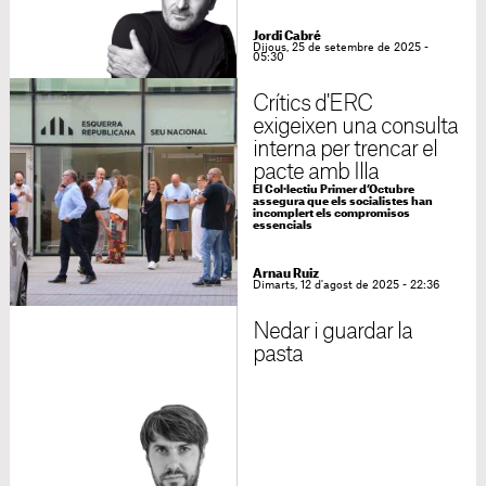
Jordi Cabré
Dijous, 25 de setembre de 2025 -
05:30
Crítics d'ERC
exigeixen una consulta
interna per trencar el
pacte amb Illa
El Col·lectiu Primer d’Octubre
assegura que els socialistes han
incomplert els compromisos
essencials
Arnau Ruiz
Dimarts, 12 d'agost de 2025 - 22:36
Nedar i guardar la
pasta