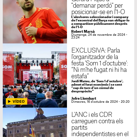
"demanar perdó" per
posicionar-se en l'1-O
L'aleshores seleccionador i company
de l'excentral del Barça van obligar-lo
a comparèixer públicament després
de l'1-O
Robert Marsà
Diumenge, 24 de novembre de 2024 -
23:24
EXCLUSIVA: Parla
l'organitzador de la
festa 'Som 1 d'octubre':
“Ni m’he fugat ni hi ha
estafa”
Jordi Mateu, de 'Som 1 d'octubre',
admet el forat econòmic i se sent
“cap de turc d’un cúmul de
despropòsits”
Jofre Llombart
Dimecres, 16 d'octubre de 2024 - 20:20
L'ANC i els CDR
carreguen contra els
partits
independentistes en el