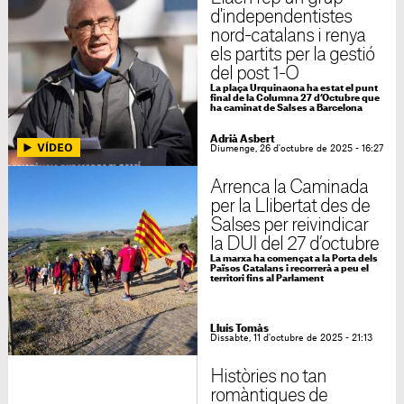
d'independentistes
nord-catalans i renya
els partits per la gestió
del post 1-O
La plaça Urquinaona ha estat el punt
final de la Columna 27 d’Octubre que
ha caminat de Salses a Barcelona
Adrià Asbert
Diumenge, 26 d'octubre de 2025 - 16:27
Arrenca la Caminada
per la Llibertat des de
Salses per reivindicar
la DUI del 27 d’octubre
La marxa ha començat a la Porta dels
Països Catalans i recorrerà a peu el
territori fins al Parlament
Lluís Tomàs
Dissabte, 11 d'octubre de 2025 - 21:13
Històries no tan
romàntiques de