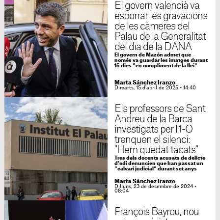
El govern valencià va
esborrar les gravacions
de les càmeres del
Palau de la Generalitat
del dia de la DANA
El govern de Mazón admet que
només va guardar les imatges durant
15 dies "en compliment de la llei"
Marta Sánchez Iranzo
Dimarts, 15 d'abril de 2025 - 14:40
Els professors de Sant
Andreu de la Barca
investigats per l'1-O
trenquen el silenci:
"Hem quedat tacats"
Tres dels docents acusats de delicte
d'odi denuncien que han passat un
"calvari judicial" durant set anys
Marta Sánchez Iranzo
Dilluns, 23 de desembre de 2024 -
08:04
François Bayrou, nou