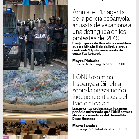
Amnistien 13 agents
de la policia espanyola,
acusats de vexacions a
una detinguda en les
protestes del 2019
Una jutgessa de Barcelona considera
que no hi ha indicis delictius greus
contra els 13 policies acusats de
vexar Paula Garcia
Mayte Piulachs
Dimarts, 6 de maig de 2025 - 17:00
L'ONU examina
Espanya a Ginebra
sobre la persecució a
independentistes o el
tracte al català
Espanya haurà de passar l'examen
periòdic universal a què l'ONU sotmet
als estats membres del Consell de
Drets Humans
Marta Lasalas
Diumenge, 27 d'abril de 2025 - 05:30