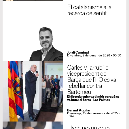
El catalanisme a la
recerca de sentit
Jordi Cuminal
Divendres, 2 de gener de 2026 - 05:30
Carles Vilarrubí, el
vicepresident del
Barça que l'1-O es va
rebel·lar contra
Bartomeu
El directiu culer va dimitir perquè es
va jugar el Barça - Las Palmas
Bernat Aguilar
Diumenge, 28 de desembre de 2025 -
11:53
Llach rep un grup