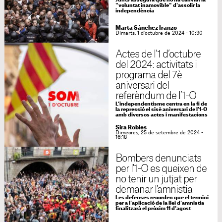
Junts assegura que no ha canviat la
"voluntat inamovible" d'assolir la
independència
Marta Sánchez Iranzo
Dimarts, 1 d'octubre de 2024 - 10:30
Actes de l’1 d’octubre
del 2024: activitats i
programa del 7è
aniversari del
referèndum de l’1-O
L’independentisme centra en la fi de
la repressió el sisè aniversari de l’1-O
amb diversos actes i manifestacions
Sira Robles
Dimecres, 25 de setembre de 2024 -
16:18
Bombers denunciats
per l'1-O es queixen de
no tenir un jutjat per
demanar l'amnistia
Les defenses recorden que el termini
per a l'aplicació de la llei d'amnistia
finalitzarà el pròxim 11 d'agost