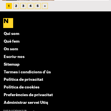
1
2
3
4
5
»
Qui som
Què fem
On som
Escriu-nos
Sitemap
Termes i condicions d'ús
Política de privacitat
Política de cookies
Preferències de privacitat
Administrar servei Utiq
Amb la col·laboració de: