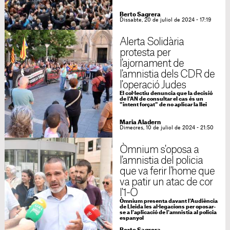
Berto Sagrera
Dissabte, 20 de juliol de 2024 - 17:19
Alerta Solidària
protesta per
l'ajornament de
l'amnistia dels CDR de
l'operació Judes
El col·lectiu denuncia que la decisió
de l'AN de consultar el cas és un
"intent forçat" de no aplicar la llei
Maria Aladern
Dimecres, 10 de juliol de 2024 - 21:50
Òmnium s'oposa a
l'amnistia del policia
que va ferir l'home que
va patir un atac de cor
l'1-O
Òmnium presenta davant l'Audiència
de Lleida les al·legacions per oposar-
se a l'aplicació de l'amnistia al policia
espanyol