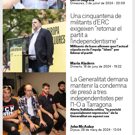
Berto Sagrera
Dimecres, 3 de juliol de 2024 - 20:09
Una cinquantena de
militants d'ERC
exigeixen "retornar el
partit a
l'independentisme"
Militants de base afirmen que l'actual
cúpula no és l'equip "idoni" per
liderar el partit
Maria Aladern
Dimarts, 18 de juny de 2024 - 19:22
La Generalitat demana
mantenir la condemna
de presó a tres
independentistes per
l'1-O a Tarragona
Alerta Solidària critica "la posició
especialment repressiva" de la
Generalitat en aquest cas
John McAulay
Dijous, 28 de març de 2024 - 13:04