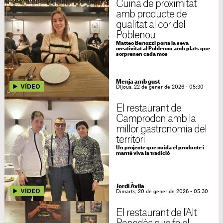
Cuina de proximitat
amb producte de
qualitat al cor del
Poblenou
Matteo Bertozzi porta la seva
creativitat al Poblenou amb plats que
sorprenen cada mos
Menja amb gust
Dijous, 22 de gener de 2026 - 05:30
El restaurant de
Camprodon amb la
millor gastronomia del
territori
Un projecte que cuida el producte i
manté viva la tradició
Jordi Àvila
Dimarts, 20 de gener de 2026 - 05:30
El restaurant de l'Alt