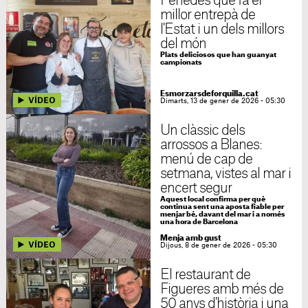
Penedès que fa el
millor entrepà de
l'Estat i un dels millors
del món
Plats deliciosos que han guanyat
campionats
Esmorzarsdeforquilla.cat
Dimarts, 13 de gener de 2026 - 05:30
Un clàssic dels
arrossos a Blanes:
menú de cap de
setmana, vistes al mar i
encert segur
Aquest local confirma per què
continua sent una aposta fiable per
menjar bé, davant del mar i a només
una hora de Barcelona
Menja amb gust
Dijous, 8 de gener de 2026 - 05:30
El restaurant de
Figueres amb més de
50 anys d'història i una