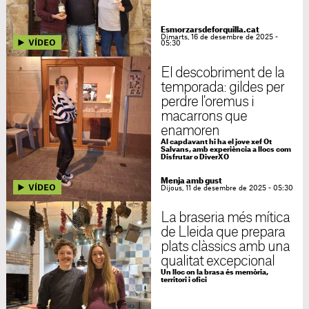
Esmorzarsdeforquilla.cat
Dimarts, 16 de desembre de 2025 -
05:30
El descobriment de la
temporada: gildes per
perdre l'oremus i
macarrons que
enamoren
Al capdavant hi ha el jove xef Ot
Salvans, amb experiència a llocs com
Disfrutar o DiverXO
Menja amb gust
Dijous, 11 de desembre de 2025 - 05:30
La braseria més mítica
de Lleida que prepara
plats clàssics amb una
qualitat excepcional
Un lloc on la brasa és memòria,
territori i ofici