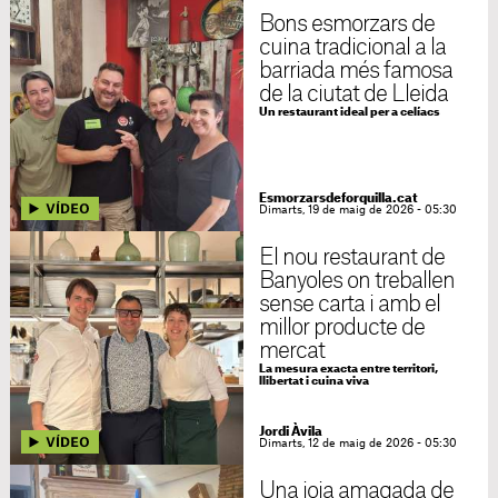
Bons esmorzars de
cuina tradicional a la
barriada més famosa
de la ciutat de Lleida
Un restaurant ideal per a celíacs
Esmorzarsdeforquilla.cat
Dimarts, 19 de maig de 2026 - 05:30
El nou restaurant de
Banyoles on treballen
sense carta i amb el
millor producte de
mercat
La mesura exacta entre territori,
llibertat i cuina viva
Jordi Àvila
Dimarts, 12 de maig de 2026 - 05:30
Una joia amagada de