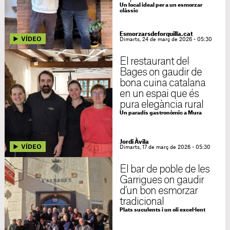
Un local ideal per a un esmorzar
clàssic
Esmorzarsdeforquilla.cat
Dimarts, 24 de març de 2026 - 05:30
El restaurant del
Bages on gaudir de
bona cuina catalana
en un espai que és
pura elegància rural
Un paradís gastronòmic a Mura
Jordi Àvila
Dimarts, 17 de març de 2026 - 05:30
El bar de poble de les
Garrigues on gaudir
d'un bon esmorzar
tradicional
Plats suculents i un oli excel·lent