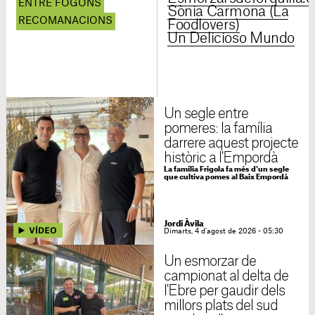
ENTRE FOGONS
Sònia Carmona (La
RECOMANACIONS
Foodlovers)
Un Delicioso Mundo
Un segle entre
pomeres: la família
darrere aquest projecte
històric a l'Empordà
La família Frigola fa més d'un segle
que cultiva pomes al Baix Empordà
Jordi Àvila
Dimarts, 4 d'agost de 2026 - 05:30
Un esmorzar de
campionat al delta de
l'Ebre per gaudir dels
millors plats del sud