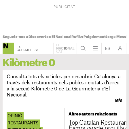
Segueix-nos a Discover
Joc El Nacional
Rufián Puigdemont
Jorge Messi
Kilòmetre 0
Consulta tots els articles per descobrir Catalunya a
través dels restaurants dels pobles i ciutats d'arreu
a la secció Kilòmetre 0 de La Gourmeteria d'El
Nacional.
MÉS
Altres autors relacionats
OPINIÓ
Top Catalan Restauran
RESTAURANTS
Esmorzarsdeforquilla.c