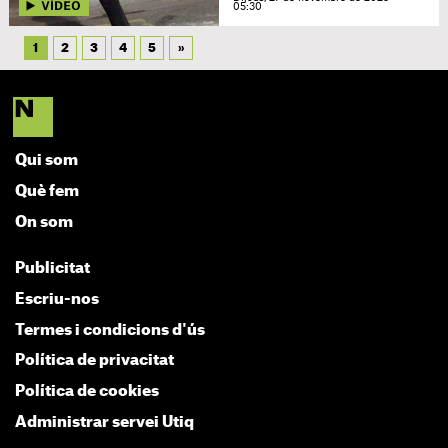
05:30
1
2
3
4
5
»
Qui som
Què fem
On som
Publicitat
Escriu-nos
Termes i condicions d'ús
Política de privacitat
Política de cookies
Administrar servei Utiq