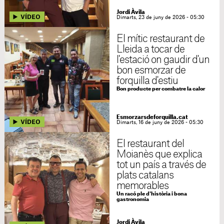
Jordi Àvila
Dimarts, 23 de juny de 2026 - 05:30
El mític restaurant de
Lleida a tocar de
l'estació on gaudir d'un
bon esmorzar de
forquilla d'estiu
Bon producte per combatre la calor
Esmorzarsdeforquilla.cat
Dimarts, 16 de juny de 2026 - 05:30
El restaurant del
Moianès que explica
tot un país a través de
plats catalans
memorables
Un racó ple d'història i bona
gastronomia
Jordi Àvila