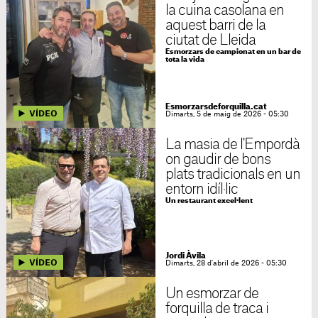
la cuina casolana en
aquest barri de la
ciutat de Lleida
Esmorzars de campionat en un bar de
tota la vida
Esmorzarsdeforquilla.cat
Dimarts, 5 de maig de 2026 - 05:30
La masia de l'Empordà
on gaudir de bons
plats tradicionals en un
entorn idíl·lic
Un restaurant excel·lent
Jordi Àvila
Dimarts, 28 d'abril de 2026 - 05:30
Un esmorzar de
forquilla de traca i