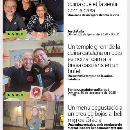
cuina que et fa sentir
com a casa
Una casa de menjars de tota la vida
Jordi Àvila
Dimarts, 6 de gener de 2026 - 05:30
Un temple gironí de la
cuina catalana on pots
esmorzar carn a la
brasa casolana en un
bufet
Un autèntic temple de la cuina
catalana
Esmorzarsdeforquilla.cat
Dimarts, 30 de desembre de 2025 -
05:30
Un menú degustació a
un preu de bojos al bell
mig de Gràcia
Una cuina creativa, amb producte de
mercat i sabors ben fonamentats que