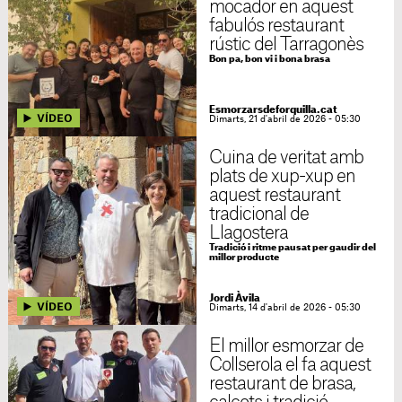
mocador en aquest
fabulós restaurant
rústic del Tarragonès
Bon pa, bon vi i bona brasa
Esmorzarsdeforquilla.cat
Dimarts, 21 d'abril de 2026 - 05:30
Cuina de veritat amb
plats de xup-xup en
aquest restaurant
tradicional de
Llagostera
Tradició i ritme pausat per gaudir del
millor producte
Jordi Àvila
Dimarts, 14 d'abril de 2026 - 05:30
El millor esmorzar de
Collserola el fa aquest
restaurant de brasa,