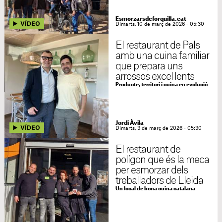
Esmorzarsdeforquilla.cat
Dimarts, 10 de març de 2026 - 05:30
El restaurant de Pals
amb una cuina familiar
que prepara uns
arrossos excel·lents
Producte, territori i cuina en evolució
Jordi Àvila
Dimarts, 3 de març de 2026 - 05:30
El restaurant de
polígon que és la meca
per esmorzar dels
treballadors de Lleida
Un local de bona cuina catalana