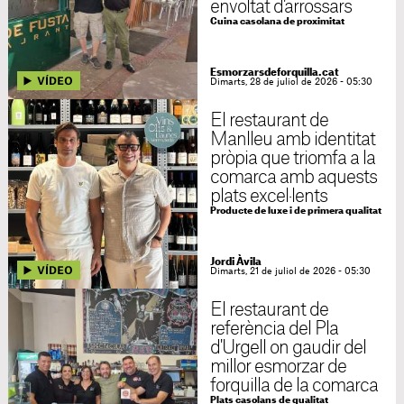
envoltat d'arrossars
Cuina casolana de proximitat
Esmorzarsdeforquilla.cat
Dimarts, 28 de juliol de 2026 - 05:30
El restaurant de
Manlleu amb identitat
pròpia que triomfa a la
comarca amb aquests
plats excel·lents
Producte de luxe i de primera qualitat
Jordi Àvila
Dimarts, 21 de juliol de 2026 - 05:30
El restaurant de
referència del Pla
d'Urgell on gaudir del
millor esmorzar de
forquilla de la comarca
Plats casolans de qualitat