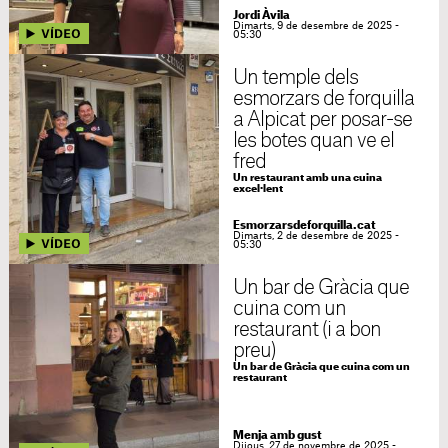
Jordi Àvila
Dimarts, 9 de desembre de 2025 -
05:30
Un temple dels
esmorzars de forquilla
a Alpicat per posar-se
les botes quan ve el
fred
Un restaurant amb una cuina
excel·lent
Esmorzarsdeforquilla.cat
Dimarts, 2 de desembre de 2025 -
05:30
Un bar de Gràcia que
cuina com un
restaurant (i a bon
preu)
Un bar de Gràcia que cuina com un
restaurant
Menja amb gust
Dijous, 27 de novembre de 2025 -