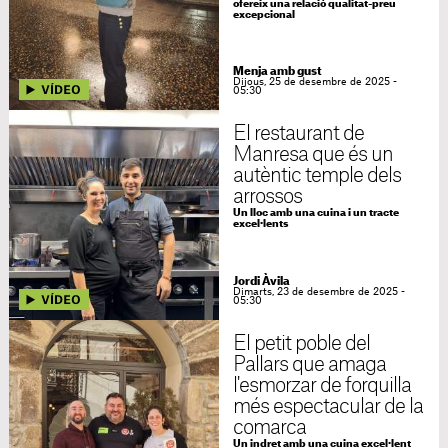
ofereix una relació qualitat-preu
excepcional
Menja amb gust
Dijous, 25 de desembre de 2025 -
05:30
El restaurant de
Manresa que és un
autèntic temple dels
arrossos
Un lloc amb una cuina i un tracte
excel·lents
Jordi Àvila
Dimarts, 23 de desembre de 2025 -
05:30
El petit poble del
Pallars que amaga
l'esmorzar de forquilla
més espectacular de la
comarca
Un indret amb una cuina excel·lent