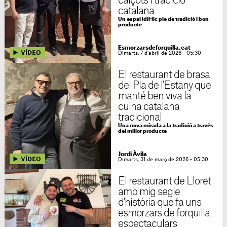
calçots i tradició
catalana
Un espai idíl·lic ple de tradició i bon
producte
Esmorzarsdeforquilla.cat
Dimarts, 7 d'abril de 2026 - 05:30
El restaurant de brasa
del Pla de l'Estany que
manté ben viva la
cuina catalana
tradicional
Una nova mirada a la tradició a través
del millor producte
Jordi Àvila
Dimarts, 31 de març de 2026 - 05:30
El restaurant de Lloret
amb mig segle
d'història que fa uns
esmorzars de forquilla
espectaculars