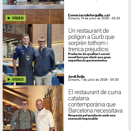
Esmorzarsdeforquilla.cat
Dimarts, 14 de juliol de 2026 - 05:30
Un restaurant de
polígon a Gurb que
sorprèn tothom i
trenca prejudicis
Producte de qualitat i servei
excel·lent per oferir una gran
experiència gastronòmica
Jordi Àvila
Dimarts, 7 de juliol de 2026 - 05:30
El restaurant de cuina
catalana
contemporània que
Barcelona necessitava
Respecte pel producte amb una
execució impecable