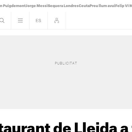
án Puigdemont
Jorge Messi
Sequera Londres
Ceuta
Preu llum avui
Felip VI 
staurant de Lleida a