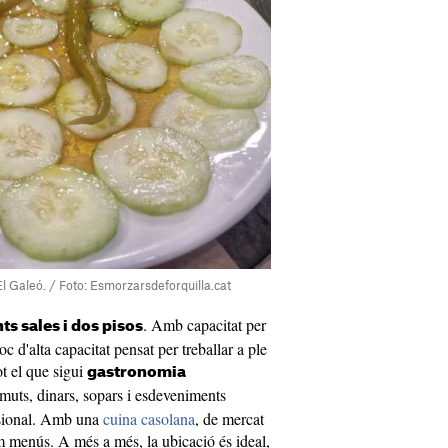
 Galeó. / Foto: Esmorzarsdeforquilla.cat
. Amb capacitat per
ts sales i dos pisos
oc d'alta capacitat pensat per treballar a ple
ot el que sigui
gastronomia
rmuts, dinars, sopars i esdeveniments
ssional. Amb una
cuina casolana
, de mercat
m menús. A més a més, la ubicació és ideal,