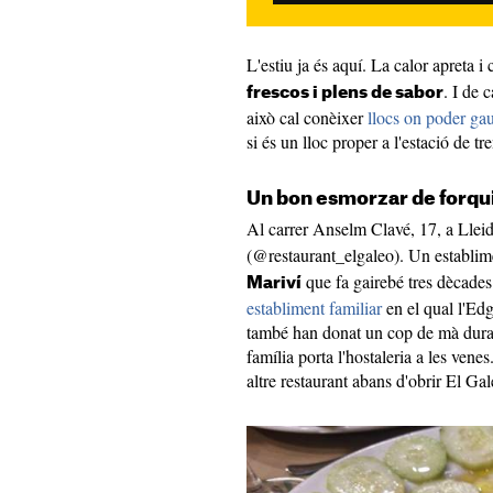
L'estiu ja és aquí. La calor apreta
. I de 
frescos i plens de sabor
això cal conèixer
llocs on poder gau
si és un lloc proper a l'estació de t
Un bon esmorzar de forquil
Al carrer Anselm Clavé, 17, a Lleid
(@restaurant_elgaleo). Un establim
que fa gairebé tres dècades 
Mariví
establiment familiar
en el qual l'Edga
també han donat un cop de mà durant
família porta l'hostaleria a les ven
altre restaurant abans d'obrir El Gal