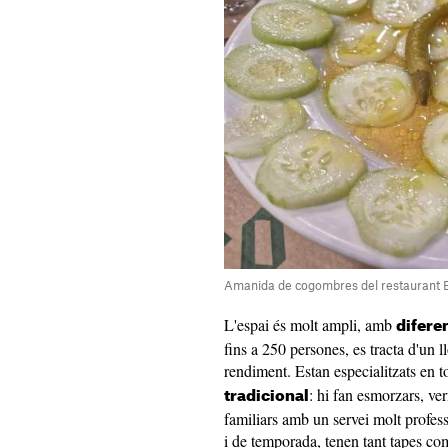
Amanida de cogombres del restaurant El
L'espai és molt ampli, amb
diferen
fins a 250 persones, es tracta d'un ll
rendiment. Estan especialitzats en t
: hi fan esmorzars, ve
tradicional
familiars amb un servei molt profe
i de temporada, tenen tant tapes co