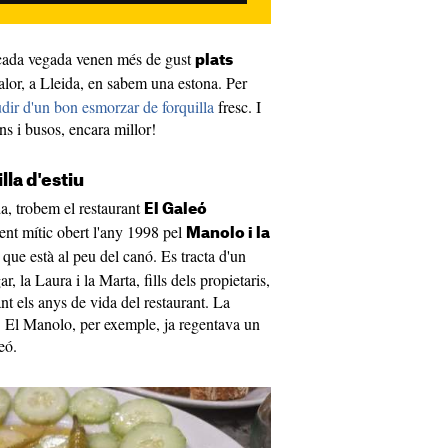
 i cada vegada venen més de gust
plats
calor, a Lleida, en sabem una estona. Per
dir d'un bon esmorzar de forquilla
fresc. I
rens i busos, encara millor!
la d'estiu
a, trobem el restaurant
El Galeó
ent mític obert l'any 1998 pel
Manolo i la
que està al peu del canó. Es tracta d'un
r, la Laura i la Marta, fills dels propietaris,
 els anys de vida del restaurant. La
es. El Manolo, per exemple, ja regentava un
eó.