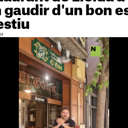
n gaudir d'un bon 
estiu
or