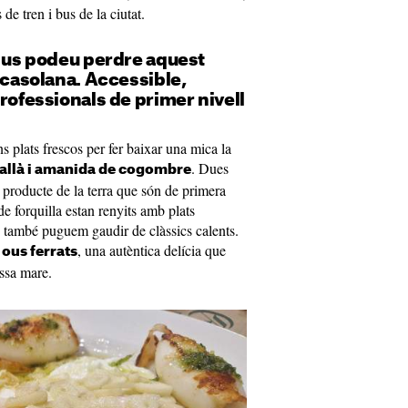
de tren i bus de la ciutat.
o us podeu perdre aquest
a casolana. Accessible,
professionals de primer nivell
lats frescos per fer baixar una mica la
. Dues
allà i amanida de cogombre
 producte de la terra que són de primera
de forquilla estan renyits amb plats
e també puguem gaudir de clàssics calents.
, una autèntica delícia que
ous ferrats
sa mare.