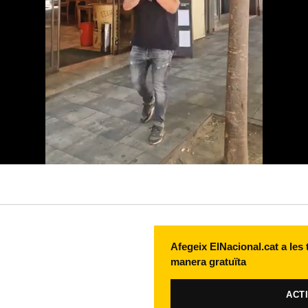
Afegeix ElNacional.cat a les
manera gratuïta
ACT