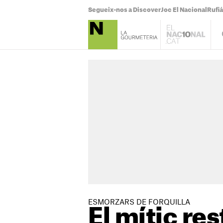
Segueix-nos a Discover
Joc El Nacional
Rufi
ESMORZARS DE FORQUILLA
El mític re