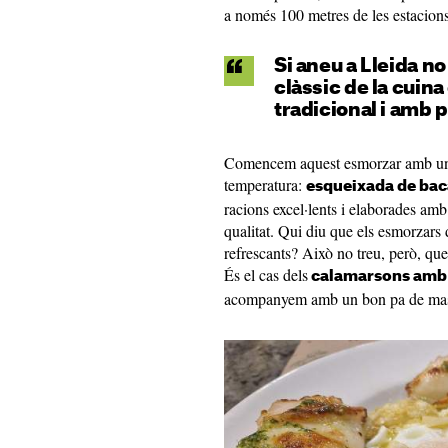
a només 100 metres de les estacions 
Si aneu a Lleida n
clàssic de la cuin
tradicional i amb 
Comencem aquest esmorzar amb uns p
temperatura:
esqueixada de bac
racions excel·lents i elaborades amb
qualitat. Qui diu que els esmorzars 
refrescants? Això no treu, però, qu
És el cas dels
calamarsons amb 
acompanyem amb un bon pa de mas