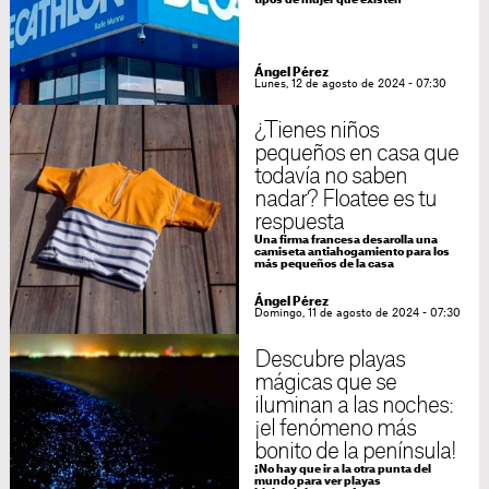
tipos de mujer que existen
Ángel Pérez
Lunes, 12 de agosto de 2024 - 07:30
¿Tienes niños
pequeños en casa que
todavía no saben
nadar? Floatee es tu
respuesta
Una firma francesa desarolla una
camiseta antiahogamiento para los
más pequeños de la casa
Ángel Pérez
Domingo, 11 de agosto de 2024 - 07:30
Descubre playas
mágicas que se
iluminan a las noches:
¡el fenómeno más
bonito de la península!
¡No hay que ir a la otra punta del
mundo para ver playas