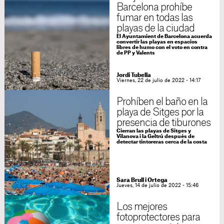
Barcelona prohíbe
fumar en todas las
playas de la ciudad
El Ayuntamient de Barcelona acuerda
convertir las playas en espacios
libres de humo con el voto en contra
de PP y Valents
Jordi Tubella
Viernes, 22 de julio de 2022 - 14:17
Prohíben el baño en la
playa de Sitges por la
presencia de tiburones
Cierran las playas de Sitges y
Vilanova i la Geltrú después de
detectar tintoreras cerca de la costa
Sara Brull i Ortega
Jueves, 14 de julio de 2022 - 15:46
Los mejores
fotoprotectores para