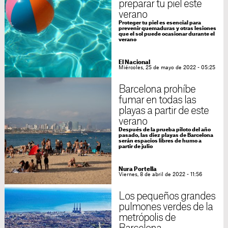
preparar tu piel este
verano
Proteger tu piel es esencial para
prevenir quemaduras y otras lesiones
que el sol puede ocasionar durante el
verano
El Nacional
Miércoles, 25 de mayo de 2022 - 05:25
Barcelona prohíbe
fumar en todas las
playas a partir de este
verano
Después de la prueba piloto del año
pasado, las diez playas de Barcelona
serán espacios libres de humo a
partir de julio
Nura Portella
Viernes, 8 de abril de 2022 - 11:56
Los pequeños grandes
pulmones verdes de la
metrópolis de