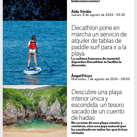
bioluminiscentes!
Aida Triviño
Jueves, 8 de agosto de 2024 - 05:30
Decathlon pone en
marcha un servicio de
alquiler de tablas de
paddle surf para ir a la
playa
La cadena francesa de material
deportivo Decathlon te facilita la
diversión
Ángel Pérez
Miércoles, 7 de agosto de 2024 - 09:00
Descubre una playa
interior única y
escondida: un tesoro
sacado de un cuento
de hadas
No se trata de una playa común y
corriente, sino una joya natural que
ha cautivado en todos los que lo han
visitado