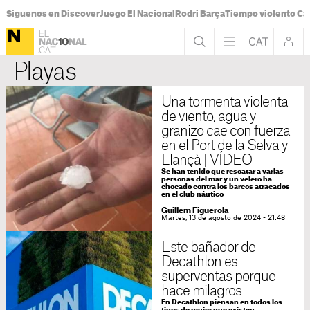
Síguenos en Discover
Juego El Nacional
Rodri Barça
Tiempo violento Ca
Playas
Una tormenta violenta
de viento, agua y
granizo cae con fuerza
en el Port de la Selva y
Llançà | VÍDEO
Se han tenido que rescatar a varias
personas del mar y un velero ha
chocado contra los barcos atracados
en el club náutico
Guillem Figuerola
Martes, 13 de agosto de 2024 - 21:48
Este bañador de
Decathlon es
superventas porque
hace milagros
En Decathlon piensan en todos los