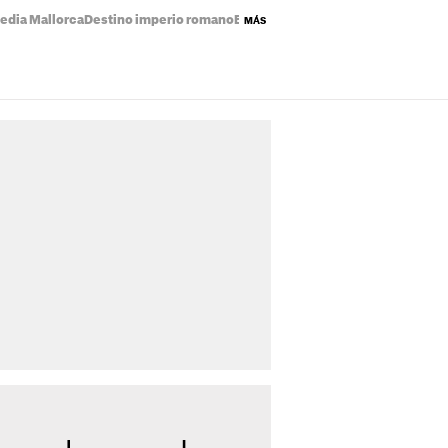
edia Mallorca
Destino imperio romano
Eclipse solar mapa
Precio de la luz
MÁS