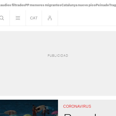
audios filtrados
PP menores migrantes
Catalunya nuevo pico
Peinado
Trag
CORONAVIRUS