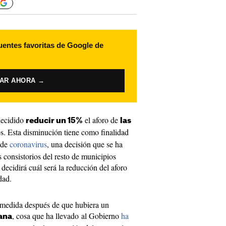
uentes favoritas de Google de
VAR AHORA →
decidido
el aforo de
reducir un 15%
las
s. Esta disminución tiene como finalidad
de
coronavirus
, una decisión que se ha
consistorios del resto de municipios
ecidirá cuál será la reducción del aforo
dad.
 medida después de que hubiera un
, cosa que ha llevado al Gobierno
ha
tana