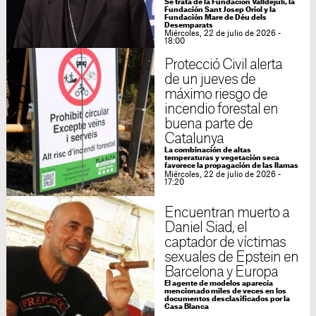
Se trata de la Fundación Valldejuli, la
Fundación Sant Josep Oriol y la
Fundación Mare de Déu dels
Desemparats
Miércoles, 22 de julio de 2026 -
18:00
Protecció Civil alerta
de un jueves de
máximo riesgo de
incendio forestal en
buena parte de
Catalunya
La combinación de altas
temperaturas y vegetación seca
favorece la propagación de las llamas
Miércoles, 22 de julio de 2026 -
17:20
Encuentran muerto a
Daniel Siad, el
captador de víctimas
sexuales de Epstein en
Barcelona y Europa
El agente de modelos aparecía
mencionado miles de veces en los
documentos desclasificados por la
Casa Blanca