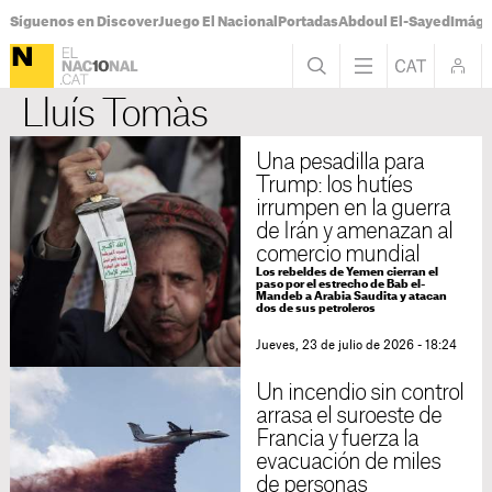
Síguenos en Discover
Juego El Nacional
Portadas
Abdoul El-Sayed
Imáge
Lluís Tomàs
Una pesadilla para
Trump: los hutíes
irrumpen en la guerra
de Irán y amenazan al
comercio mundial
Los rebeldes de Yemen cierran el
paso por el estrecho de Bab el-
Mandeb a Arabia Saudita y atacan
dos de sus petroleros
Jueves, 23 de julio de 2026 - 18:24
Un incendio sin control
arrasa el suroeste de
Francia y fuerza la
evacuación de miles
de personas