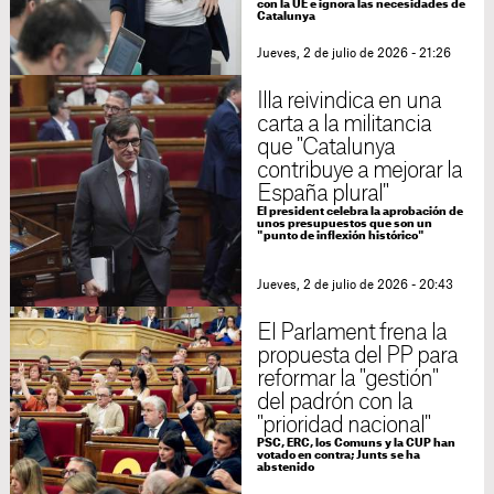
con la UE e ignora las necesidades de
Catalunya
Jueves, 2 de julio de 2026 - 21:26
Illa reivindica en una
carta a la militancia
que "Catalunya
contribuye a mejorar la
España plural"
El president celebra la aprobación de
unos presupuestos que son un
"punto de inflexión histórico"
Jueves, 2 de julio de 2026 - 20:43
El Parlament frena la
propuesta del PP para
reformar la "gestión"
del padrón con la
"prioridad nacional"
PSC, ERC, los Comuns y la CUP han
votado en contra; Junts se ha
abstenido