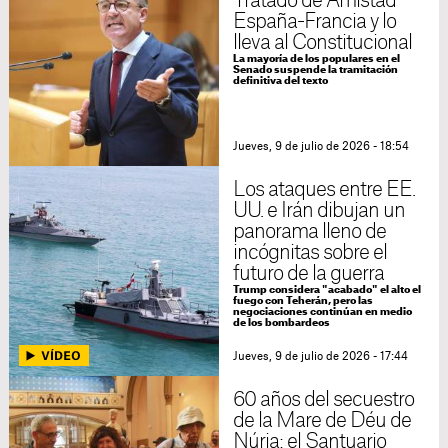
Tratado de Amistad
España-Francia y lo
lleva al Constitucional
La mayoría de los populares en el
Senado suspende la tramitación
definitiva del texto
Jueves, 9 de julio de 2026 - 18:54
Los ataques entre EE.
UU. e Irán dibujan un
panorama lleno de
incógnitas sobre el
futuro de la guerra
Trump considera "acabado" el alto el
fuego con Teherán, pero las
negociaciones continúan en medio
de los bombardeos
Jueves, 9 de julio de 2026 - 17:44
60 años del secuestro
de la Mare de Déu de
Núria: el Santuario