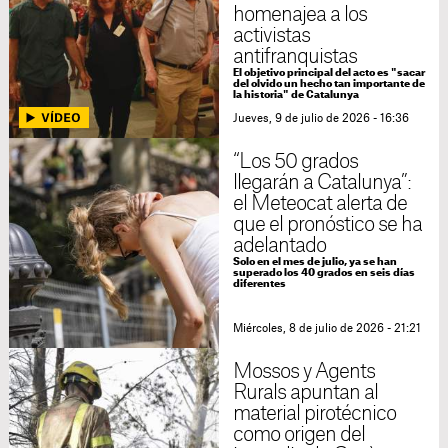
homenajea a los
activistas
antifranquistas
El objetivo principal del acto es "sacar
del olvido un hecho tan importante de
la historia" de Catalunya
Jueves, 9 de julio de 2026 - 16:36
“Los 50 grados
llegarán a Catalunya”:
el Meteocat alerta de
que el pronóstico se ha
adelantado
Solo en el mes de julio, ya se han
superado los 40 grados en seis días
diferentes
Miércoles, 8 de julio de 2026 - 21:21
Mossos y Agents
Rurals apuntan al
material pirotécnico
como origen del