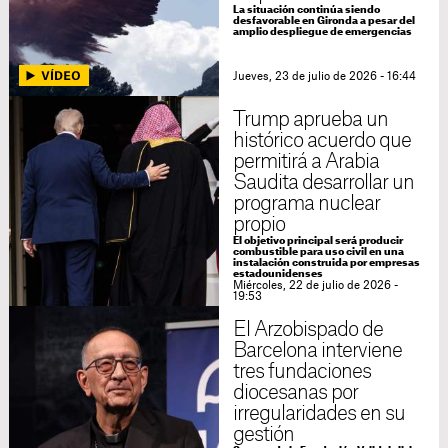
La situación continúa siendo
desfavorable en Gironda a pesar del
amplio despliegue de emergencias
Jueves, 23 de julio de 2026 - 16:44
Trump aprueba un
histórico acuerdo que
permitirá a Arabia
Saudita desarrollar un
programa nuclear
propio
El objetivo principal será producir
combustible para uso civil en una
instalación construida por empresas
estadounidenses
Miércoles, 22 de julio de 2026 -
19:53
El Arzobispado de
Barcelona interviene
tres fundaciones
diocesanas por
irregularidades en su
gestión