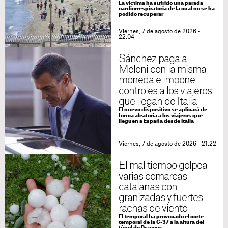
La víctima ha sufrido una parada
cardiorrespiratoria de la cual no se ha
podido recuperar
Viernes, 7 de agosto de 2026 -
22:04
Sánchez paga a
Meloni con la misma
moneda e impone
controles a los viajeros
que llegan de Italia
El nuevo dispositivo se aplicará de
forma aleatoria a los viajeros que
lleguen a España desde Italia
Viernes, 7 de agosto de 2026 - 21:22
El mal tiempo golpea
varias comarcas
catalanas con
granizadas y fuertes
rachas de viento
El temporal ha provocado el corte
temporal de la C-37 a la altura del