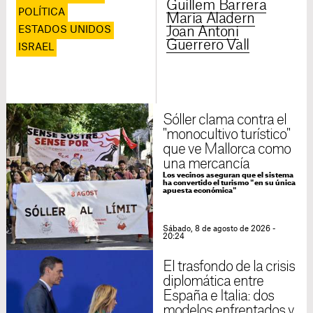
Guillem Barrera
POLÍTICA
Maria Aladern
ESTADOS UNIDOS
Joan Antoni
Guerrero Vall
ISRAEL
Sóller clama contra el
"monocultivo turístico"
que ve Mallorca como
una mercancía
Los vecinos aseguran que el sistema
ha convertido el turismo "en su única
apuesta económica"
Sábado, 8 de agosto de 2026 -
20:24
El trasfondo de la crisis
diplomática entre
España e Italia: dos
modelos enfrentados y