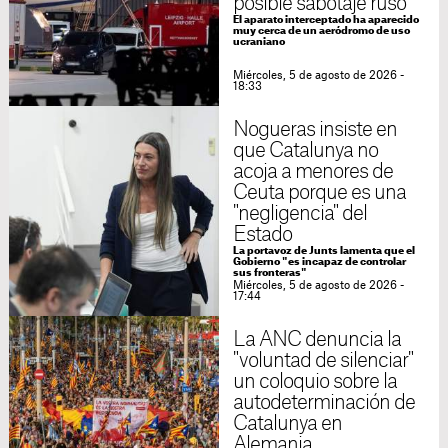
posible sabotaje ruso
El aparato interceptado ha aparecido
muy cerca de un aeródromo de uso
ucraniano
Miércoles, 5 de agosto de 2026 -
18:33
Nogueras insiste en
que Catalunya no
acoja a menores de
Ceuta porque es una
"negligencia" del
Estado
La portavoz de Junts lamenta que el
Gobierno "es incapaz de controlar
sus fronteras"
Miércoles, 5 de agosto de 2026 -
17:44
La ANC denuncia la
"voluntad de silenciar"
un coloquio sobre la
autodeterminación de
Catalunya en
Alemania