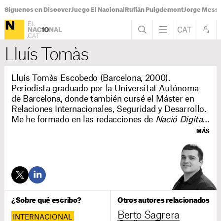
Síguenos en Discover
Juego El Nacional
Rufián Puigdemont
Jorge Messi
Lluís Tomàs
Lluís Tomàs Escobedo (Barcelona, 2000).
Periodista graduado por la Universitat Autónoma
de Barcelona, donde también cursé el Máster en
Relaciones Internacionales, Seguridad y Desarrollo.
Me he formado en las redacciones de
Nació Digital
,
la revista del Reial Club Nàutic de Barcelona y TV3,
MÁS
donde he cubierto temas como las últimas
elecciones de Estados Unidos. Actualmente, soy
redactor de la sección de continuidad en
ElNacional.cat
.
¿Sobre qué escribo?
Otros autores relacionados
Berto Sagrera
INTERNACIONAL