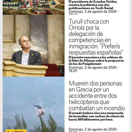
El presidente de Estados Unidos
reaviva la polémica con dos
publicaciones en Truth Social
Domingo, 2 de agosto de 2026 -
20:47
Turull choca con
Orriols por la
delegación de
competencias en
inmigración: "Preferís
respuestas españolas"
El juntaire reacciona a las críticas de
la líder de Aliança sobre la propuesta
de los de Puigdemont
Domingo, 2 de agosto de 2026 -
19:25
Mueren dos personas
en Grecia por un
accidente entre dos
helicópteros que
combatían un incendio
El estado heleno vive una temporada
de incendios con rachas de viento de
hasta 100 kilómetros por hora
Domingo, 2 de agosto de 2026 -