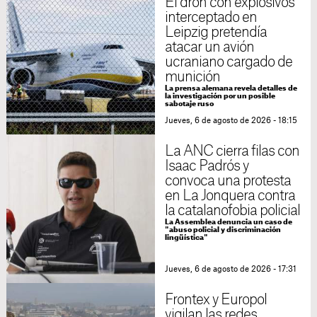
El dron con explosivos
interceptado en
Leipzig pretendía
atacar un avión
ucraniano cargado de
munición
La prensa alemana revela detalles de
la investigación por un posible
sabotaje ruso
Jueves, 6 de agosto de 2026 - 18:15
La ANC cierra filas con
Isaac Padrós y
convoca una protesta
en La Jonquera contra
la catalanofobia policial
La Assemblea denuncia un caso de
"abuso policial y discriminación
lingüística"
Jueves, 6 de agosto de 2026 - 17:31
Frontex y Europol
vigilan las redes