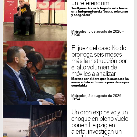
un referéndum
YesCymru traza la hoja de ruta hacia
una independencia "justa, tolerante
y acogedora"
Miércoles, 5 de agosto de 2026 -
21:30
El juez del caso Koldo
prorroga seis meses
más la instrucción por
el alto volumen de
móviles a analizar
Moreno considera que la causa no ha
avanzado lo suficiente para darse por
concluida
Miércoles, 5 de agosto de 2026 -
19:54
Un dron explosivo y un
choque en pleno vuelo
ponen Leipzig en
alerta: investigan un