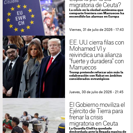
migratoria de Ceuta?
La crisis en la ciudad autónoma que
comparte frontera con Marruecos ha
encendido las alarmas en Europa
Viernes, 31 de julio de 2026 - 17:43
EE. UU. cierra filas con
Mohamed VI y
reivindica una alianza
"fuerte y duradera" con
Marruecos
Trump pretende reforzar aún más la
colaboración con Rabat en ámbitos
considerados estratégicos
Jueves, 30 de julio de 2026 - 21:45
El Gobierno moviliza el
Ejército de Tierra para
frenar la crisis
migratoria en Ceuta
La Guardia Civil ha quedado
desbordada ante la llegada masiva de