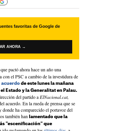
uentes favoritas de Google de
VAR AHORA →
o que pactó ahora hace un año una
a con el PSC a cambio de la investidura de
l
acuerdo
de este lunes la mañana
 el Estado y la Generalitat en Palau.
irección del partido a
ElNacional.cat,
del acuerdo. En la rueda de prensa que se
 y donde ha comparecido el portavoz del
anos también han
lamentado que la
más "escenificación" que
 ido reclamando en los
últimos días
, a