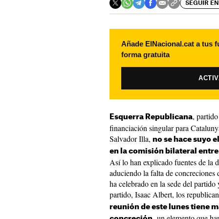
SEGUIR EN
Añade ElNacional.cat a tus f
forma gratuita
ACTI
, partid
Esquerra Republicana
financiación singular para Cataluny
Salvador Illa,
no se hace suyo e
en la comisión bilateral entre
Así lo han explicado fuentes de la d
aduciendo la falta de concreciones 
ha celebrado en la sede del partido
partido, Isaac Albert, los republic
reunión de este lunes tiene 
un elemento que han
concreción,