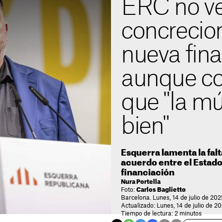
ERC no ve
concrecion
nueva fina
aunque co
que "la m
bien"
Esquerra lamenta la fal
acuerdo entre el Estado 
financiación
Nura Portella
Foto:
Carlos Baglietto
Barcelona. Lunes, 14 de julio de 202
Actualizado: Lunes, 14 de julio de 2
Tiempo de lectura: 2 minutos