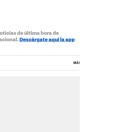
oticias de última hora de
acional.
Descárgate aquí la app
MÁS