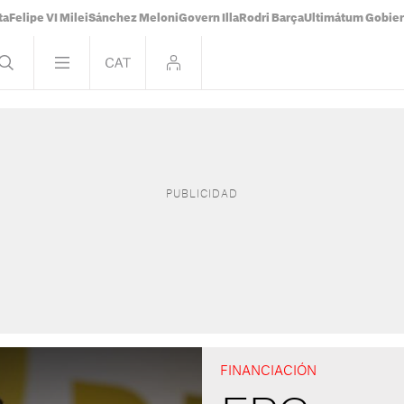
ta
Felipe VI Milei
Sánchez Meloni
Govern Illa
Rodri Barça
Ultimátum Gobiern
FINANCIACIÓN