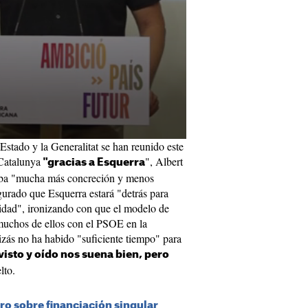
Estado y la Generalitat se han reunido este
 Catalunya
", Albert
"gracias a Esquerra
taba "mucha más concreción y menos
gurado que Esquerra estará "detrás para
lidad", ironizando con que el modelo de
muchos de ellos con el PSOE en la
zás no ha habido "suficiente tiempo" para
isto y oído nos suena bien, pero
lto.
o sobre financiación singular