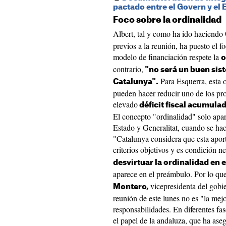
pactado entre el Govern y el 
Foco sobre la ordinalidad
Albert, tal y como ha ido haciendo
previos a la reunión, ha puesto el f
modelo de financiación respete la
o
contrario,
"no será un buen sis
Para Esquerra, esta 
Catalunya".
pueden hacer reducir uno de los pro
elevado
déficit fiscal acumula
El concepto "ordinalidad" solo apa
Estado y Generalitat, cuando se hace
"Catalunya considera que esta apor
criterios objetivos y es condición n
desvirtuar la ordinalidad en e
aparece en el preámbulo. Por lo que
vicepresidenta del gobi
Montero,
reunión de este lunes no es "la mejo
responsabilidades. En diferentes fa
el papel de la andaluza, que ha ase