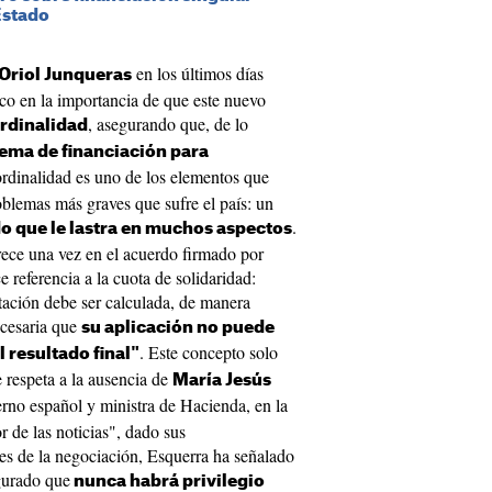
Estado
en los últimos días
Oriol Junqueras
oco en la importancia de que este nuevo
, asegurando que, de lo
rdinalidad
tema de financiación para
ordinalidad es uno de los elementos que
blemas más graves que sufre el país: un
.
do que le lastra en muchos aspectos
rece una vez en el acuerdo firmado por
 referencia a la cuota de solidaridad:
tación debe ser calculada, de manera
ecesaria que
su aplicación no puede
. Este concepto solo
l resultado final"
 respeta a la ausencia de
María Jesús
erno español y ministra de Hacienda, en la
r de las noticias", dado sus
ses de la negociación, Esquerra ha señalado
gurado que
nunca habrá privilegio