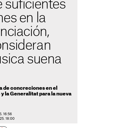
 suficientes
es en la
nciación,
nsideran
úsica suena
ta de concreciones en el
y la Generalitat para la nueva
5. 16:56
025. 18:00