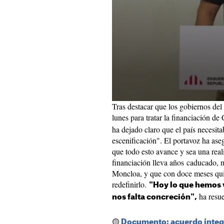
Tras destacar que los gobiernos del 
lunes para tratar la financiación de
ha dejado claro que el país necesi
escenificación". El portavoz ha ase
que todo esto avance y sea una rea
financiación lleva años caducado, 
Moncloa, y que con doce meses qui
redefinirlo.
"Hoy lo que hemos v
ha resue
nos falta concreción",
🟡
Documento: acuerdo íntegr