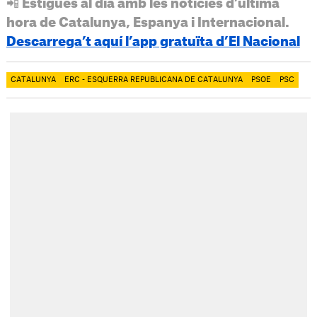
📲 Estigues al dia amb les notícies d’última
hora de Catalunya, Espanya i Internacional.
Descarrega’t aquí l’app gratuïta d’El Nacional
CATALUNYA
ERC - ESQUERRA REPUBLICANA DE CATALUNYA
PSOE
PSC