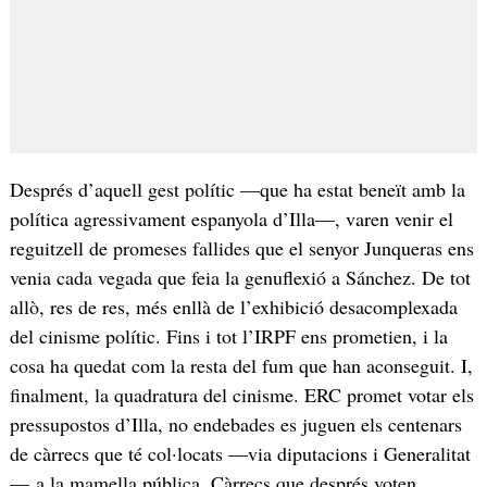
Després d’aquell gest polític —que ha estat beneït amb la
política agressivament espanyola d’Illa—, varen venir el
reguitzell de promeses fallides que el senyor Junqueras ens
venia cada vegada que feia la genuflexió a Sánchez. De tot
allò, res de res, més enllà de l’exhibició desacomplexada
del cinisme polític. Fins i tot l’IRPF ens prometien, i la
cosa ha quedat com la resta del fum que han aconseguit. I,
finalment, la quadratura del cinisme. ERC promet votar els
pressupostos d’Illa, no endebades es juguen els centenars
de càrrecs que té col·locats —via diputacions i Generalitat
— a la mamella pública. Càrrecs que després voten