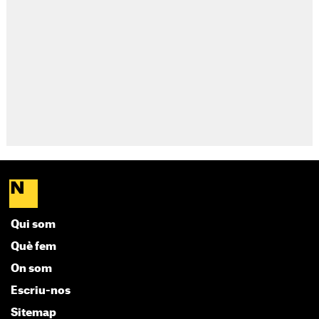
Qui som
Què fem
On som
Escriu-nos
Sitemap