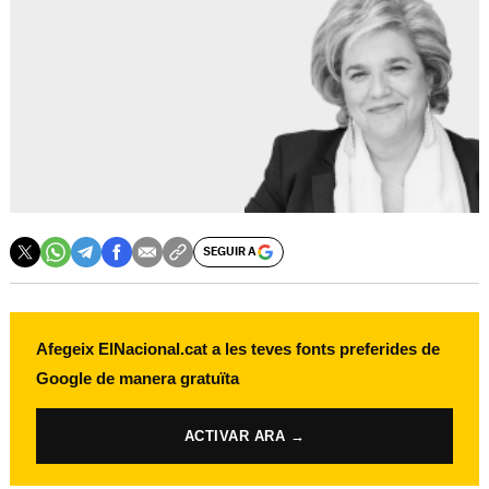
SEGUIR A
Afegeix ElNacional.cat a les teves fonts preferides de
Google de manera gratuïta
ACTIVAR ARA →