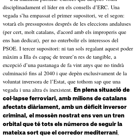
disciplinadament el líder en els consells d’ERC. Una
vegada s’ha empassat el primer supositori, ve el segon:
votarà els pressupostos després de les eleccions andaluses
(per cert, molt catalans, d'acord amb els improperis que
ens han dedicat), per no enterbolir els interessos del
PSOE. I tercer supositori: ni tan sols regalant aquest poder
màxim a Illa és capaç de treure’n res de tangible, a
excepció d’una pastanaga de fa vint anys que no tindrà
culminació fins al 2040 i que depèn exclusivament de la
voluntat inversora de l’Estat, que tothom sap que una
vegada i una altra és inexistent.
En plena situació de
col·lapse ferroviari, amb milions de catalans
afectats diàriament, amb un dèficit inversor
criminal,
el mossèn nostrat ens ven un tren
orbital que té tots els números de seguir la
,
mateixa sort que el corredor mediterrani