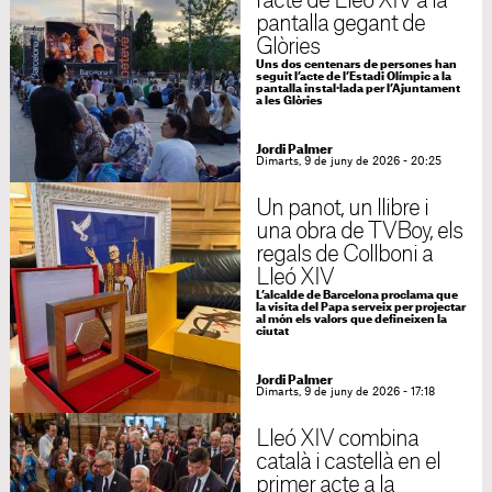
l’acte de Lleó XIV a la
pantalla gegant de
Glòries
Uns dos centenars de persones han
seguit l’acte de l’Estadi Olímpic a la
pantalla instal·lada per l’Ajuntament
a les Glòries
Jordi Palmer
Dimarts, 9 de juny de 2026 - 20:25
Un panot, un llibre i
una obra de TVBoy, els
regals de Collboni a
Lleó XIV
L’alcalde de Barcelona proclama que
la visita del Papa serveix per projectar
al món els valors que defineixen la
ciutat
Jordi Palmer
Dimarts, 9 de juny de 2026 - 17:18
Lleó XIV combina
català i castellà en el
primer acte a la