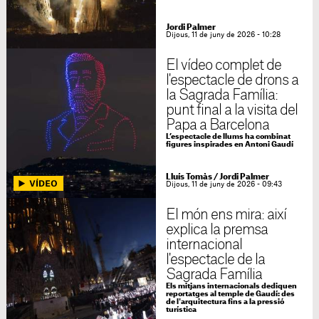
Jordi Palmer
Dijous, 11 de juny de 2026 - 10:28
El vídeo complet de
l'espectacle de drons a
la Sagrada Família:
punt final a la visita del
Papa a Barcelona
L’espectacle de llums ha combinat
figures inspirades en Antoni Gaudí
Lluís Tomàs
/
Jordi Palmer
Dijous, 11 de juny de 2026 - 09:43
El món ens mira: així
explica la premsa
internacional
l'espectacle de la
Sagrada Família
Els mitjans internacionals dediquen
reportatges al temple de Gaudí: des
de l'arquitectura fins a la pressió
turística