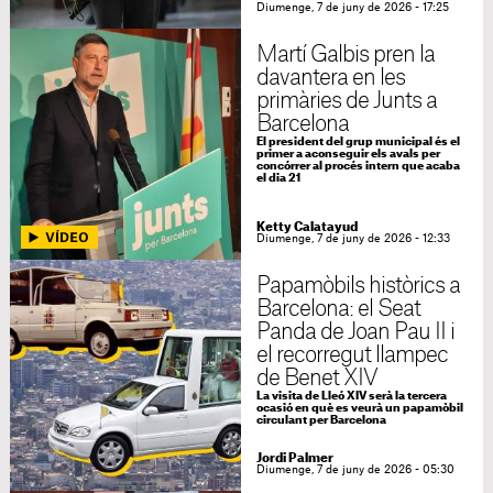
Diumenge, 7 de juny de 2026 - 17:25
Martí Galbis pren la
davantera en les
primàries de Junts a
Barcelona
El president del grup municipal és el
primer a aconseguir els avals per
concórrer al procés intern que acaba
el dia 21
Ketty Calatayud
Diumenge, 7 de juny de 2026 - 12:33
Papamòbils històrics a
Barcelona: el Seat
Panda de Joan Pau II i
el recorregut llampec
de Benet XIV
La visita de Lleó XIV serà la tercera
ocasió en què es veurà un papamòbil
circulant per Barcelona
Jordi Palmer
Diumenge, 7 de juny de 2026 - 05:30