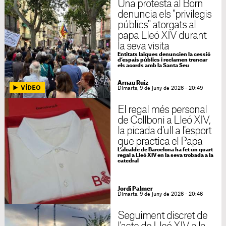
Una protesta al Born
denuncia els "privilegis
públics" atorgats al
papa Lleó XIV durant
la seva visita
Entitats laiques denuncien la cessió
d’espais públics i reclamen trencar
els acords amb la Santa Seu
Arnau Ruiz
Dimarts, 9 de juny de 2026 - 20:49
El regal més personal
de Collboni a Lleó XIV,
la picada d'ull a l'esport
que practica el Papa
L’alcalde de Barcelona ha fet un quart
regal a Lleó XIV en la seva trobada a la
catedral
Jordi Palmer
Dimarts, 9 de juny de 2026 - 20:46
Seguiment discret de