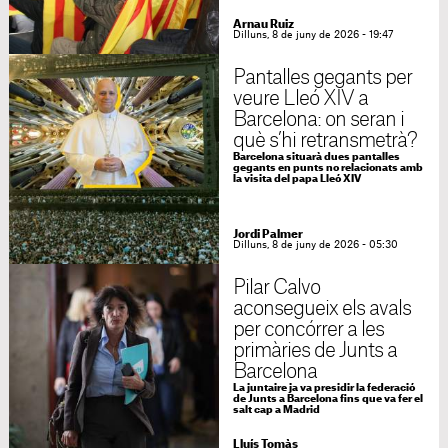
Arnau Ruiz
Dilluns, 8 de juny de 2026 - 19:47
Pantalles gegants per
veure Lleó XIV a
Barcelona: on seran i
què s’hi retransmetrà?
Barcelona situarà dues pantalles
gegants en punts no relacionats amb
la visita del papa Lleó XIV
Jordi Palmer
Dilluns, 8 de juny de 2026 - 05:30
Pilar Calvo
aconsegueix els avals
per concórrer a les
primàries de Junts a
Barcelona
La juntaire ja va presidir la federació
de Junts a Barcelona fins que va fer el
salt cap a Madrid
Lluís Tomàs