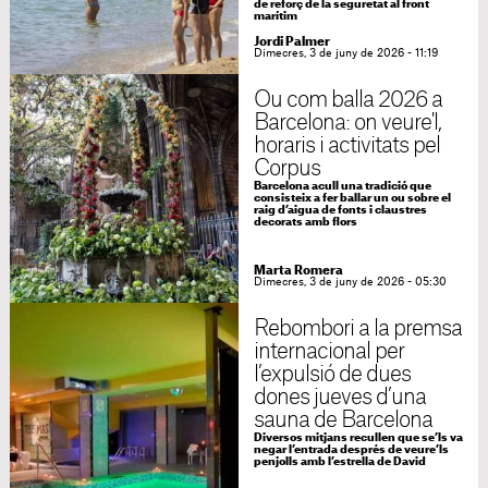
de reforç de la seguretat al front
marítim
Jordi Palmer
Dimecres, 3 de juny de 2026 - 11:19
Ou com balla 2026 a
Barcelona: on veure'l,
horaris i activitats pel
Corpus
Barcelona acull una tradició que
consisteix a fer ballar un ou sobre el
raig d’aigua de fonts i claustres
decorats amb flors
Marta Romera
Dimecres, 3 de juny de 2026 - 05:30
Rebombori a la premsa
internacional per
l’expulsió de dues
dones jueves d’una
sauna de Barcelona
Diversos mitjans recullen que se’ls va
negar l’entrada després de veure’ls
penjolls amb l’estrella de David