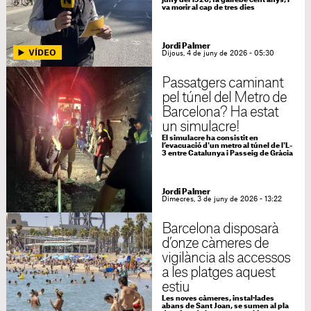
juny del 1926, fa gairebé cent anys, i
va morir al cap de tres dies
Jordi Palmer
Dijous, 4 de juny de 2026 - 05:30
Passatgers caminant
pel túnel del Metro de
Barcelona? Ha estat
un simulacre!
El simulacre ha consistit en
l’evacuació d'un metro al túnel de l'L-
3 entre Catalunya i Passeig de Gràcia
Jordi Palmer
Dimecres, 3 de juny de 2026 - 13:22
Barcelona disposarà
d’onze càmeres de
vigilància als accessos
a les platges aquest
estiu
Les noves càmeres, instal·lades
abans de Sant Joan, se sumen al pla