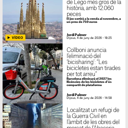
de Lego més gros de la
història, amb 12.060
peces
El joc sortirà a la venda al novembre, a
un preu de 750 euros
Jordi Palmer
Dijous, 4 de juny de 2026 - 18:25
Collboni anuncia
l’eliminació del
‘bicisharing’: “Les
bicicletes estan tirades
per tot arreu”
Barcelona eliminarà el 2027 les
llicències de les bicicletes d'ús
compartit de plataforma
Jordi Palmer
Dijous, 4 de juny de 2026 - 14:58
Localitzat un refugi de
la Guerra Civil en
l’àmbit de les obres del