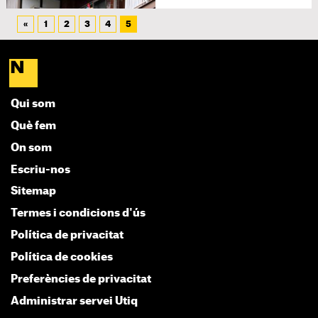
«
1
2
3
4
5
Qui som
Què fem
On som
Escriu-nos
Sitemap
Termes i condicions d'ús
Política de privacitat
Política de cookies
Preferències de privacitat
Administrar servei Utiq