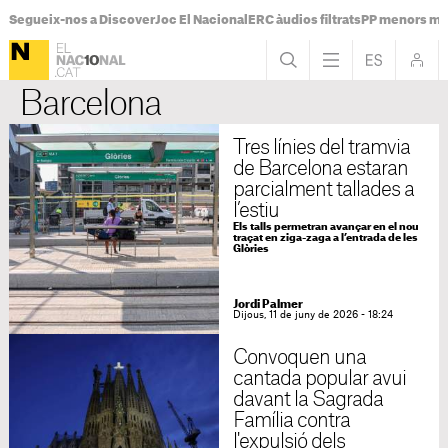
Segueix-nos a Discover
Joc El Nacional
ERC àudios filtrats
PP menors mi
Barcelona
Tres línies del tramvia
de Barcelona estaran
parcialment tallades a
l’estiu
Els talls permetran avançar en el nou
traçat en ziga-zaga a l’entrada de les
Glòries
Jordi Palmer
Dijous, 11 de juny de 2026 - 18:24
Convoquen una
cantada popular avui
davant la Sagrada
Família contra
l'expulsió dels