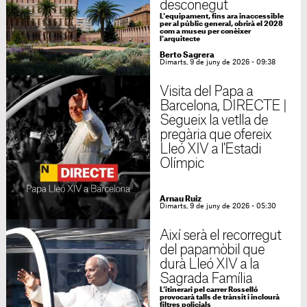
desconegut
L'equipament, fins ara inaccessible
per al públic general, obrirà el 2028
com a museu per conèixer
l'arquitecte
Berto Sagrera
Dimarts, 9 de juny de 2026 - 09:38
Visita del Papa a
Barcelona, DIRECTE |
Segueix la vetlla de
pregària que ofereix
Lleó XIV a l'Estadi
Olímpic
Arnau Ruiz
Dimarts, 9 de juny de 2026 - 05:30
Així serà el recorregut
del papamòbil que
durà Lleó XIV a la
Sagrada Família
L'itinerari pel carrer Rosselló
provocarà talls de trànsit i inclourà
filtres policials