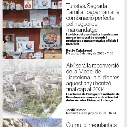
Turistes, Sagrada
Família i papamania: la
combinació perfecta
pel negoci del
marxandatge
La visita del pontífex ha impulsat un
mercat temporal de records i
productes commemoratius oficials i
paral·lels
Ketty Calatayud
Dissabte, 6 de juny de 2026 - 11:10
Així serà la reconversió
de la Model de
Barcelona: inici d’obres
aquest any i horitzó
final cap al 2034
La reforma de l’antiga presó Model de
Barcelona començarà amb el trasllat
de les escoles Xirinacs i Entença
Jordi Palmer
Divendres, 5 de juny de 2026 - 16:43
Cúmul d’irregularitats