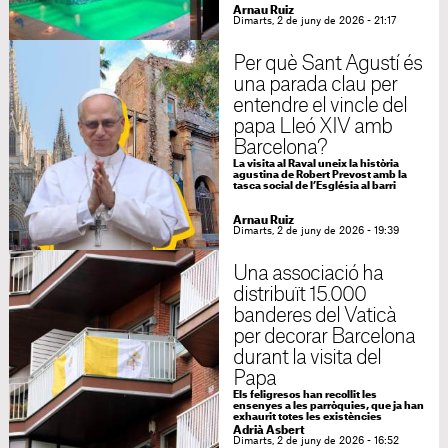
Arnau Ruiz
Dimarts, 2 de juny de 2026 - 21:17
Per què Sant Agustí és
una parada clau per
entendre el vincle del
papa Lleó XIV amb
Barcelona?
La visita al Raval uneix la història
agustina de Robert Prevost amb la
tasca social de l’Església al barri
Arnau Ruiz
Dimarts, 2 de juny de 2026 - 19:39
Una associació ha
distribuït 15.000
banderes del Vaticà
per decorar Barcelona
durant la visita del
Papa
Els feligresos han recollit les
ensenyes a les parròquies, que ja han
exhaurit totes les existències
Adrià Asbert
Dimarts, 2 de juny de 2026 - 16:52