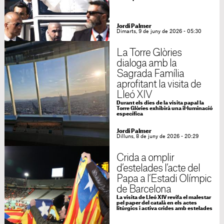
Jordi Palmer
Dimarts, 9 de juny de 2026 - 05:30
La Torre Glòries
dialoga amb la
Sagrada Família
aprofitant la visita de
Lleó XIV
Durant els dies de la visita papal la
Torre Glòries exhibirà una il·luminació
específica
Jordi Palmer
Dilluns, 8 de juny de 2026 - 20:29
Crida a omplir
d’estelades l’acte del
Papa a l’Estadi Olímpic
de Barcelona
La visita de Lleó XIV revifa el malestar
pel paper del català en els actes
litúrgics i activa crides amb estelades