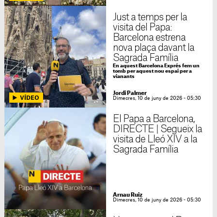
Just a temps per la
visita del Papa:
Barcelona estrena
nova plaça davant la
Sagrada Família
En aquest Barcelona Exprés fem un
tomb per aquest nou espai per a
vianants
Jordi Palmer
Dimecres, 10 de juny de 2026 - 05:30
El Papa a Barcelona,
DIRECTE | Segueix la
visita de Lleó XIV a la
Sagrada Família
Arnau Ruiz
Dimecres, 10 de juny de 2026 - 05:30