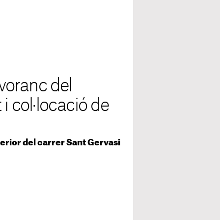
svoranc del
i col·locació de
perior del carrer Sant Gervasi