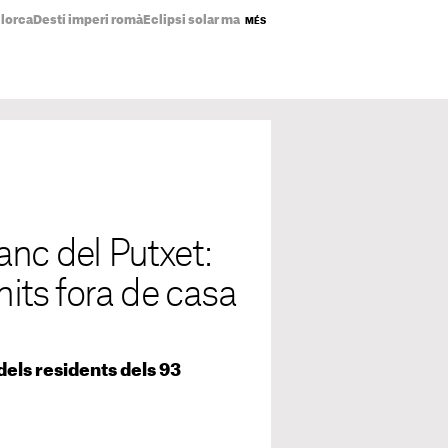
llorca
Destí imperi romà
Eclipsi solar mapa
Preu de la llum avui
Mapa de not
MÉS
anc del Putxet:
nits fora de casa
 dels residents dels 93