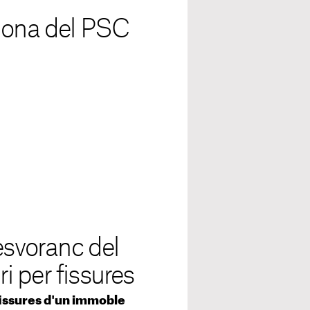
elona del PSC
esvoranc del
ri per fissures
 fissures d'un immoble