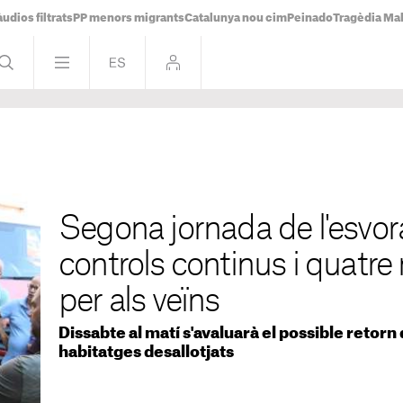
udios filtrats
PP menors migrants
Catalunya nou cim
Peinado
Tragèdia Ma
Segona jornada de l'esvor
controls continus i quatre 
per als veïns
Dissabte al matí s'avaluarà el possible retorn
habitatges desallotjats