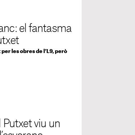
anc: el fantasma
utxet
per les obres de l’L9, però
l Putxet viu un