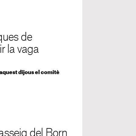
eques de
r la vaga
aquest dijous el comitè
passeig del Born