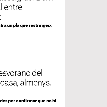
l entre
t
ra un pla que restringeix
'esvoranc del
 casa, almenys,
des per confirmar que no hi