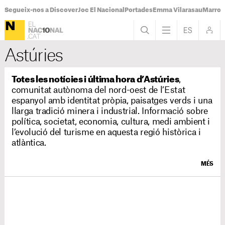
Segueix-nos a Discover
Joc El Nacional
Portades
Emma Vilarasau
Marroc
Astúries
Totes les notícies i última hora d’Astúries
,
comunitat autònoma del nord-oest de l’Estat
espanyol amb identitat pròpia, paisatges verds i una
llarga tradició minera i industrial. Informació sobre
política, societat, economia, cultura, medi ambient i
l’evolució del turisme en aquesta regió històrica i
atlàntica.
MÉS