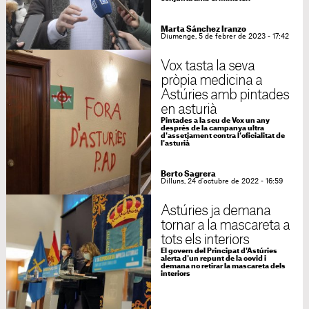
Marta Sánchez Iranzo
Diumenge, 5 de febrer de 2023 - 17:42
Vox tasta la seva
pròpia medicina a
Astúries amb pintades
en asturià
Pintades a la seu de Vox un any
després de la campanya ultra
d'assetjament contra l'oficialitat de
l'asturià
Berto Sagrera
Dilluns, 24 d'octubre de 2022 - 16:59
Astúries ja demana
tornar a la mascareta a
tots els interiors
El govern del Principat d'Astúries
alerta d'un repunt de la covid i
demana no retirar la mascareta dels
interiors