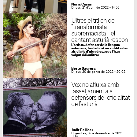
Núria Casas
Dijous, 21 d'abril de 2022 - 14:36
Ultres el titllen de
"transformista
supremacista" i el
cantant asturià respon
L'artista, defensor de la llengua
asturiana, ha dedicat un subtil vídeo
als diaris d'ultradreta que l'han
volgut ridiculitzar
Berto Sagrera
Dijous, 20 de gener de 2022 - 20:02
Vox no afluixa amb
l'assetjament als
defensors de l'oficialitat
de l'asturià
Judit Pellicer
Divendres, 3 de desembre de 2021 -
11:13