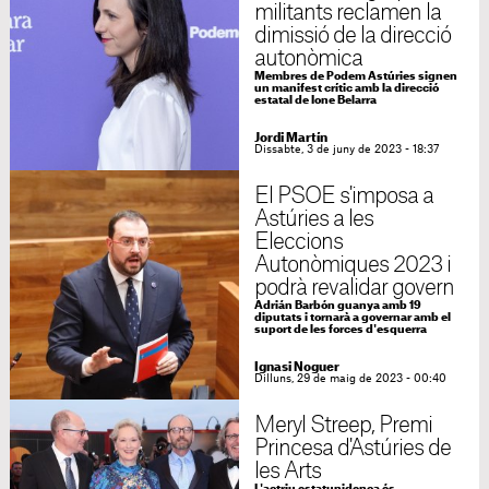
militants reclamen la
dimissió de la direcció
autonòmica
Membres de Podem Astúries signen
un manifest crític amb la direcció
estatal de Ione Belarra
Jordi Martín
Dissabte, 3 de juny de 2023 - 18:37
El PSOE s'imposa a
Astúries a les
Eleccions
Autonòmiques 2023 i
podrà revalidar govern
Adrián Barbón guanya amb 19
diputats i tornarà a governar amb el
suport de les forces d'esquerra
Ignasi Noguer
Dilluns, 29 de maig de 2023 - 00:40
Meryl Streep, Premi
Princesa d'Astúries de
les Arts