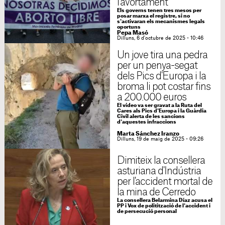
l’avortament
Els governs tenen tres mesos per
posar marxa el registre, si no
s'activaran els mecanismes legals
oportuns
Pepa Masó
Dilluns, 6 d'octubre de 2025 - 10:46
Un jove tira una pedra
per un penya-segat
dels Pics d'Europa i la
broma li pot costar fins
a 200.000 euros
El vídeo va ser gravat a la Ruta del
Cares als Pics d'Europa i la Guàrdia
Civil alerta de les sancions
d'aquestes infraccions
Marta Sánchez Iranzo
Dilluns, 19 de maig de 2025 - 09:26
Dimiteix la consellera
asturiana d'Indústria
per l'accident mortal de
la mina de Cerredo
La consellera Belarmina Díaz acusa el
PP i Vox de politització de l'accident i
de persecució personal