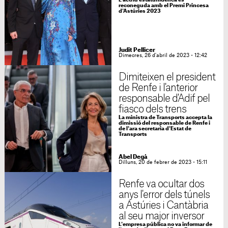
L'actriu estatunidenca és
reconeguda amb el Premi Princesa
d'Astúries 2023
Judit Pellicer
Dimecres, 26 d'abril de 2023 - 12:42
Dimiteixen el president
de Renfe i l'anterior
responsable d'Adif pel
fiasco dels trens
La ministra de Transports accepta la
dimissió del responsable de Renfe i
de l'ara secretaria d'Estat de
Transports
Abel Degà
Dilluns, 20 de febrer de 2023 - 15:11
Renfe va ocultar dos
anys l'error dels túnels
a Astúries i Cantàbria
al seu major inversor
L'empresa pública no va informar de