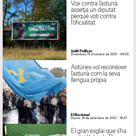
Vox contra l'asturià:
assetja un diputat
perquè voti contra
l'oficialitat
Judit Pellicer
Divendres, 15 d'octubre de 2021 - 09:55
Astúries vol reconèixer
l'asturià com la seva
llengua pròpia
El Nacional
Dijous, 16 de setembre de 2021 - 18:47
El gran esglai que s'ha