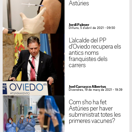
Astúries
Jordi Palmer
Dilluns, 5 d'abril de 2021 - 09:50
L'alcalde del PP
d'Oviedo recupera els
antics noms
franquistes dels
carrers
Joel Carrasco Albertus
Divendres, 19 de març de 2021 - 19:39
Com s'ho ha fet
Astúries per haver
subministrat totes les
primeres vacunes?