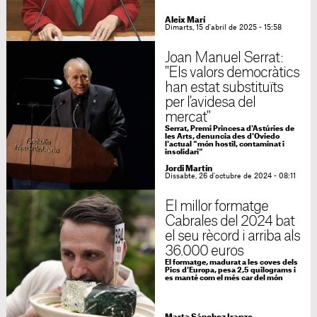
Aleix Marí
Dimarts, 15 d'abril de 2025 - 15:58
Joan Manuel Serrat:
"Els valors democràtics
han estat substituïts
per l'avidesa del
mercat"
Serrat, Premi Princesa d'Astúries de
les Arts, denuncia des d'Oviedo
l'actual "món hostil, contaminat i
insolidari"
Jordi Martín
Dissabte, 26 d'octubre de 2024 - 08:11
El millor formatge
Cabrales del 2024 bat
el seu rècord i arriba als
36.000 euros
El formatge, madurat a les coves dels
Pics d'Europa, pesa 2,5 quilograms i
es manté com el més car del món