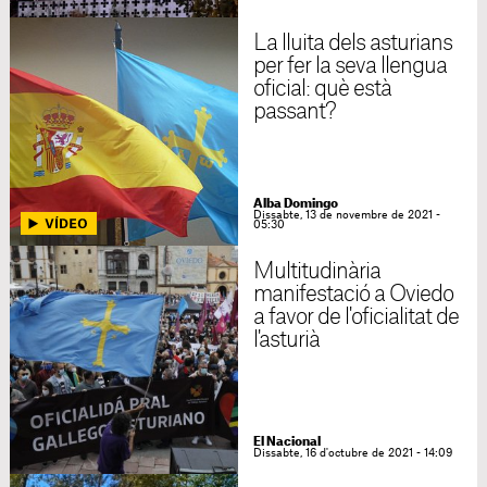
La lluita dels asturians
per fer la seva llengua
oficial: què està
passant?
Alba Domingo
Dissabte, 13 de novembre de 2021 -
05:30
Multitudinària
manifestació a Oviedo
a favor de l'oficialitat de
l'asturià
El Nacional
Dissabte, 16 d'octubre de 2021 - 14:09