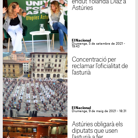
endut Yolanda Díaz a
Astúries
El Nacional
Diumenge, 5 de setembre de 2021 -
19:43
Concentració per
reclamar l'oficialitat de
l'asturià
El Nacional
Diumenge, 9 de maig de 2021 - 18:31
Astúries obligarà els
diputats que usen
l'asturià a fer