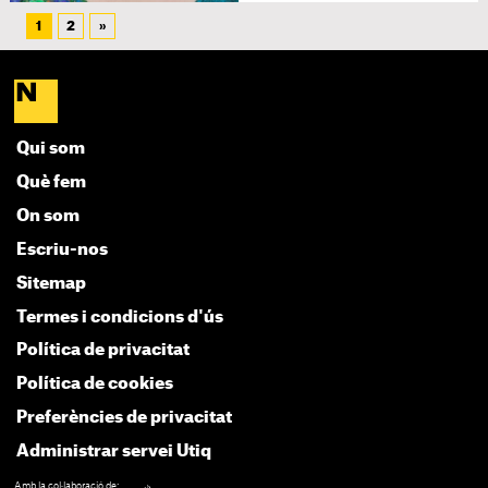
1
2
»
Qui som
Què fem
On som
Escriu-nos
Sitemap
Termes i condicions d'ús
Política de privacitat
Política de cookies
Preferències de privacitat
Administrar servei Utiq
Amb la col·laboració de: