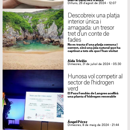
Marta Sánchez Iranzo
Dilluns, 26 d'agost de 2024 - 12:07
Descobreix una platja
interior única i
amagada: un tresor
tret d'un conte de
fades
No es tracta d'una platja comuna i
corrent, sinó una joia natural que ha
captivat a tots els que l'han visitat
Aida Triviño
Dimecres, 31 de juliol de 2024 - 05:30
Hunosa vol competir al
sector de l'hidrogen
verd
El Pozo Fondón de Langreo acollirà
una planta d'hidrogen renovable
Ángel Pérez
Dimecres, 8 de maig de 2024 - 21:44