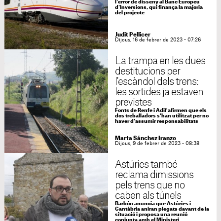
l'error de disseny al Banc Europeu
d'Inversions, qui finança la majoria
del projecte
Judit Pellicer
Dijous, 16 de febrer de 2023 - 07:26
La trampa en les dues
destitucions per
l'escàndol dels trens:
les sortides ja estaven
previstes
Fonts de Renfe i Adif afirmen que els
dos treballadors s'han utilitzat per no
haver d'assumir responsabilitats
Marta Sánchez Iranzo
Dijous, 9 de febrer de 2023 - 08:38
Astúries també
reclama dimissions
pels trens que no
caben als túnels
Barbón anuncia que Astúries i
Cantàbria aniran plegats davant de la
situació i proposa una reunió
conjunta amb el Ministeri