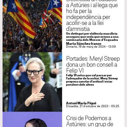
a Astúries i al·lega que
ho fa per la
independència per
acollir-se a la llei
d'amnistia
Un detingut per violència masclista
assegura que creia que estava a una
comissaria dels Mossos d'Esquadra
Marta Sánchez Iranzo
Dimarts, 19 de març de 2024 - 13:09
Portades: Meryl Streep
dona un bon consell a
Felip VI
Felip VI avisa que cal passar per
l’adreçador de la unitat. Mery Streep
proposa canviar d’actitud i estar
pendent dels altres
Antoni Maria Piqué
Dissabte, 21 d'octubre de 2023 - 05:25
Crisi de Podemos a
Astúries: un grup de