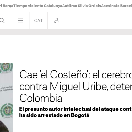
i Barça
Tiempo violento Catalunya
Antifrau Sílvia Orriols
Asesinato Barce
Cae 'el Costeño': el cereb
contra Miguel Uribe, dete
Colombia
El presunto autor intelectual del ataque cont
ha sido arrestado en Bogotá