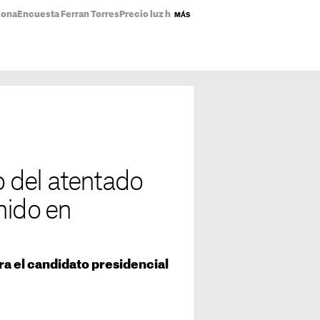
lona
Encuesta Ferran Torres
Precio luz hoy
Abdoul El-Sayed
Incendio piso
MÁS
ro del atentado
nido en
ra el candidato presidencial