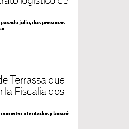
arato logístico de
 pasado julio, dos personas
as
 de Terrassa que
la Fiscalía dos
a cometer atentados y buscó