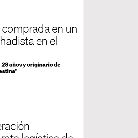
a comprada en un
ihadista en el
28 años y originario de
estina"
eración