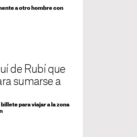
amente a otro hombre con
uí de Rubí que
para sumarse a
llete para viajar a la zona
ón