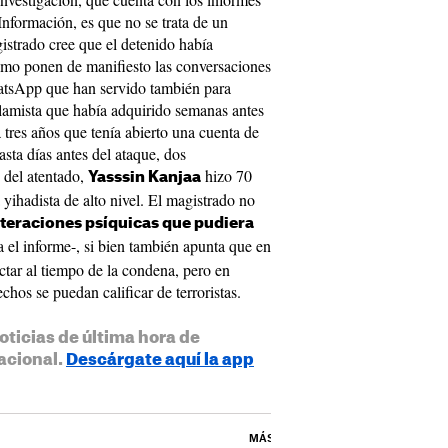
Información, es que no se trata de un
istrado cree que el detenido había
como ponen de manifiesto las conversaciones
tsApp que han servido también para
islamista que había adquirido semanas antes
 tres años que tenía abierto una cuenta de
sta días antes del ataque, dos
s del atentado,
hizo 70
Yasssin Kanjaa
yihadista de alto nivel. El magistrado no
lteraciones psíquicas que pudiera
a el informe-, si bien también apunta que en
ctar al tiempo de la condena, pero en
chos se puedan calificar de terroristas.
oticias de última hora de
acional.
Descárgate aquí la app
MÁS