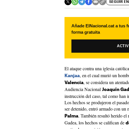
SEGUIR EN
Añade ElNacional.cat a tus f
forma gratuita
ACTI
El ataque contra una iglesia católic
, en el cual murió un hombr
Kanjaa
, se considera un atentado 
Valencia
Audiencia Nacional
Joaquín Ga
instrucción del caso, tal como han i
Los hechos se produjeron el pasado
ser detenido, entró armado con un m
. También resultó herido el 
Palma
Gadea, los hechos se califican de
d