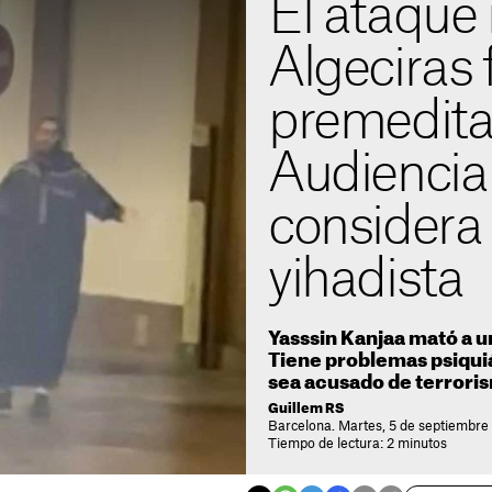
El ataque
Algeciras 
premedita
Audiencia
considera
yihadista
Yasssin Kanjaa mató a u
Tiene problemas psiquiá
sea acusado de terrori
Guillem RS
Barcelona. Martes, 5 de septiembre
Tiempo de lectura: 2 minutos