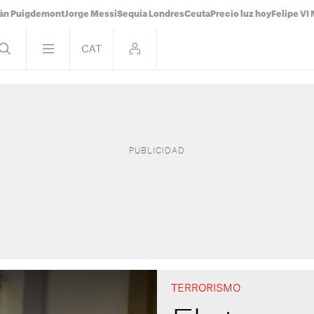
ián Puigdemont
Jorge Messi
Sequía Londres
Ceuta
Precio luz hoy
Felipe VI 
TERRORISMO