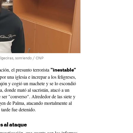
 Algeciras, sonriendo / CNP
ción, el presunto terrorista
"inestable"
or una iglesia e increpar a los feligreses,
cajón y cogió un machete y se lo escondió
ia, donde mató al sacristán, atacó a un
ser "converso". Alrededor de las siete y
rgen de Palma, atacando mortalmente al
tarde fue detenido.
s al ataque
investigación, que cuenta con los informes