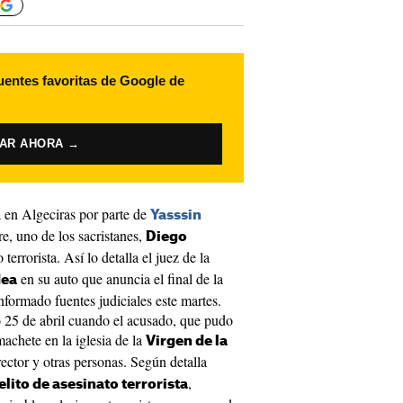
uentes favoritas de Google de
VAR AHORA →
a en Algeciras por parte de
Yasssin
e, uno de los sacristanes,
Diego
terrorista. Así lo detalla el juez de la
en su auto que anuncia el final de la
dea
nformado fuentes judiciales este martes.
 25 de abril cuando el acusado, que pudo
achete en la iglesia de la
Virgen de la
rector y otras personas. Según detalla
,
elito de asesinato terrorista