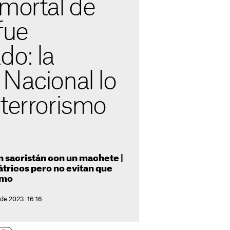
 mortal de
fue
do: la
 Nacional lo
 terrorismo
n sacristán con un machete |
tricos pero no evitan que
smo
 de 2023. 16:16