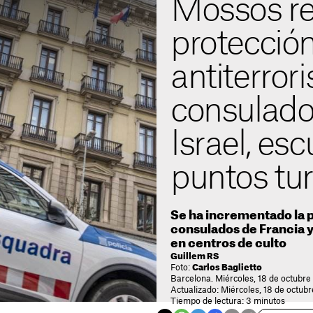
Mossos re
protecció
antiterrori
consulado
Israel, esc
puntos tur
Se ha incrementado la p
consulados de Francia y
en centros de culto
Guillem RS
Foto:
Carlos Baglietto
Barcelona. Miércoles, 18 de octubre
Actualizado: Miércoles, 18 de octub
Tiempo de lectura: 3 minutos