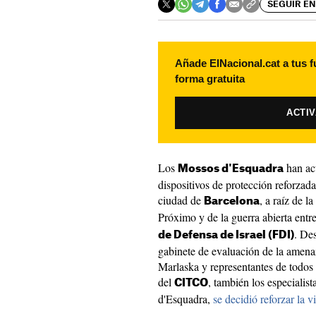
SEGUIR EN
Añade ElNacional.cat a tus f
forma gratuita
ACTI
Los
han ac
Mossos d'Esquadra
dispositivos de protección reforzada
ciudad de
, a raíz de l
Barcelona
Próximo y de la guerra abierta entre
. De
de Defensa de Israel (FDI)
gabinete de evaluación de la amenaz
Marlaska y representantes de todos 
del
, también los especialis
CITCO
d'Esquadra,
se decidió reforzar la v