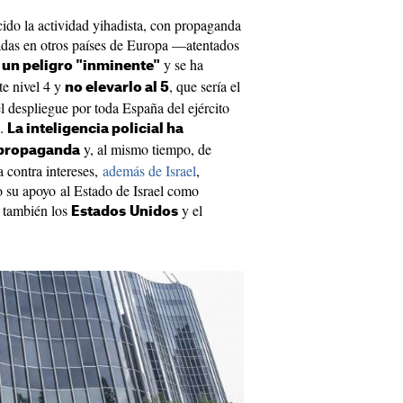
ido la actividad yihadista, con propaganda
adas en otros países de Europa —atentados
y se ha
 un peligro "inminente"
te nivel 4 y
, que sería el
no elevarlo al 5
 despliegue por toda España del ejército
s.
La inteligencia policial ha
y, al mismo tiempo, de
 propaganda
a contra intereses,
además de Israel
,
 su apoyo al Estado de Israel como
 también los
y el
Estados
Unidos