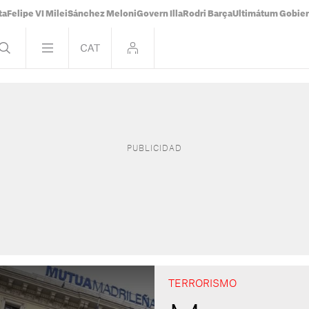
ta
Felipe VI Milei
Sánchez Meloni
Govern Illa
Rodri Barça
Ultimátum Gobiern
TERRORISMO