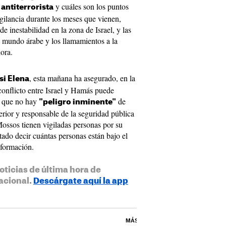
y cuáles son los puntos
a antiterrorista
gilancia durante los meses que vienen,
e inestabilidad en la zona de Israel, y las
l mundo árabe y los llamamientos a la
ora.
, esta mañana ha asegurado, en la
si Elena
 conflicto entre Israel y Hamás puede
ro que no hay
de
"peligro inminente"
terior y responsable de la seguridad pública
ossos tienen vigiladas personas por su
itado decir cuántas personas están bajo el
nformación.
oticias de última hora de
acional.
Descárgate aquí la app
MÁS