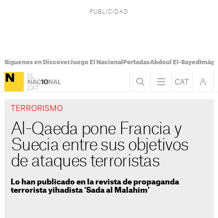
Síguenos en Discover
Juego El Nacional
Portadas
Abdoul El-Sayed
Imáge
TERRORISMO
Al-Qaeda pone Francia y
Suecia entre sus objetivos
de ataques terroristas
Lo han publicado en la revista de propaganda
terrorista yihadista 'Sada al Malahim'