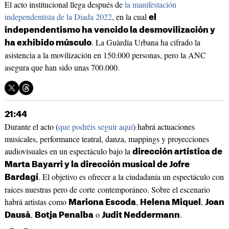
El acto institucional llega después de
la manifestación
independentista de la Diada 2022
, en la cual
el
independentismo ha vencido la desmovilización y
. La Guàrdia Urbana ha cifrado la
ha exhibido músculo
asistencia a la movilización en 150.000 personas, pero la ANC
asegura que han sido unas 700.000.
21:44
Durante el acto (
que podréis seguir aquí
) habrá actuaciones
musicales, performance teatral, danza, mappings y proyecciones
audiovisuales en un espectáculo bajo la
dirección artística de
Marta Bayarri y la dirección musical de Jofre
. El objetivo es ofrecer a la ciudadanía un espectáculo con
Bardagí
raíces nuestras pero de corte contemporáneo. Sobre el escenario
habrá artistas como
,
,
Mariona Escoda
Helena Miquel
Joan
,
o
.
Dausà
Botja Penalba
Judit Neddermann