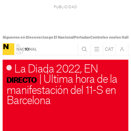
Síguenos en Discover
Juego El Nacional
Portadas
Controles vuelos Italia
La Diada 2022, EN
|
Última hora de la
DIRECTO
manifestación del 11-S en
Barcelona