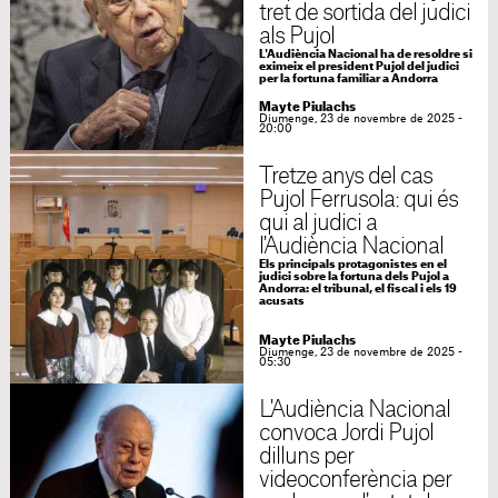
tret de sortida del judici
als Pujol
L'Audiència Nacional ha de resoldre si
eximeix el president Pujol del judici
per la fortuna familiar a Andorra
Mayte Piulachs
Diumenge, 23 de novembre de 2025 -
20:00
Tretze anys del cas
Pujol Ferrusola: qui és
qui al judici a
l'Audiència Nacional
Els principals protagonistes en el
judici sobre la fortuna dels Pujol a
Andorra: el tribunal, el fiscal i els 19
acusats
Mayte Piulachs
Diumenge, 23 de novembre de 2025 -
05:30
L'Audiència Nacional
convoca Jordi Pujol
dilluns per
videoconferència per