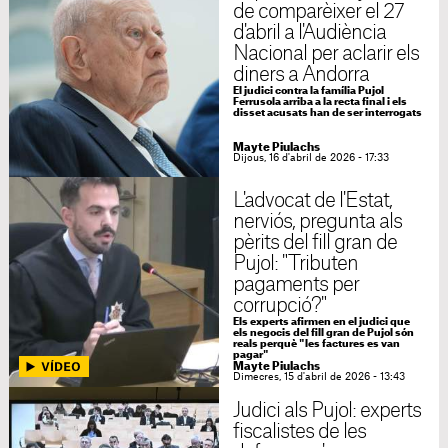
de comparèixer el 27
d'abril a l'Audiència
Nacional per aclarir els
diners a Andorra
El judici contra la família Pujol
Ferrusola arriba a la recta final i els
disset acusats han de ser interrogats
Mayte Piulachs
Dijous, 16 d'abril de 2026 - 17:33
L'advocat de l'Estat,
nerviós, pregunta als
pèrits del fill gran de
Pujol: "Tributen
pagaments per
corrupció?"
Els experts afirmen en el judici que
els negocis del fill gran de Pujol són
reals perquè "les factures es van
pagar"
Mayte Piulachs
Dimecres, 15 d'abril de 2026 - 13:43
Judici als Pujol: experts
fiscalistes de les