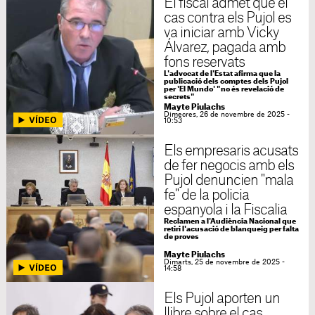
El fiscal admet que el
cas contra els Pujol es
va iniciar amb Vicky
Álvarez, pagada amb
fons reservats
L'advocat de l'Estat afirma que la
publicació dels comptes dels Pujol
per 'El Mundo' "no és revelació de
secrets"
Mayte Piulachs
Dimecres, 26 de novembre de 2025 -
10:53
Els empresaris acusats
de fer negocis amb els
Pujol denuncien "mala
fe" de la policia
espanyola i la Fiscalia
Reclamen a l'Audiència Nacional que
retiri l'acusació de blanqueig per falta
de proves
Mayte Piulachs
Dimarts, 25 de novembre de 2025 -
14:58
Els Pujol aporten un
llibre sobre el cas