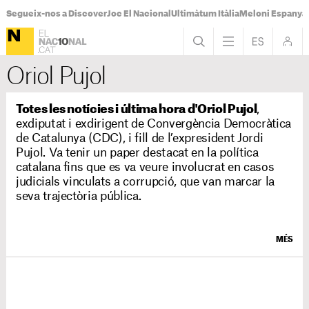
Segueix-nos a Discover
Joc El Nacional
Ultimàtum Itàlia
Meloni Espanya
Oriol Pujol
Totes les notícies i última hora d'Oriol Pujol
,
exdiputat i exdirigent de Convergència Democràtica
de Catalunya (CDC), i fill de l’expresident Jordi
Pujol. Va tenir un paper destacat en la política
catalana fins que es va veure involucrat en casos
judicials vinculats a corrupció, que van marcar la
seva trajectòria pública.
MÉS