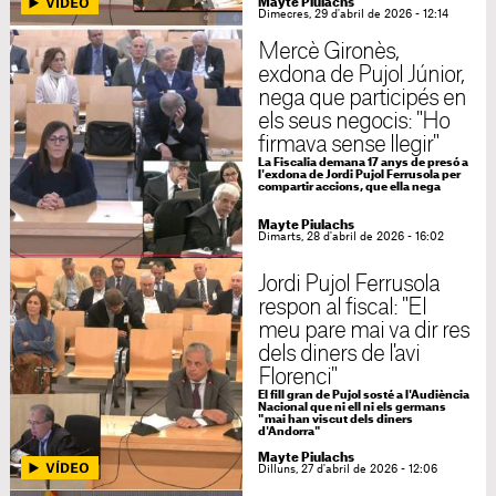
Mayte Piulachs
Dimecres, 29 d'abril de 2026 - 12:14
Mercè Gironès,
exdona de Pujol Júnior,
nega que participés en
els seus negocis: "Ho
firmava sense llegir"
La Fiscalia demana 17 anys de presó a
l'exdona de Jordi Pujol Ferrusola per
compartir accions, que ella nega
Mayte Piulachs
Dimarts, 28 d'abril de 2026 - 16:02
Jordi Pujol Ferrusola
respon al fiscal: "El
meu pare mai va dir res
dels diners de l'avi
Florenci"
El fill gran de Pujol sosté a l'Audiència
Nacional que ni ell ni els germans
"mai han viscut dels diners
d'Andorra"
Mayte Piulachs
Dilluns, 27 d'abril de 2026 - 12:06