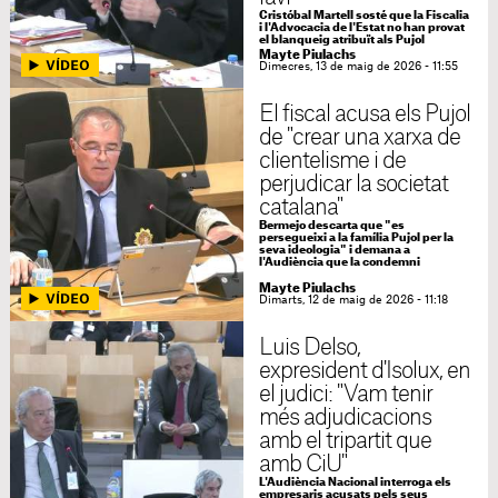
Cristóbal Martell sosté que la Fiscalia
i l'Advocacia de l'Estat no han provat
el blanqueig atribuït als Pujol
Mayte Piulachs
Dimecres, 13 de maig de 2026 - 11:55
El fiscal acusa els Pujol
de "crear una xarxa de
clientelisme i de
perjudicar la societat
catalana"
Bermejo descarta que "es
persegueixi a la família Pujol per la
seva ideologia" i demana a
l'Audiència que la condemni
Mayte Piulachs
Dimarts, 12 de maig de 2026 - 11:18
Luis Delso,
expresident d'Isolux, en
el judici: "Vam tenir
més adjudicacions
amb el tripartit que
amb CiU"
L'Audiència Nacional interroga els
empresaris acusats pels seus