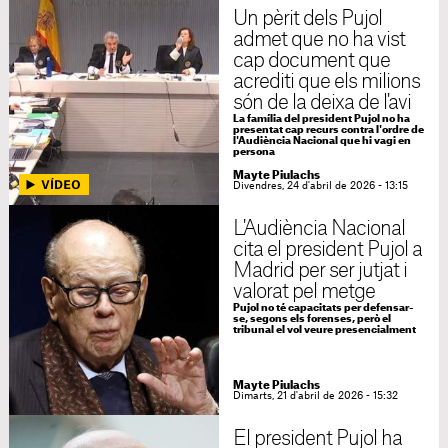
Un pèrit dels Pujol
admet que no ha vist
cap document que
acrediti que els milions
són de la deixa de l'avi
La família del president Pujol no ha
presentat cap recurs contra l'ordre de
l'Audiència Nacional que hi vagi en
persona
Mayte Piulachs
Divendres, 24 d'abril de 2026 - 13:15
L'Audiència Nacional
cita el president Pujol a
Madrid per ser jutjat i
valorat pel metge
Pujol no té capacitats per defensar-
se, segons els forenses, però el
tribunal el vol veure presencialment
Mayte Piulachs
Dimarts, 21 d'abril de 2026 - 15:32
El president Pujol ha