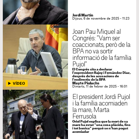
Jordi Martín
Dijous, 6 de novembre de 2025 - 11:23
Joan Pau Miquel al
Congrés: "Vam ser
coaccionats, però de la
BPA no va sortir
informació de la família
Pujol"
El Congrés cita a declarar
l'expresident Rajoy i Fernández Díaz,
després de les acusacions de
l'exdirectiu de la BPA
Mayte Piulachs
Dimarts, 11 de febrer de 2025 - 16:01
El president Jordi Pujol
i la família acomiaden
la mare, Marta
Ferrusola
Oriol Pujol explica que la mort de sa
mare ha estat "una cosa plàcida, fins
i tot bonica" perquè se n'han pogut
acomiadar