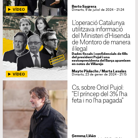
Berto Sagrera
Dimarts, 9 de juliol de 2024 - 21:24
L'operació Catalunya
utilitzava informació
del Ministeri d'Hisenda
de Montoro de manera
il·legal
Dades fiscals i confidencials de fills
del president Pujol i una
exvicepresidenta del Barça apareixen
en notes de Villarejo
Mayte Piulachs
/
Marta Lasalas
Dimarts, 23 de gener de 2024 - 21:15
Cs, sobre Oriol Pujol:
"El príncep del 3% l'ha
feta i no l'ha pagada"
Gemma Liñán