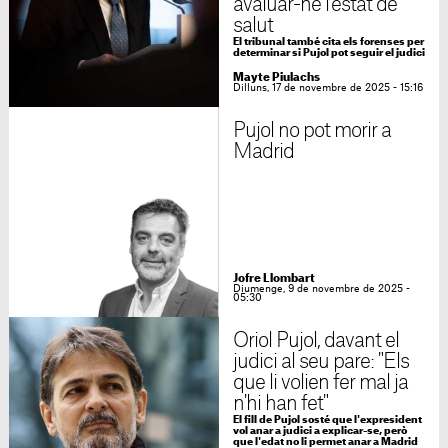
avaluar-ne l'estat de
salut
El tribunal també cita els forenses per
determinar si Pujol pot seguir el judici
Mayte Piulachs
Dilluns, 17 de novembre de 2025 - 15:16
Pujol no pot morir a
Madrid
Jofre Llombart
Diumenge, 9 de novembre de 2025 -
05:30
Oriol Pujol, davant el
judici al seu pare: "Els
que li volien fer mal ja
n'hi han fet"
El fill de Pujol sosté que l'expresident
vol anar a judici a explicar-se, però
que l'edat no li permet anar a Madrid