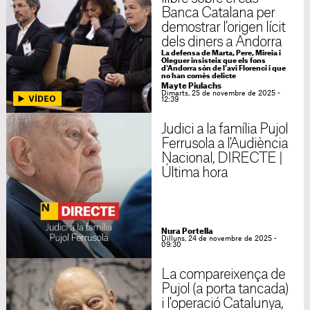
Banca Catalana per
demostrar l'origen lícit
dels diners a Andorra
La defensa de Marta, Pere, Mireia i
Oleguer insisteix que els fons
d'Andorra són de l'avi Florenci i que
no han comès delicte
Mayte Piulachs
Dimarts, 25 de novembre de 2025 -
12:39
Judici a la família Pujol
Ferrusola a l'Audiència
Nacional, DIRECTE |
Última hora
Nura Portella
Dilluns, 24 de novembre de 2025 -
09:30
La compareixença de
Pujol (a porta tancada)
i l'operació Catalunya,