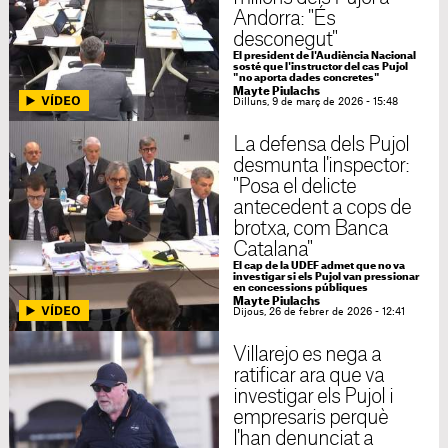
Andorra: "És
desconegut"
El president de l'Audiència Nacional
sosté que l'instructor del cas Pujol
"no aporta dades concretes"
Mayte Piulachs
Dilluns, 9 de març de 2026 - 15:48
La defensa dels Pujol
desmunta l'inspector:
"Posa el delicte
antecedent a cops de
brotxa, com Banca
Catalana"
El cap de la UDEF admet que no va
investigar si els Pujol van pressionar
en concessions públiques
Mayte Piulachs
Dijous, 26 de febrer de 2026 - 12:41
Villarejo es nega a
ratificar ara que va
investigar els Pujol i
empresaris perquè
l'han denunciat a