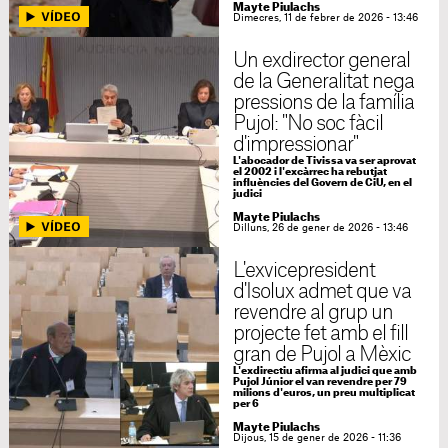
Mayte Piulachs
Dimecres, 11 de febrer de 2026 - 13:46
Un exdirector general
de la Generalitat nega
pressions de la família
Pujol: "No soc fàcil
d'impressionar"
L'abocador de Tivissa va ser aprovat
el 2002 i l'excàrrec ha rebutjat
influències del Govern de CiU, en el
judici
Mayte Piulachs
Dilluns, 26 de gener de 2026 - 13:46
L'exvicepresident
d'Isolux admet que va
revendre al grup un
projecte fet amb el fill
gran de Pujol a Mèxic
L'exdirectiu afirma al judici que amb
Pujol Júnior el van revendre per 79
milions d'euros, un preu multiplicat
per 6
Mayte Piulachs
Dijous, 15 de gener de 2026 - 11:36