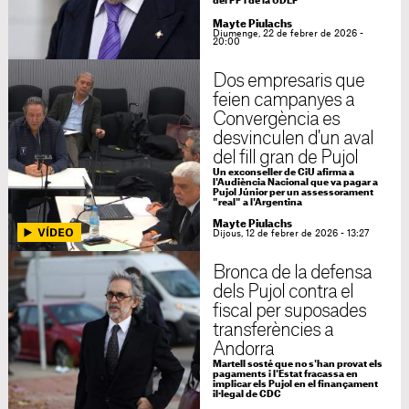
del PP i de la UDEF
Mayte Piulachs
Diumenge, 22 de febrer de 2026 -
20:00
Dos empresaris que
feien campanyes a
Convergència es
desvinculen d'un aval
del fill gran de Pujol
Un exconseller de CiU afirma a
l'Audiència Nacional que va pagar a
Pujol Júnior per un assessorament
"real" a l'Argentina
Mayte Piulachs
Dijous, 12 de febrer de 2026 - 13:27
Bronca de la defensa
dels Pujol contra el
fiscal per suposades
transferències a
Andorra
Martell sosté que no s'han provat els
pagaments i l'Estat fracassa en
implicar els Pujol en el finançament
il·legal de CDC