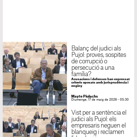
Balanç del judici als
Pujol: proves, sospites
de corrupció o
persecució a una
família?
Acusacions i defenses han expressat
criteris oposats amb jurisprudència i
enginy
Mayte Piulachs
Diumenge, 17 de maig de 2026 - 05:30
Vist per a sentència el
judici als Pujol: els
empresaris neguen el
blanqueig i reclamen