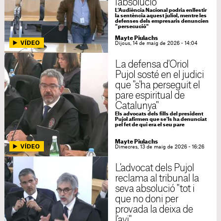
l'absolució
L'Audiència Nacional podria enllestir
la sentència aquest juliol, mentre les
defenses dels empresaris denuncien
"persecució"
Mayte Piulachs
Dijous, 14 de maig de 2026 - 14:04
La defensa d'Oriol
Pujol sosté en el judici
que "s'ha perseguit el
pare espiritual de
Catalunya"
Els advocats dels fills del president
Pujol afirmen que se'ls ha denunciat
pel fet de qui era el seu pare
Mayte Piulachs
Dimecres, 13 de maig de 2026 - 16:26
L'advocat dels Pujol
reclama al tribunal la
seva absolució "tot i
que no doni per
provada la deixa de
l'avi"