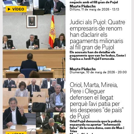
negocis amb el fill gran de Pujol
Mayte Piulachs
Dilluns, 11 de maig de 2026 - 13:13
Judici als Pujol: Quatre
empresaris de renom
han d'aclarir els
pagaments milionaris
al fill gran de Pujol
Els acusats han de detallar els
pagaments que van fer Isolux, Emte i
Copisa a Jordi Pujol Ferrusola
Mayte Piulachs
Diumenge, 10 de maig de 2026 - 20:00
Oriol, Marta, Mireia,
Pere i Oleguer
defensen el llegat
perquè l'avi patia per
les despeses "de país"
de Pujol
Oriol Pujol denuncia que la policia
espanyola va aportar "informació
falsa" de la seva dona, com de Mas i
Trias