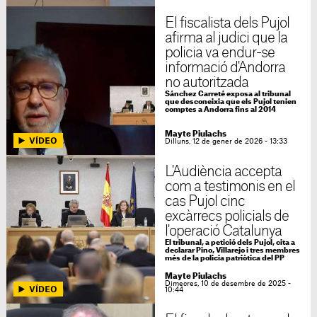
El fiscalista dels Pujol
afirma al judici que la
policia va endur-se
informació d'Andorra
no autoritzada
Sánchez Carreté exposa al tribunal
que desconeixia que els Pujol tenien
comptes a Andorra fins al 2014
Mayte Piulachs
Dilluns, 12 de gener de 2026 - 13:33
L'Audiència accepta
com a testimonis en el
cas Pujol cinc
excàrrecs policials de
l'operació Catalunya
El tribunal, a petició dels Pujol, cita a
declarar Pino, Villarejo i tres membres
més de la policia patriòtica del PP
Mayte Piulachs
Dimecres, 10 de desembre de 2025 -
10:44