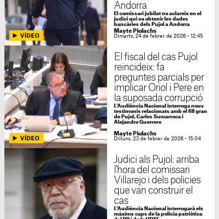
Andorra
El comissari jubilat no aclareix en el
judici qui va obtenir les dades
bancàries dels Pujol a Andorra
Mayte Piulachs
Dimarts, 24 de febrer de 2026 - 12:45
El fiscal del cas Pujol
reincideix: fa
preguntes parcials per
implicar Oriol i Pere en
la suposada corrupció
L'Audiència Nacional interroga nous
testimonis relacionats amb el fill gran
de Pujol, Carles Sumarroca i
Alejandro Guerrero
Mayte Piulachs
Dilluns, 23 de febrer de 2026 - 15:04
Judici als Pujol: arriba
l'hora del comissari
Villarejo i dels policies
que van construir el
cas
L'Audiència Nacional interrogarà els
màxims caps de la policia patriòtica