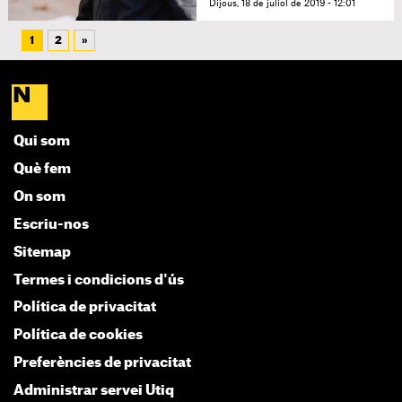
Dijous, 18 de juliol de 2019 - 12:01
1
2
»
Qui som
Què fem
On som
Escriu-nos
Sitemap
Termes i condicions d'ús
Política de privacitat
Política de cookies
Preferències de privacitat
Administrar servei Utiq