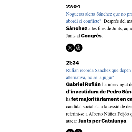
22:04
Nogueras alerta Sánchez que no prov
abordi el conflicte"
. Després del ma
a les files de Junts, aqu
Sánchez
Junts al
.
Congrés
21:34
Rufián recorda Sánchez que depèn 
alternativa, no se la jugui"
ha intervingut 
Gabriel Rufián
d'investidura de Pedro Sá
ha
fet majoritàriament en ca
candidat socialista a la sessió de de
referint-se a Alberto Núñez Feijóo 
atacar
.
Junts per Catalunya