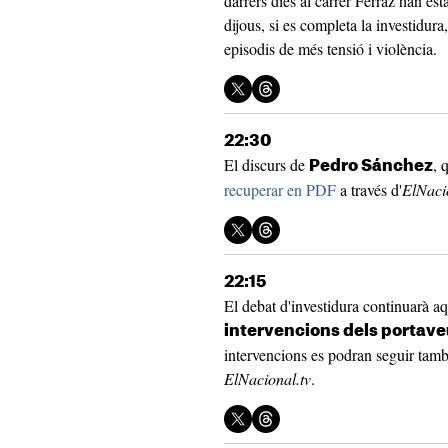
darrers dies al carrer Ferraz han est
dijous, si es completa la investidura
episodis de més tensió i violència.
22:30
El discurs de
, 
Pedro Sánchez
recuperar en PDF
a través d'
ElNaci
22:15
El debat d'investidura continuarà aq
intervencions dels portave
intervencions es podran seguir també
ElNacional.tv
.