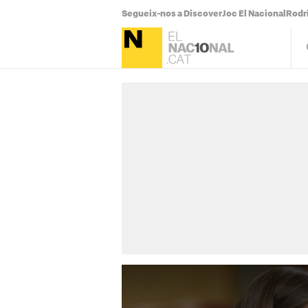
Segueix-nos a Discover
Joc El Nacional
Rodr