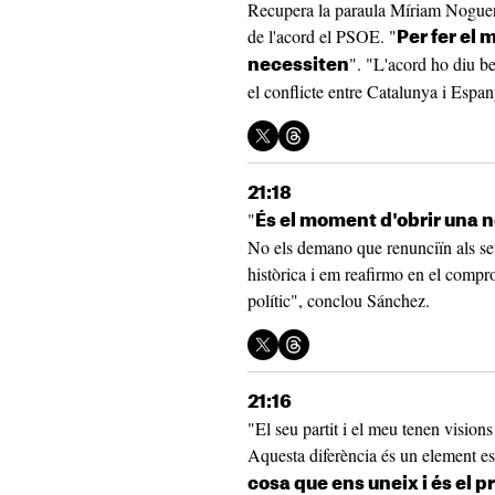
Recupera la paraula Míriam Nogueras
de l'acord el PSOE. "
Per fer el 
". "L'acord ho diu be
necessiten
el conflicte entre Catalunya i Espa
21:18
"
És el moment d'obrir una 
No els demano que renunciïn als seu
històrica i em reafirmo en el compro
polític", conclou Sánchez.
21:16
"El seu partit i el meu tenen visions
Aquesta diferència és un element e
cosa que ens uneix i és el 