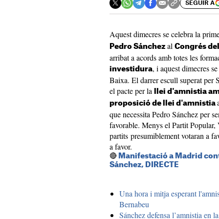
SEGUIR A
Aquest dimecres se celebra la prime
al
Pedro Sánchez
Congrés del
arribat a acords amb totes les formac
, i aquest dimecres se
investidura
Baixa. El darrer escull superat per S
el pacte per la
llei d'amnistia a
proposició de llei d'amnistia
que necessita Pedro Sánchez per ser 
favorable. Menys el Partit Popular,
partits presumiblement votaran a fav
a favor.
🔴
Manifestació a Madrid cont
Sánchez, DIRECTE
Una hora i mitja esperant l'amnist
Bernabeu
Sánchez defensa l’amnistia en la 