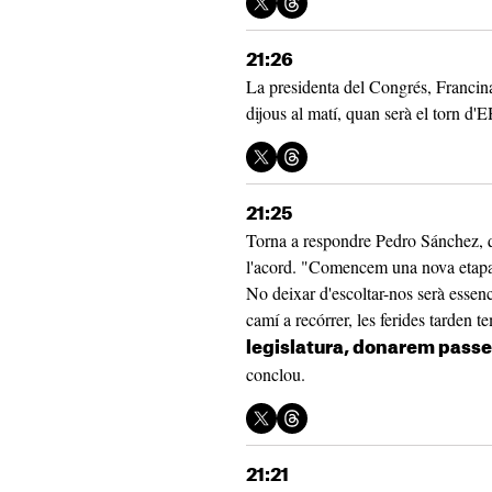
21:26
La presidenta del Congrés, Francin
dijous al matí, quan serà el torn d'
21:25
Torna a respondre Pedro Sánchez, q
l'acord. "Comencem una nova etapa 
No deixar d'escoltar-nos serà essenc
camí a recórrer, les ferides tarden te
legislatura, donarem passes
conclou.
21:21