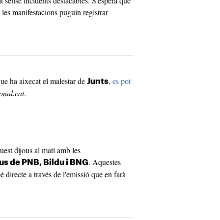
at sense incidents destacables. S'espera que
, les manifestacions puguin registrar
que ha aixecat el malestar de
,
es pot
Junts
onal.cat
.
uest dijous al matí amb les
. Aquestes
us de PNB, Bildu i BNG
 directe a través de l'emissió que en farà