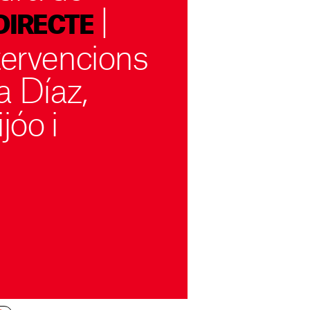
|
DIRECTE
tervencions
a Díaz,
jóo i