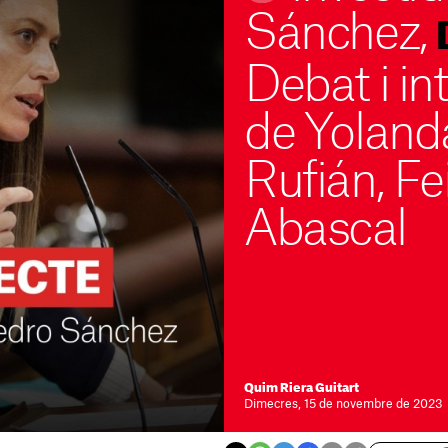
Sánchez,
Debat i in
de Yoland
Rufián, Fei
Abascal
Quim Riera Guitart
Dimecres, 15 de novembre de 2023