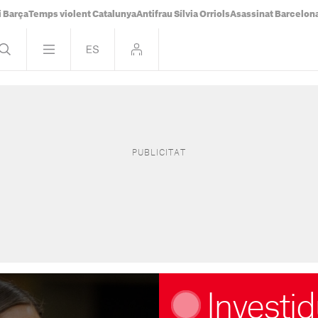
i Barça
Temps violent Catalunya
Antifrau Sílvia Orriols
Asassinat Barcelon
Investid