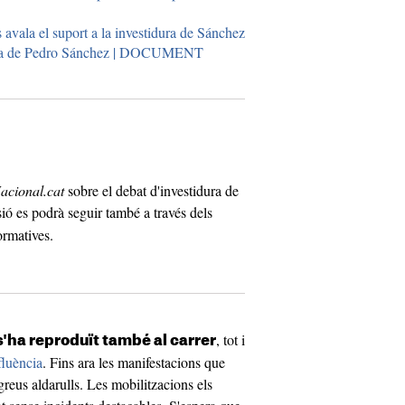
avala el suport a la investidura de Sánchez
idura de Pedro Sánchez | DOCUMENT
acional.cat
sobre el debat d'investidura de
ió es podrà seguir també a través dels
ormatives.
, tot i
s'ha reproduït també al carrer
fluència
. Fins ara les manifestacions que
greus aldarulls. Les mobilitzacions els