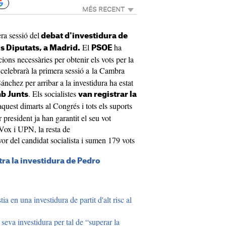
MÉS RECENT
ra sessió del
debat d'investidura de
El
ha
s Diputats, a Madrid.
PSOE
ions necessàries per obtenir els vots per la
 celebrarà la primera sessió a la Cambra
ánchez per arribar a la investidura ha estat
. Els socialistes
mb Junts
van registrar la
aquest dimarts al Congrés i tots els suports
president ja han garantit el seu vot
 Vox i UPN, la resta de
or del candidat socialista i sumen 179 vots
ra la investidura de Pedro
ia en una investidura de partit d'alt risc al
seva investidura per tal de “superar la