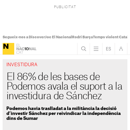
Segueix-nos a Discover
Joc El Nacional
Rodri Barça
Temps violent Catal
INVESTIDURA
El 86% de les bases de
Podemos avala el suport a la
investidura de Sánchez
Podemos havia traslladat a la militància la decisió
d’investir Sánchez per reivindicar la independència
dins de Sumar