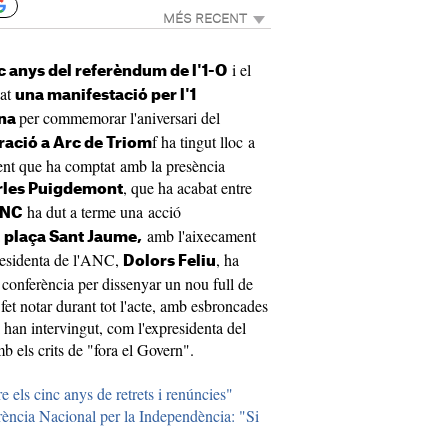
MÉS RECENT
i el
c anys del referèndum de l'1-O
zat
una manifestació per l'1
per commemorar l'aniversari del
ona
f ha tingut lloc a
ació a Arc de Triom
ment que ha comptat amb la presència
, que ha acabat entre
rles Puigdemont
ha dut a terme una acció
NC
a
amb l'aixecament
plaça Sant Jaume,
presidenta de l'ANC,
, ha
Dolors Feliu
 conferència per dissenyar un nou full de
a fet notar durant tot l'acte, amb esbroncades
i han intervingut, com l'expresidenta del
mb els crits de "fora el Govern".
 els cinc anys de retrets i renúncies"
ència Nacional per la Independència: "Si