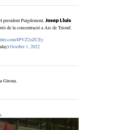
del president Puigdemont,
Josep Lluís
rés de la concentració a Arc de Triomf.
witter.com/4PVZ2oZCEy
alay)
October 1, 2022
 a Girona.
s.