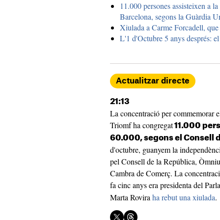
11.000 persones assisteixen a la
Barcelona, segons la Guàrdia U
Xiulada a Carme Forcadell, que
L'1 d'Octubre 5 anys després: el 
Actualitzar directe
21:13
La concentració per commemorar el 
Triomf ha congregat
11.000 per
60.000, segons el Consell 
d'octubre, guanyem la independència'
pel Consell de la República, Òmnium
Cambra de Comerç. La concentraci
fa cinc anys era presidenta del Par
Marta Rovira
ha rebut una xiulada
.