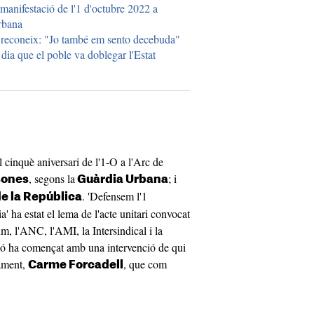
 manifestació de l'1 d'octubre 2022 a
rbana
 reconeix: "Jo també em sento decebuda"
dia que el poble va doblegar l'Estat
cinquè aniversari de l'1-O a l'Arc de
, segons la
; i
sones
Guàrdia Urbana
. 'Defensem l'1
de la República
 ha estat el lema de l'acte unitari convocat
, l'ANC, l'AMI, la Intersindical i la
ó ha començat amb una intervenció de qui
lament,
, que com
Carme Forcadell