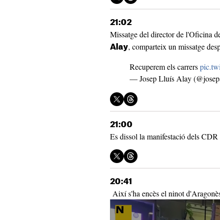
21:02
Missatge del director de l'Oficina 
, comparteix un missatge desp
Alay
Recuperem els carrers
pic.t
— Josep Lluís Alay (@josep
21:00
Es dissol la manifestació dels CDR
20:41
Així s'ha encès el ninot d'Aragonè