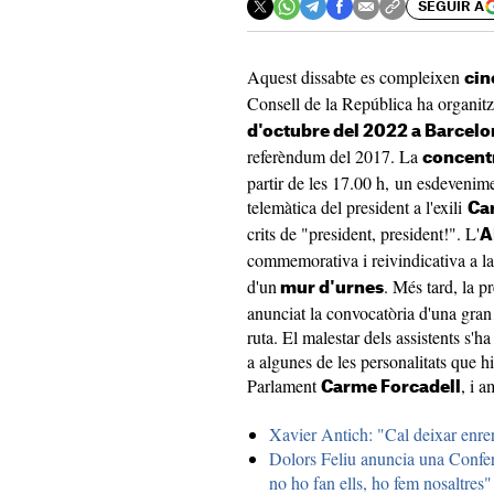
SEGUIR A
Aquest dissabte es compleixen
cin
Consell de la República ha organit
d'octubre del 2022 a Barcel
referèndum del 2017. La
concentr
partir de les 17.00 h, un esdeveni
telemàtica del president a l'exili
Ca
crits de "president, president!". L'
A
commemorativa i reivindicativa a l
d'un
. Més tard, la 
mur d'urnes
anunciat la convocatòria d'una gran
ruta. El malestar dels assistents s'h
a algunes de les personalitats que h
Parlament
, i a
Carme Forcadell
Xavier Antich: "Cal deixar enrere
Dolors Feliu anuncia una Confer
no ho fan ells, ho fem nosaltres"