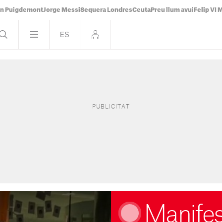
án Puigdemont
Jorge Messi
Sequera Londres
Ceuta
Preu llum avui
Felip VI 
Manifest