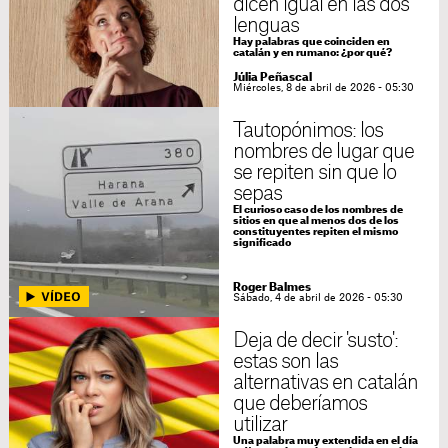
dicen igual en las dos
lenguas
Hay palabras que coinciden en
catalán y en rumano: ¿por qué?
Júlia Peñascal
Miércoles, 8 de abril de 2026 - 05:30
Tautopónimos: los
nombres de lugar que
se repiten sin que lo
sepas
El curioso caso de los nombres de
sitios en que al menos dos de los
constituyentes repiten el mismo
significado
Roger Balmes
Sábado, 4 de abril de 2026 - 05:30
Deja de decir 'susto':
estas son las
alternativas en catalán
que deberíamos
utilizar
Una palabra muy extendida en el día