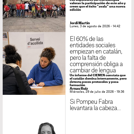
Los impulsores del Correllengua
valoran la participación de este año y
creen que el éxito "avala" una nueva
edición
Jordi Martín
Lunes, 3 de agosto de 2026 - 14:42
El 60% de las
entidades sociales
empiezan en catalán,
pero la falta de
comprensión obliga a
cambiar de lengua
Un informe del CIEMEN constata que
el catalán domina internamente, pero
detecta pocos protocolos y poca
formación
Arnau Ruiz
Miércoles, 29 de julio de 2026 - 19:36
Si Pompeu Fabra
levantara la cabeza…