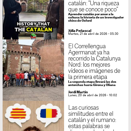
catalán: "Una riqueza
que se conoce poco"
Aprender catalán por amor a la
cultura: la historia de un investigador
chino de Oxford
Júlia Peñascal
Martes, 21 de abril de 2026 - 05:30
El Correllengua
Agermanat ya ha
recorrido la Catalunya
Nord: los mejores
vídeos e imágenes de
la primera etapa
La segunda etapa llevará las dos
antorchas hasta Girona y Oliana
Jordi Martín
Lunes, 20 de abril de 2026 - 10:02
Las curiosas
similitudes entre el
catalán y el rumano:
estas palabras se