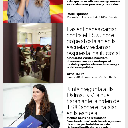
a día que tiene alternativas genuinas
en catalán más precisas y naturales
Raül Espinosa
Miércoles, 1 de abril de 2026 - 05:30
Las entidades cargan
contra el TSJC por el
golpe al catalán en la
escuela y reclaman
respuesta institucional
Sindicatos y organizaciones
denuncian un nuevo ataque al
modelo y apelan a la movilización y a
la defensa política
Arnau Ruiz
Lunes, 30 de marzo de 2026 - 16:26
Junts pregunta a Illa,
Dalmau y Vila qué
harán ante la orden del
TSJC sobre el catalán
en la escuela
Mònica Sales ha reclamado
"contundencia" ante la orden judicial
de anular parte del decreto de
régimen lingüístico educativo