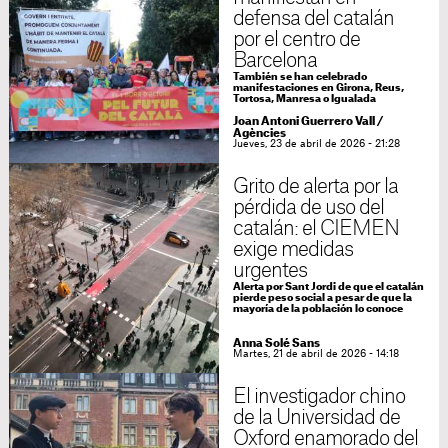
defensa del catalán
por el centro de
Barcelona
También se han celebrado
manifestaciones en Girona, Reus,
Tortosa, Manresa o Igualada
Joan Antoni Guerrero Vall
/
Agències
Jueves, 23 de abril de 2026 - 21:28
Grito de alerta por la
pérdida de uso del
catalán: el CIEMEN
exige medidas
urgentes
Alerta por Sant Jordi de que el catalán
pierde peso social a pesar de que la
mayoría de la población lo conoce
Anna Solé Sans
Martes, 21 de abril de 2026 - 14:18
El investigador chino
de la Universidad de
Oxford enamorado del