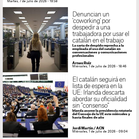
Martes, 7 de julio de 2026 - 19:58
Denuncian un
'coworking' por
despedir a una
trabajadora por usar el
catalán en el trabajo
La carta de despido reprocha a la
empleada el uso del catalán en
conversaciones y comunicaciones
profesionales
Arnau Ruiz
Miércoles, 1 de julio de 2026 - 18:46
El catalán seguirá en
lista de espera en la
UE: Irlanda descarta
abordar su oficialidad
sin "consenso"
Irlanda asume la presidencia rotatoria
del Consejo de la UE este miércoles y
hasta finales de año
Jordi Martín
/
ACN
Miércoles, 1 de julio de 2026 - 09:04