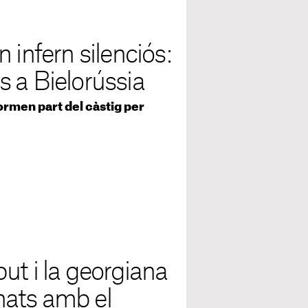
 infern silenciós:
cs a Bielorússia
ormen part del càstig per
ut i la georgiana
nats amb el