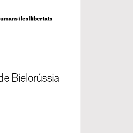
mans i les llibertats
de Bielorússia