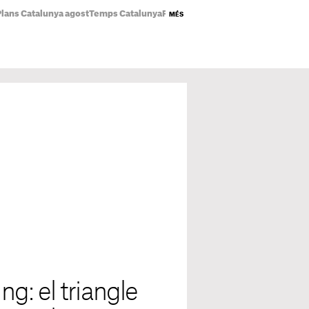
Plans Catalunya agost
Temps Catalunya
Preu llum avui
Estrenes Netflix
Ecli
MÉS
ng: el triangle