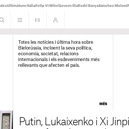
ades
Ultimàtum Itàlia
Felip VI Milei
Govern Illa
Rodri Barça
Sánchez Meloni
Totes les notícies i última hora sobre
Bielorússia, incloent la seva política,
economia, societat, relacions
internacionals i els esdeveniments més
rellevants que afecten el país.
MÉS
Putin, Lukaixenko i Xi Jinpi