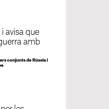
i avisa que
 guerra amb
tars conjunts de Rússia i
pa