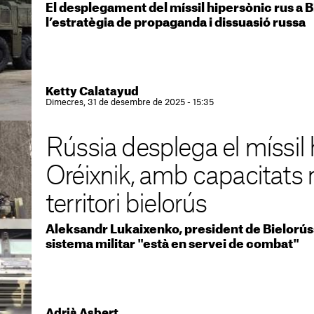
El desplegament del míssil hipersònic rus a B
l’estratègia de propaganda i dissuasió russa
Ketty Calatayud
Dimecres, 31 de desembre de 2025 - 15:35
Rússia desplega el míssil 
Oréixnik, amb capacitats 
territori bielorús
Aleksandr Lukaixenko, president de Bielorúss
sistema militar "està en servei de combat"
Adrià Asbert