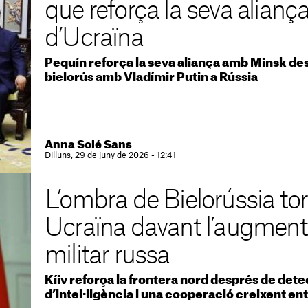
que reforça la seva alianç
d’Ucraïna
Pequín reforça la seva aliança amb Minsk des
bielorús amb Vladímir Putin a Rússia
Anna Solé Sans
Dilluns, 29 de juny de 2026 - 12:41
L’ombra de Bielorússia tor
Ucraïna davant l’augment d
militar russa
Kíiv reforça la frontera nord després de det
d’intel·ligència i una cooperació creixent e