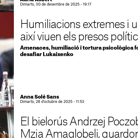
Dimarts, 30 de desembre de 2025 - 19:17
Humiliacions extremes i un
així viuen els presos políti
Amenaces, humiliació i tortura psicològica f
desafiar Lukaixenko
Anna Solé Sans
Dimarts, 28 d'octubre de 2025 - 11:53
El bielorús Andrzej Poczob
Mzia Amaglobeli, guardo