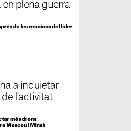
a en plena guerra
prés de les reunions del líder
na a inquietar
e l’activitat
ectar més drons
ntre Moscou i Minsk