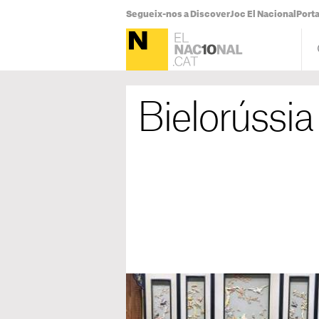
Segueix-nos a Discover
Joc El Nacional
Port
Bielorússia