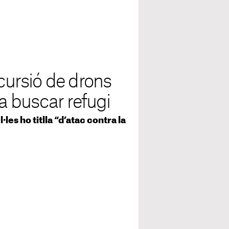
ncursió de drons
 a buscar refugi
les ho titlla “d’atac contra la