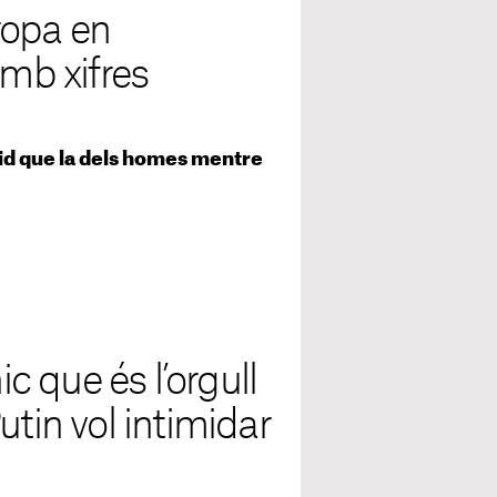
ropa en
b xifres
pid que la dels homes mentre
ic que és l’orgull
utin vol intimidar