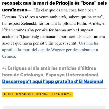
reconeix que la mort de Prigojin és "bona" pels
—. "És clar que és una cosa bona per a
ucraïnesos
Ucraïna. No té res a veure amb això, sabem qui ha estat",
ha respost Zelenski, tot tornant la pilota a Putin. A més, el
líder ucraïnès s'ha permès fer broma amb el suposat
accident: "Quan vaig demanar suport aeri als socis, no era
això el que havia pensat". En aquest sentit,
Ucraïna ha
aprofitat la mort del cap de Wagner per desembarcar a
Crimea
.
📲 Estigues al dia amb les notícies d’última
hora de Catalunya, Espanya i Internacional.
Descarrega’t aquí l’app gratuïta d’El Nacional
RÚSSIA
BIELORÚSSIA
UCRAÏNA
VLADIMIR PUTIN