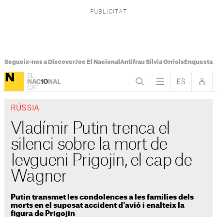
Segueix-nos a Discover
Joc El Nacional
Antifrau Sílvia Orriols
Enquesta F
RÚSSIA
Vladímir Putin trenca el
silenci sobre la mort de
Ievgueni Prigojin, el cap de
Wagner
Putin transmet les condolences a les famílies dels
morts en el suposat accident d'avió i enalteix la
figura de Prigojin