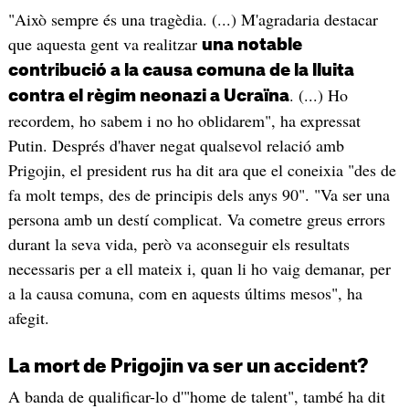
"Això sempre és una tragèdia. (...) M'agradaria destacar
que aquesta gent va realitzar
una notable
contribució a la causa comuna de la lluita
. (...) Ho
contra el règim neonazi a Ucraïna
recordem, ho sabem i no ho oblidarem", ha expressat
Putin. Després d'haver negat qualsevol relació amb
Prigojin, el president rus ha dit ara que el coneixia "des de
fa molt temps, des de principis dels anys 90". "Va ser una
persona amb un destí complicat. Va cometre greus errors
durant la seva vida, però va aconseguir els resultats
necessaris per a ell mateix i, quan li ho vaig demanar, per
a la causa comuna, com en aquests últims mesos", ha
afegit.
La mort de Prigojin va ser un accident?
A banda de qualificar-lo d'"home de talent", també ha dit