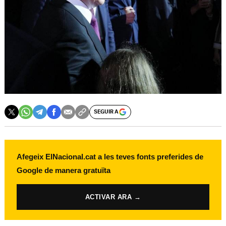
SEGUIR A
Afegeix ElNacional.cat a les teves fonts preferides de
Google de manera gratuïta
ACTIVAR ARA →