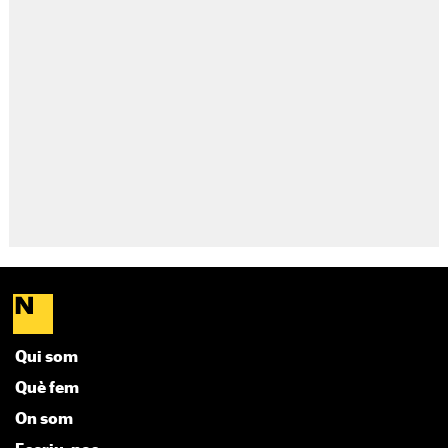
Qui som
Què fem
On som