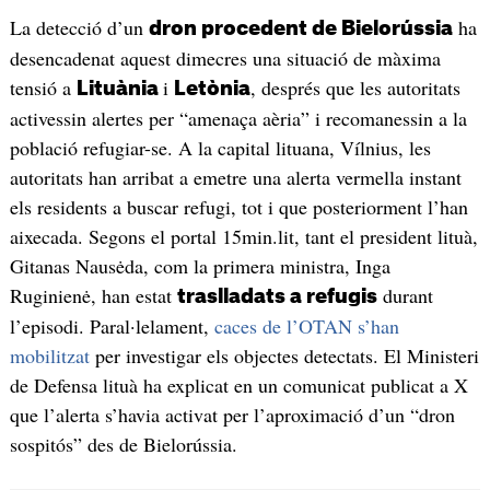
La detecció d’un
ha
dron procedent de Bielorússia
desencadenat aquest dimecres una situació de màxima
tensió a
i
, després que les autoritats
Lituània
Letònia
activessin alertes per “amenaça aèria” i recomanessin a la
població refugiar-se. A la capital lituana, Vílnius, les
autoritats han arribat a emetre una alerta vermella instant
els residents a buscar refugi, tot i que posteriorment l’han
aixecada. Segons el portal 15min.lit, tant el president lituà,
Gitanas Nausėda, com la primera ministra, Inga
Ruginienė, han estat
durant
traslladats a refugis
l’episodi. Paral·lelament,
caces de l’OTAN s’han
mobilitzat
per investigar els objectes detectats. El Ministeri
de Defensa lituà ha explicat en un comunicat publicat a X
que l’alerta s’havia activat per l’aproximació d’un “dron
sospitós” des de Bielorússia.