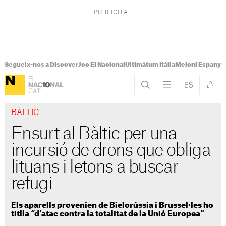
Segueix-nos a Discover
Joc El Nacional
Ultimàtum Itàlia
Meloni Espanya
BÀLTIC
Ensurt al Bàltic per una
incursió de drons que obliga
lituans i letons a buscar
refugi
Els aparells provenien de Bielorússia i Brussel·les ho
titlla “d’atac contra la totalitat de la Unió Europea”